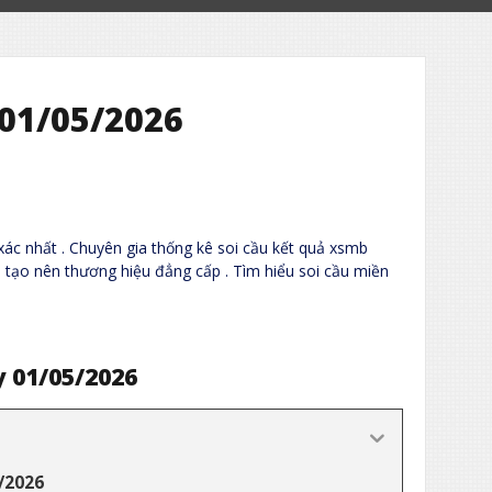
 01/05/2026
xác nhất . Chuyên gia thống kê soi cầu kết quả xsmb
 tạo nên thương hiệu đẳng cấp . Tìm hiểu soi cầu miền
y 01/05/2026
/2026