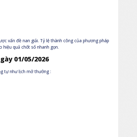
được vấn đề nan giải. Tỷ lệ thành công của phương pháp
o hiệu quả chốt số nhanh gọn.
ngày 01/05/2026
ng tự như lịch mở thưởng :