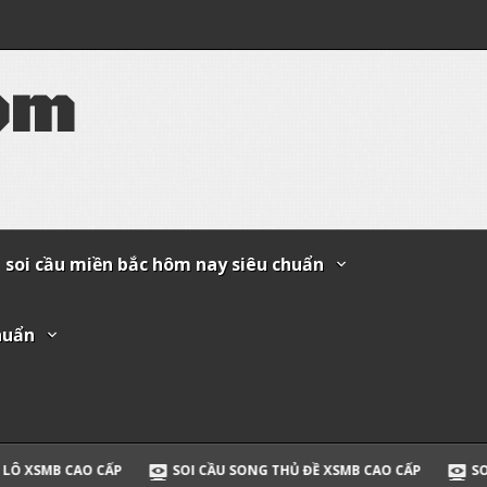
o
m
soi cầu miền bắc hôm nay siêu chuẩn
huẩn
CẤP
SOI CẦU SONG THỦ ĐỀ XSMB CAO CẤP
SOI CẦU DÀN ĐỀ 6