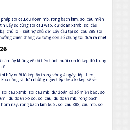
g pháp soi cau,du doan mb, rong bạch kim, soi cầu miền
tin Lấy số cùng soi cau wap, dự đoán xsmb, soi cầu
bại chủ lô – siết nợ chủ đề” Lấy cầu tại soi cầu 888,soi
hưởng chiến thắng với từng con số chúng tôi đưa ra nhé!
026
lô câm ấy không về thì tiến hành nuôi con lô kép đó trong
tôi :
thì hãy nuôi lô kép ấy trong vòng 4 ngày tiếp theo.
 khả năng rất lớn những ngày tiếp theo lô kép sẽ về.
. soi cau xsmb, soi cau mb, dự đoán xổ số miền bắc . soi
am . du doan xo so, soi cau, du doan mb, rong bạch
y hom nay, rong bach kim 666 . soi cau 888, cau mb, soi