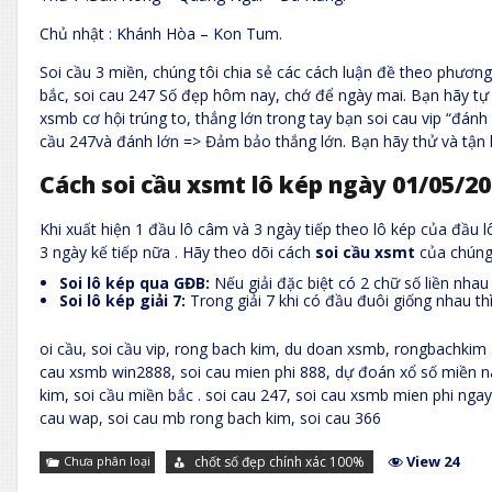
Chủ nhật : Khánh Hòa – Kon Tum.
Soi cầu 3 miền, chúng tôi chia sẻ các cách luận đề theo phươn
bắc, soi cau 247 Số đẹp hôm nay, chớ để ngày mai. Bạn hãy tự 
xsmb cơ hội trúng to, thắng lớn trong tay bạn soi cau vip “đánh 
cầu 247và đánh lớn => Đảm bảo thắng lớn. Bạn hãy thử và tận 
Cách soi cầu xsmt lô kép ngày 01/05/2
Khi xuất hiện 1 đầu lô câm và 3 ngày tiếp theo lô kép của đầu 
3 ngày kế tiếp nữa . Hãy theo dõi cách
soi cầu xsmt
của chúng 
Soi lô kép qua GĐB:
Nếu giải đặc biệt có 2 chữ số liền nhau 
Soi lô kép giải 7:
Trong giải 7 khi có đầu đuôi giống nhau thì
oi cầu, soi cầu vip, rong bach kim, du doan xsmb, rongbachkim 
cau xsmb win2888, soi cau mien phi 888, dự đoán xổ số miền n
kim, soi cầu miền bắc . soi cau 247, soi cau xsmb mien phi nga
cau wap, soi cau mb rong bach kim, soi cau 366
Chưa phân loại
View 24
chốt số đẹp chính xác 100%