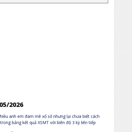
/05/2026
nhiều anh em đam mê xổ số nhưng lại chưa biết cách
trong bảng kết quả XSMT với biên độ 3 kỳ liên tiếp