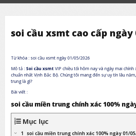
soi cầu xsmt cao cấp ngày
Từ khóa : soi cầu xsmt ngày 01/05/2026
Mô tả :
Soi cầu xsmt
VIP chiều tối hôm nay và ngày mai chính 
chuẩn nhất Vịnh Bắc Bộ. Chúng tôi mang đến sự uy tín lâu năm,
trung là gì?
Bài viết :
soi cầu miền trung chính xác 100% ngà
Mục lục
soi cầu miền trung chính xác 100% ngày 01/05