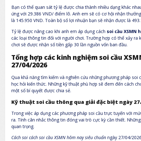
Bạn có thể quan sát tỷ lệ được chia thành nhiều dạng khác nh
ứng với 29.386 VND/ điểm lô. Anh em sẽ có cơ hội nhận thưởng 
là 145.950 VND. Toàn bộ số lợi nhuận bạn sẽ nhận được là 493
Tỷ lệ được nâng cao khi anh em áp dụng cách
soi cầu XSMN 
các loại thông tin đối với người chơi. Trường hợp có thể xảy ra
chơi sẽ được nhận số tiền gấp 30 lần nguồn vốn ban đầu.
Tổng hợp các kinh nghiệm soi cầu XSM
27/04/2026
Qua khả năng tìm kiếm và nghiên cứu những phương pháp soi 
học hỏi kiến thức. Những kỹ thuật phù hợp sẽ đem đến cách chơ
một số bí quyết được chia sẻ.
Kỹ thuật soi cầu thông qua giải đặc biệt ngày 2
Trong việc áp dụng các phương pháp soi cầu trực tuyến với mức
ra. Tính cân nhắc thông tin đóng vai trò cực kỳ cần thiết. Nhữn
quan trọng.
Cách soi cách soi cầu XSMN hôm nay siêu chuẩn
ngày 27/04/202