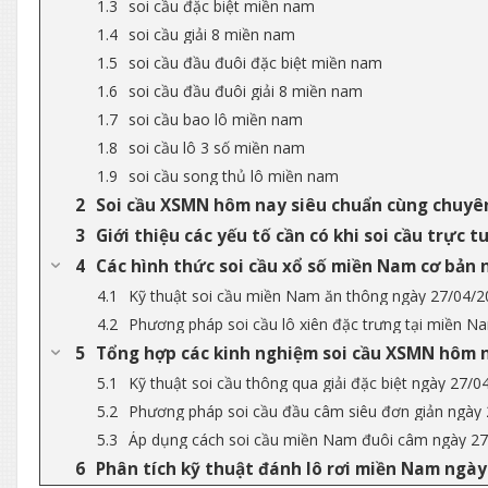
soi cầu đặc biệt miền nam
soi cầu giải 8 miền nam
soi cầu đầu đuôi đặc biệt miền nam
soi cầu đầu đuôi giải 8 miền nam
soi cầu bao lô miền nam
soi cầu lô 3 số miền nam
soi cầu song thủ lô miền nam
Soi cầu XSMN hôm nay siêu chuẩn cùng chuyên
Giới thiệu các yếu tố cần có khi soi cầu trực 
Các hình thức soi cầu xổ số miền Nam cơ bản 
Kỹ thuật soi cầu miền Nam ăn thông ngày 27/04/
Phương pháp soi cầu lô xiên đặc trưng tại miền 
Tổng hợp các kinh nghiệm soi cầu XSMN hôm n
Kỹ thuật soi cầu thông qua giải đặc biệt ngày 27/0
Phương pháp soi cầu đầu câm siêu đơn giản ngày
Áp dụng cách soi cầu miền Nam đuôi câm ngày 2
Phân tích kỹ thuật đánh lô rơi miền Nam ngày