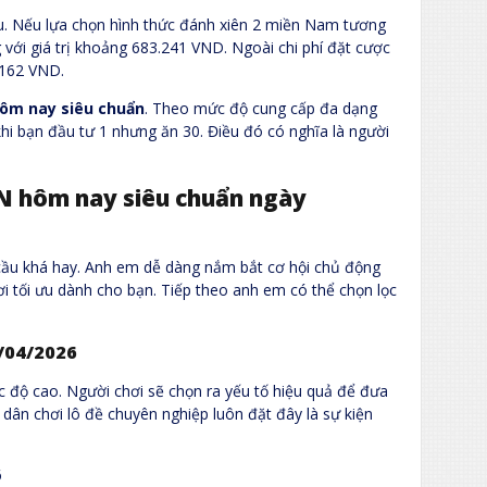
au. Nếu lựa chọn hình thức đánh xiên 2 miền Nam tương
với giá trị khoảng 683.241 VND. Ngoài chi phí đặt cược
.162 VND.
hôm nay siêu chuẩn
. Theo mức độ cung cấp đa dạng
 khi bạn đầu tư 1 nhưng ăn 30. Điều đó có nghĩa là người
N hôm nay siêu chuẩn ngày
cầu khá hay. Anh em dễ dàng nắm bắt cơ hội chủ động
i tối ưu dành cho bạn. Tiếp theo anh em có thể chọn lọc
7/04/2026
 độ cao. Người chơi sẽ chọn ra yếu tố hiệu quả để đưa
g dân chơi lô đề chuyên nghiệp luôn đặt đây là sự kiện
6