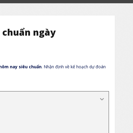
u chuẩn ngày
hôm nay siêu chuẩn
. Nhận định về kế hoạch dự đoán