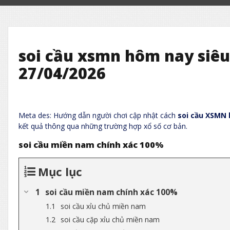
soi cầu xsmn hôm nay siê
27/04/2026
Meta des: Hướng dẫn người chơi cập nhật cách
soi cầu XSMN 
kết quả thông qua những trường hợp xổ số cơ bản.
soi cầu miền nam chính xác 100%
Mục lục
soi cầu miền nam chính xác 100%
soi cầu xỉu chủ miền nam
soi cầu cặp xỉu chủ miền nam