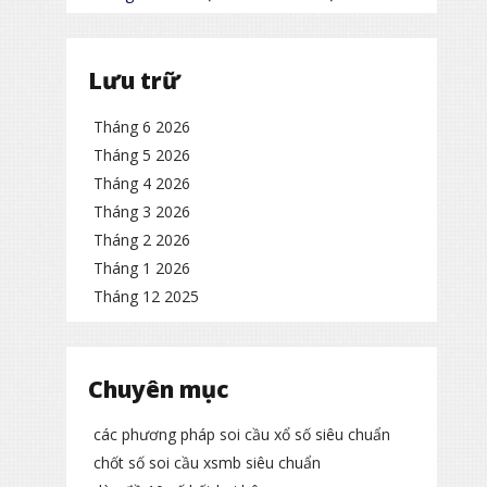
Lưu trữ
Tháng 6 2026
Tháng 5 2026
Tháng 4 2026
Tháng 3 2026
Tháng 2 2026
Tháng 1 2026
Tháng 12 2025
Chuyên mục
các phương pháp soi cầu xổ số siêu chuẩn
chốt số soi cầu xsmb siêu chuẩn