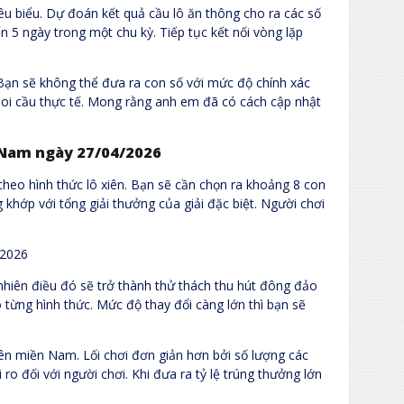
êu biểu. Dự đoán kết quả cầu lô ăn thông cho ra các số
n 5 ngày trong một chu kỳ. Tiếp tục kết nối vòng lặp
Bạn sẽ không thể đưa ra con số với mức độ chính xác
c soi cầu thực tế. Mong rằng anh em đã có cách cập nhật
n Nam ngày 27/04/2026
theo hình thức lô xiên. Bạn sẽ cần chọn ra khoảng 8 con
 khớp với tổng giải thưởng của giải đặc biệt. Người chơi
/2026
nhiên điều đó sẽ trở thành thử thách thu hút đông đảo
từng hình thức. Mức độ thay đổi càng lớn thì bạn sẽ
ên miền Nam. Lối chơi đơn giản hơn bởi số lượng các
ro đối với người chơi. Khi đưa ra tỷ lệ trúng thưởng lớn