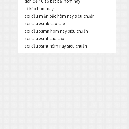
dàn đề 10 số bất bại hôm nay
lô kép hôm nay
soi cầu miền bắc hôm nay siêu chuẩn
soi cầu xsmb cao cấp
soi cầu xsmn hôm nay siêu chuẩn
soi cầu xsmt cao cấp
soi cầu xsmt hôm nay siêu chuẩn