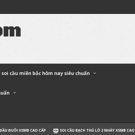
o
m
soi cầu miền bắc hôm nay siêu chuẩn
huẩn
O CẤP
SOI CẦU BẠCH THỦ LÔ 2 NHÁY XSMB CAO CẤP
SOI CẦU