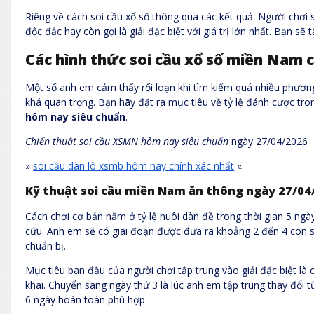
Riêng về cách soi cầu xổ số thông qua các kết quả. Người chơi 
độc đắc hay còn gọi là giải đặc biệt với giá trị lớn nhất. Bạn sẽ
Các hình thức soi cầu xổ số miền Nam 
Một số anh em cảm thấy rối loạn khi tìm kiếm quá nhiều phương
khá quan trọng. Bạn hãy đặt ra mục tiêu về tỷ lệ đánh cược tro
hôm nay siêu chuẩn
.
Chiến thuật soi cầu XSMN hôm nay siêu chuẩn
ngày 27/04/2026
»
soi cầu dàn lô xsmb hôm nay chính xác nhất
«
Kỹ thuật soi cầu miền Nam ăn thông ngày 27/04
Cách chơi cơ bản nằm ở tỷ lệ nuôi dàn đề trong thời gian 5 ngà
cứu. Anh em sẽ có giai đoạn được đưa ra khoảng 2 đến 4 con số.
chuẩn bị.
Mục tiêu ban đầu của người chơi tập trung vào giải đặc biệt là c
khai. Chuyển sang ngày thứ 3 là lúc anh em tập trung thay đổi t
6 ngày hoàn toàn phù hợp.