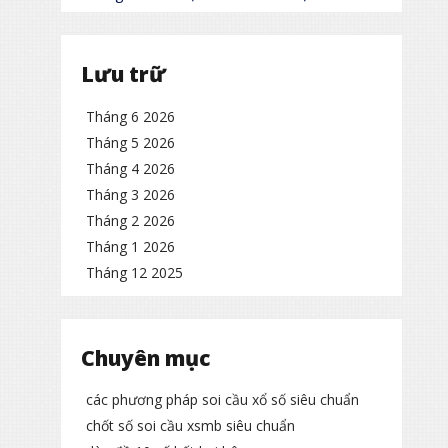
Lưu trữ
Tháng 6 2026
Tháng 5 2026
Tháng 4 2026
Tháng 3 2026
Tháng 2 2026
Tháng 1 2026
Tháng 12 2025
Chuyên mục
các phương pháp soi cầu xổ số siêu chuẩn
chốt số soi cầu xsmb siêu chuẩn