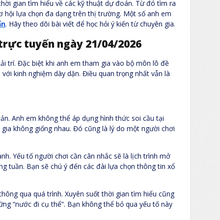
hời gian tìm hiểu về các kỹ thuật dự đoán. Từ đó tìm ra
cơ hội lựa chọn đa dạng trên thị trường. Một số anh em
ẩn
. Hãy theo dõi bài viết để học hỏi ý kiến từ chuyên gia.
u trực tuyến ngày 21/04/2026
ải trí. Đặc biệt khi anh em tham gia vào bộ môn lô đề
p với kinh nghiệm dày dặn. Điều quan trọng nhất vẫn là
n. Anh em không thể áp dụng hình thức soi cầu tại
 gia không giống nhau. Đó cũng là lý do một người chơi
h. Yếu tố người chơi cần cân nhắc sẽ là lịch trình mở
g tuần. Bạn sẽ chú ý đến các đài lựa chọn thông tin xổ
hông qua quá trình. Xuyên suốt thời gian tìm hiểu cũng
ững “nước đi cụ thể”. Bạn không thể bỏ qua yếu tố này