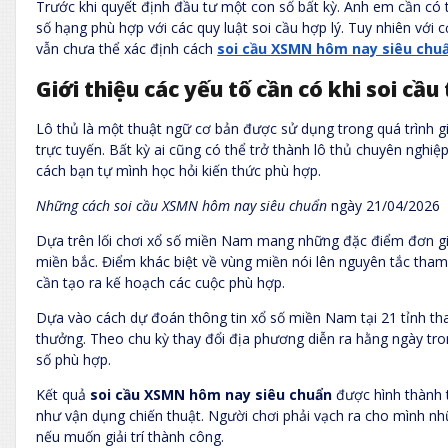
Trước khi quyết định đầu tư một con số bất kỳ. Anh em cần có t
số hạng phù hợp với các quy luật soi cầu hợp lý. Tuy nhiên với 
vẫn chưa thể xác định cách
soi cầu XSMN hôm nay siêu chu
Giới thiệu các yếu tố cần có khi soi cầ
Lô thủ là một thuật ngữ cơ bản được sử dụng trong quá trình gi
trực tuyến. Bất kỳ ai cũng có thể trở thành lô thủ chuyên nghiệ
cách bạn tự mình học hỏi kiến thức phù hợp.
Những cách soi cầu XSMN hôm nay siêu chuẩn
ngày 21/04/2026
Dựa trên lối chơi xổ số miền Nam mang những đặc điểm đơn giả
miền bắc. Điểm khác biệt về vùng miền nói lên nguyên tắc tham
cần tạo ra kế hoạch các cuộc phù hợp.
Dựa vào cách dự đoán thông tin xổ số miền Nam tại 21 tỉnh than
thưởng. Theo chu kỳ thay đổi địa phương diễn ra hằng ngày tron
số phù hợp.
Kết quả
soi cầu XSMN hôm nay siêu chuẩn
được hình thành t
như vận dụng chiến thuật. Người chơi phải vạch ra cho mình nh
nếu muốn giải trí thành công.