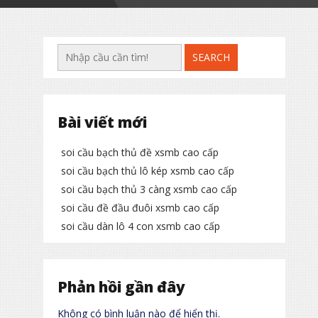
SEARCH
Bài viết mới
soi cầu bạch thủ đề xsmb cao cấp
soi cầu bạch thủ lô kép xsmb cao cấp
soi cầu bạch thủ 3 càng xsmb cao cấp
soi cầu đề đầu đuôi xsmb cao cấp
soi cầu dàn lô 4 con xsmb cao cấp
Phản hồi gần đây
Không có bình luận nào để hiển thị.