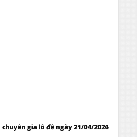
chuyên gia lô đề ngày 21/04/2026