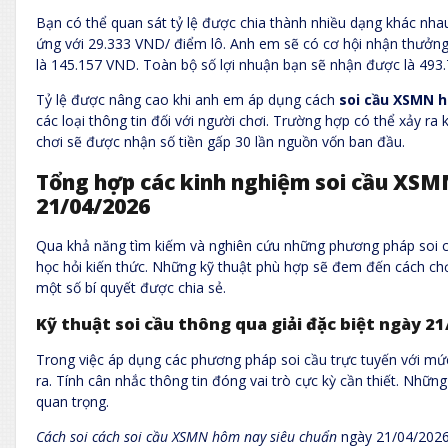
Bạn có thể quan sát tỷ lệ được chia thành nhiều dạng khác nh
ứng với 29.333 VND/ điểm lô. Anh em sẽ có cơ hội nhận thưởng 
là 145.157 VND. Toàn bộ số lợi nhuận bạn sẽ nhận được là 493
Tỷ lệ được nâng cao khi anh em áp dụng cách
soi cầu XSMN 
các loại thông tin đối với người chơi. Trường hợp có thể xảy ra
chơi sẽ được nhận số tiền gấp 30 lần nguồn vốn ban đầu.
Tổng hợp các kinh nghiệm soi cầu XSM
21/04/2026
Qua khả năng tìm kiếm và nghiên cứu những phương pháp soi 
học hỏi kiến thức. Những kỹ thuật phù hợp sẽ đem đến cách chơ
một số bí quyết được chia sẻ.
Kỹ thuật soi cầu thông qua giải đặc biệt ngày 2
Trong việc áp dụng các phương pháp soi cầu trực tuyến với mức
ra. Tính cân nhắc thông tin đóng vai trò cực kỳ cần thiết. Nhữn
quan trọng.
Cách soi cách soi cầu XSMN hôm nay siêu chuẩn
ngày 21/04/202