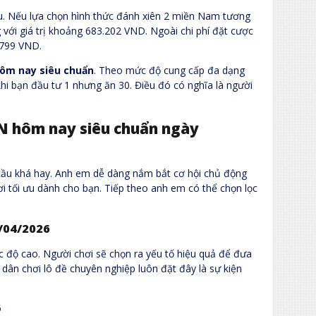
au. Nếu lựa chọn hình thức đánh xiên 2 miền Nam tương
với giá trị khoảng 683.202 VND. Ngoài chi phí đặt cược
.799 VND.
hôm nay siêu chuẩn
. Theo mức độ cung cấp đa dạng
 khi bạn đầu tư 1 nhưng ăn 30. Điều đó có nghĩa là người
N hôm nay siêu chuẩn ngày
cầu khá hay. Anh em dễ dàng nắm bắt cơ hội chủ động
i tối ưu dành cho bạn. Tiếp theo anh em có thể chọn lọc
1/04/2026
 độ cao. Người chơi sẽ chọn ra yếu tố hiệu quả để đưa
g dân chơi lô đề chuyên nghiệp luôn đặt đây là sự kiện
6