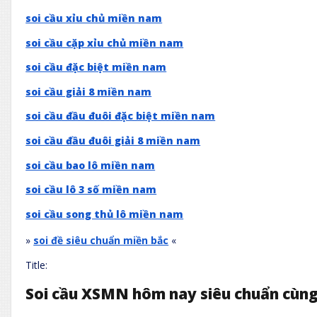
soi cầu xỉu chủ miền nam
soi cầu cặp xỉu chủ miền nam
soi cầu đặc biệt miền nam
soi cầu giải 8 miền nam
soi cầu đầu đuôi đặc biệt miền nam
soi cầu đầu đuôi giải 8 miền nam
soi cầu bao lô miền nam
soi cầu lô 3 số miền nam
soi cầu song thủ lô miền nam
»
soi đề siêu chuẩn miền bắc
«
Title:
Soi cầu XSMN hôm nay siêu chuẩn cùng 