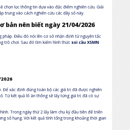
sẽ chọn lọc thông tin dựa vào đặc điểm nghiên cứu. Giải
 tập trung vào cách nghiên cứu các dãy số này.
cơ bản nên biết ngày 21/04/2026
 pháp. Điều đó nói lên cơ sở nhận định từ nguyên tắc
ng trò chơi. Sau đó tìm kiếm hình thức
soi cầu XSMN
/2026
y. Để xác định đúng toàn bộ các giá trị đã được nghiên
 Từ kết quả lô ăn thông sẽ lấy từng giá trị đã có sự
hính. Trong ngày thứ 2 lấy làm chu kỳ đầu tiên để triển
ừng số hạng. Với kết quả tính tổng trong khoảng thời gian