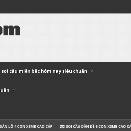
o
m
soi cầu miền bắc hôm nay siêu chuẩn
huẩn
B CAO CẤP
SOI CẦU DÀN ĐỀ 6 CON XSMB CAO CẤP
SOI CẦU D