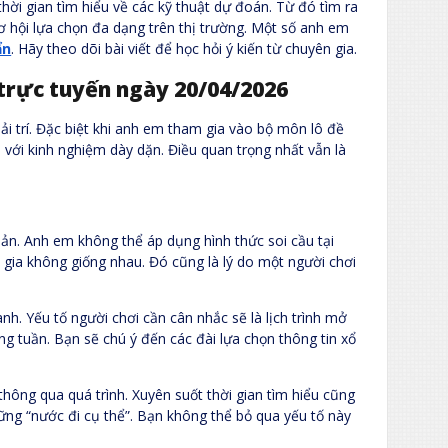
hời gian tìm hiểu về các kỹ thuật dự đoán. Từ đó tìm ra
cơ hội lựa chọn đa dạng trên thị trường. Một số anh em
ẩn
. Hãy theo dõi bài viết để học hỏi ý kiến từ chuyên gia.
u trực tuyến ngày 20/04/2026
ải trí. Đặc biệt khi anh em tham gia vào bộ môn lô đề
p với kinh nghiệm dày dặn. Điều quan trọng nhất vẫn là
n. Anh em không thể áp dụng hình thức soi cầu tại
 gia không giống nhau. Đó cũng là lý do một người chơi
h. Yếu tố người chơi cần cân nhắc sẽ là lịch trình mở
g tuần. Bạn sẽ chú ý đến các đài lựa chọn thông tin xổ
hông qua quá trình. Xuyên suốt thời gian tìm hiểu cũng
ững “nước đi cụ thể”. Bạn không thể bỏ qua yếu tố này