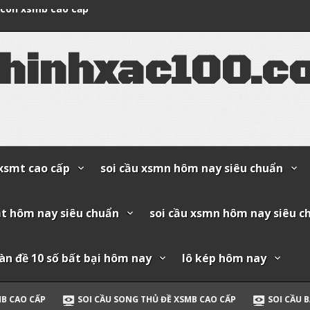
 con xsmb cao cấp
8 con xsmb cao cấp
ủ đề xsmb cao cấp
h
i
n
h
x
a
c
1
0
0
.
c
4 xsmb cao cấp
 xsmt cao cấp
soi cầu xsmn hôm nay siêu chuẩn
mt hôm nay siêu chuẩn
soi cầu xsmn hôm nay siêu c
àn đề 10 số bất bại hôm nay
lô kép hôm nay
OI CẦU SONG THỦ ĐỀ XSMB CAO CẤP
SOI CẦU BẠCH THỦ LÔ XSMB 