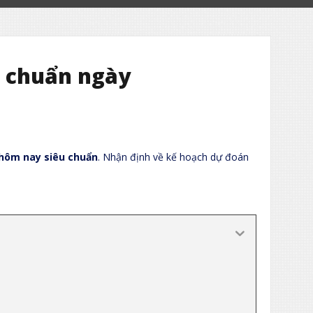
u chuẩn ngày
hôm nay siêu chuẩn
. Nhận định về kế hoạch dự đoán