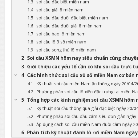
soi cầu đặc biệt miền nam
soi cầu giải 8 miền nam
soi cầu đầu đuôi đặc biệt miền nam
soi cầu đầu đuôi giải 8 miền nam
soi cầu bao lô miền nam
soi cầu lô 3 số miền nam
soi cầu song thủ lô miền nam
Soi cầu XSMN hôm nay siêu chuẩn cùng chuyên
Giới thiệu các yếu tố cần có khi soi cầu trực 
Các hình thức soi cầu xổ số miền Nam cơ bản 
Kỹ thuật soi cầu miền Nam ăn thông ngày 20/04/
Phương pháp soi cầu lô xiên đặc trưng tại miền 
Tổng hợp các kinh nghiệm soi cầu XSMN hôm n
Kỹ thuật soi cầu thông qua giải đặc biệt ngày 20/0
Phương pháp soi cầu đầu câm siêu đơn giản ngày
Áp dụng cách soi cầu miền Nam đuôi câm ngày 2
Phân tích kỹ thuật đánh lô rơi miền Nam ngày