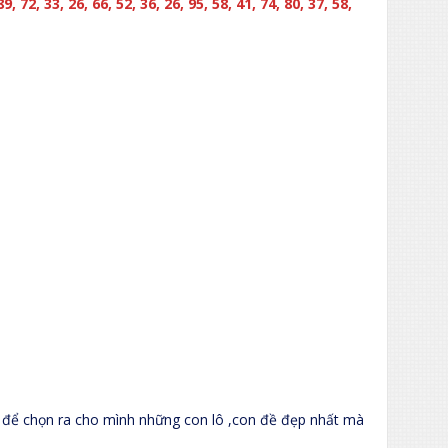
89, 72, 33, 26, 66, 52, 36, 26, 95, 58, 41, 74, 80, 37, 58,
c để chọn ra cho mình những con lô ,con đề đẹp nhất mà