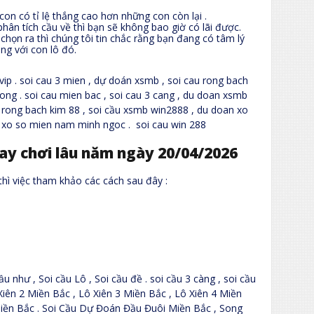
con có tỉ lệ thắng cao hơn những con còn lại .
phân tích cầu về thì bạn sẽ không bao giờ có lãi được.
 chọn ra thì chúng tôi tin chắc rằng bạn đang có tâm lý
ắng với con lô đó.
vip . soi cau 3 mien , dự doán xsmb , soi cau rong bach
uong . soi cau mien bac , soi cau 3 cang , du doan xsmb
 rong bach kim 88 , soi cầu xsmb win2888 , du doan xo
 xo so mien nam minh ngoc . soi cau win 288
tay chơi lâu năm ngày 20/04/2026
 thì việc tham khảo các cách sau đây :
như , Soi cầu Lô , Soi cầu đề . soi cầu 3 càng , soi cầu
iên 2 Miền Bắc , Lô Xiên 3 Miền Bắc , Lô Xiên 4 Miền
Miền Bắc . Soi Cầu Dự Đoán Đầu Đuôi Miền Bắc , Song