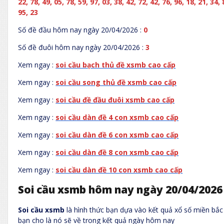
22, 78, 49, 05, 78, 59, 97, 03, 38, 42, 72, 42, 76, 96, 18, 21, 34, 
95, 23
Số đề đầu hôm nay ngày 20/04/2026 :
0
Số đề đuôi hôm nay ngày 20/04/2026 :
3
Xem ngay :
soi cầu bạch thủ đề xsmb cao cấp
Xem ngay :
soi cầu song thủ đề xsmb cao cấp
Xem ngay :
soi cầu đề đầu đuôi xsmb cao cấp
Xem ngay :
soi cầu dàn đề 4 con xsmb cao cấp
Xem ngay :
soi cầu dàn đề 6 con xsmb cao cấp
Xem ngay :
soi cầu dàn đề 8 con xsmb cao cấp
Xem ngay :
soi cầu dàn đề 10 con xsmb cao cấp
Soi cầu xsmb hôm nay ngày 20/04/2026
Soi cầu xsmb
là hình thức bạn dựa vào kết quả xổ số miền bắ
bạn cho là nó sẽ về trong kết quả ngày hôm nay