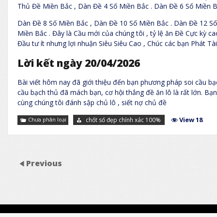
Thủ Đề Miền Bắc , Dàn Đề 4 Số Miền Bắc . Dàn Đề 6 Số Miền 
Dàn Đề 8 Số Miền Bắc , Dàn Đề 10 Số Miền Bắc . Dàn Đề 12 S
Miền Bắc . Đây là Cầu mới của chúng tôi , tỷ lệ ăn Đề Cực kỳ c
Đầu tư ít nhưng lợi nhuận Siêu Siêu Cao , Chúc các bạn Phát T
Lời kết ngày 20/04/2026
Bài viết hôm nay đã giới thiệu đến bạn phương pháp soi cầu bạc
cầu bạch thủ đã mách bạn, cơ hội thắng đề ăn lô là rất lớn. Bạ
cùng chúng tôi đánh sập chủ lô , siết nợ chủ đề
Chưa phân loại
View 18
chốt số đẹp chính xác 100%
Previous