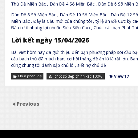
Thủ Đề Miền Bắc , Dàn Đề 4 Số Miền Bắc . Dàn Đề 6 Số Miền 
Dàn Đề 8 Số Miền Bắc , Dàn Đề 10 Số Miền Bắc . Dàn Đề 12 S
Miền Bắc . Đây là Cầu mới của chúng tôi , tỷ lệ ăn Đề Cực kỳ c
Đầu tư ít nhưng lợi nhuận Siêu Siêu Cao , Chúc các bạn Phát T
Lời kết ngày 15/04/2026
Bài viết hôm nay đã giới thiệu đến bạn phương pháp soi cầu bạc
cầu bạch thủ đã mách bạn, cơ hội thắng đề ăn lô là rất lớn. Bạ
cùng chúng tôi đánh sập chủ lô , siết nợ chủ đề
Chưa phân loại
View 17
chốt số đẹp chính xác 100%
Previous