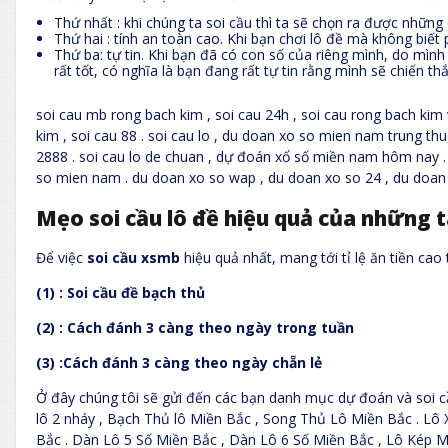
Thứ nhất : khi chúng ta soi cầu thì ta sẽ chọn ra được những 
Thứ hai : tính an toàn cao. Khi bạn chơi lô đề mà không biết 
Thứ ba: tự tin. Khi bạn đã có con số của riêng mình, do mình
rất tốt, có nghĩa là bạn đang rất tự tin rằng mình sẽ chiến th
soi cau mb rong bach kim , soi cau 24h , soi cau rong bach kim 
kim , soi cau 88 . soi cau lo , du doan xo so mien nam trung th
2888 . soi cau lo de chuan , dự đoán xổ số miền nam hôm nay .
so mien nam . du doan xo so wap , du doan xo so 24 , du doan
Mẹo soi cầu lô đề hiệu quả của những 
Để việc
soi cầu xsmb
hiệu quả nhất, mang tới tỉ lệ ăn tiền cao
(1) : Soi cầu đề bạch thủ
(2) :
Cách đánh 3 càng theo ngày trong tuần
(3) :
Cách đánh 3 càng theo ngày chẵn lẻ
Ở đây chúng tôi sẽ gửi đến các bạn danh mục dự đoán và soi cầu 
lô 2 nháy , Bạch Thủ lô Miền Bắc , Song Thủ Lô Miền Bắc . Lô X
Bắc . Dàn Lô 5 Số Miền Bắc , Dàn Lô 6 Số Miền Bắc , Lô Kép 