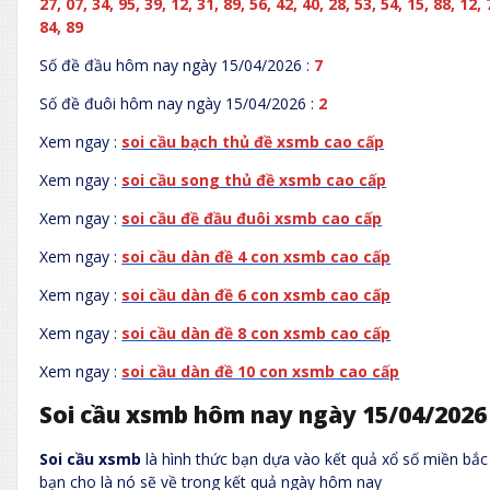
27, 07, 34, 95, 39, 12, 31, 89, 56, 42, 40, 28, 53, 54, 15, 88, 12, 
84, 89
Số đề đầu hôm nay ngày 15/04/2026 :
7
Số đề đuôi hôm nay ngày 15/04/2026 :
2
Xem ngay :
soi cầu bạch thủ đề xsmb cao cấp
Xem ngay :
soi cầu song thủ đề xsmb cao cấp
Xem ngay :
soi cầu đề đầu đuôi xsmb cao cấp
Xem ngay :
soi cầu dàn đề 4 con xsmb cao cấp
Xem ngay :
soi cầu dàn đề 6 con xsmb cao cấp
Xem ngay :
soi cầu dàn đề 8 con xsmb cao cấp
Xem ngay :
soi cầu dàn đề 10 con xsmb cao cấp
Soi cầu xsmb hôm nay ngày 15/04/2026
Soi cầu xsmb
là hình thức bạn dựa vào kết quả xổ số miền bắ
bạn cho là nó sẽ về trong kết quả ngày hôm nay