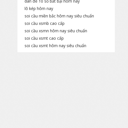
dàn đề 10 số bất bại hôm nay
lô kép hôm nay
soi cầu miền bắc hôm nay siêu chuẩn
soi cầu xsmb cao cấp
soi cầu xsmn hôm nay siêu chuẩn
soi cầu xsmt cao cấp
soi cầu xsmt hôm nay siêu chuẩn