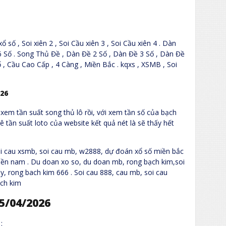
ổ số , Soi xiên 2 , Soi Cầu xiên 3 , Soi Cầu xiên 4 . Dàn
6 Số . Song Thủ Đề , Dàn Đề 2 Số , Dàn Đề 3 Số , Dàn Đề
 , Cầu Cao Cấp , 4 Càng , Miền Bắc . kqxs , XSMB , Soi
026
 xem tần suất song thủ lô rồi, với xem tần số của bạch
 tần suất loto của website kết quả nét là sẽ thấy hết
oi cau xsmb, soi cau mb, w2888, dự đoán xổ số miền bắc
miền nam . Du doan xo so, du doan mb, rong bạch kim,soi
y, rong bach kim 666 . Soi cau 888, cau mb, soi cau
ach kim
15/04/2026
: