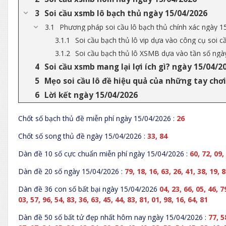
Soi cầu xsmb lô bạch thủ ngày 15/04/2026
Phương pháp soi cầu lô bạch thủ chính xác ngày 1
Soi cầu bạch thủ lô vip dựa vào công cụ soi 
Soi cầu bạch thủ lô XSMB dựa vào tần số ngà
Soi cầu xsmb mang lại lợi ích gì? ngày 15/04/2
Mẹo soi cầu lô đề hiệu quả của những tay chơ
Lời kết ngày 15/04/2026
Chốt số bạch thủ đề miễn phí ngày 15/04/2026 :
26
Chốt số song thủ đề ngày 15/04/2026 :
33, 84
Dàn đề 10 số cực chuẩn miễn phí ngày 15/04/2026 :
60, 72, 09,
Dàn đề 20 số ngày 15/04/2026 :
79, 18, 16, 63, 26, 41, 38, 19, 8
Dàn đề 36 con số bất bại ngày 15/04/2026
04, 23, 66, 05, 46, 7
03, 57, 96, 54, 83, 36, 63, 45, 44, 83, 81, 01, 98, 16, 64, 81
Dàn đề 50 số bất tử đẹp nhất hôm nay ngày 15/04/2026 :
77, 5