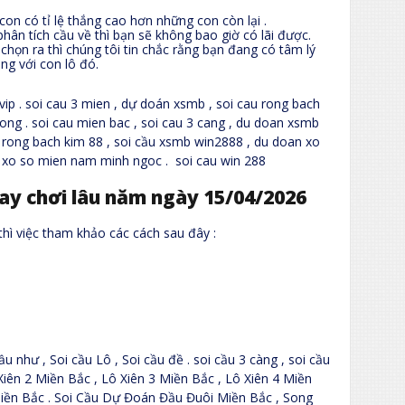
con có tỉ lệ thắng cao hơn những con còn lại .
phân tích cầu về thì bạn sẽ không bao giờ có lãi được.
 chọn ra thì chúng tôi tin chắc rằng bạn đang có tâm lý
ắng với con lô đó.
vip . soi cau 3 mien , dự doán xsmb , soi cau rong bach
uong . soi cau mien bac , soi cau 3 cang , du doan xsmb
 rong bach kim 88 , soi cầu xsmb win2888 , du doan xo
 xo so mien nam minh ngoc . soi cau win 288
tay chơi lâu năm ngày 15/04/2026
 thì việc tham khảo các cách sau đây :
như , Soi cầu Lô , Soi cầu đề . soi cầu 3 càng , soi cầu
iên 2 Miền Bắc , Lô Xiên 3 Miền Bắc , Lô Xiên 4 Miền
Miền Bắc . Soi Cầu Dự Đoán Đầu Đuôi Miền Bắc , Song