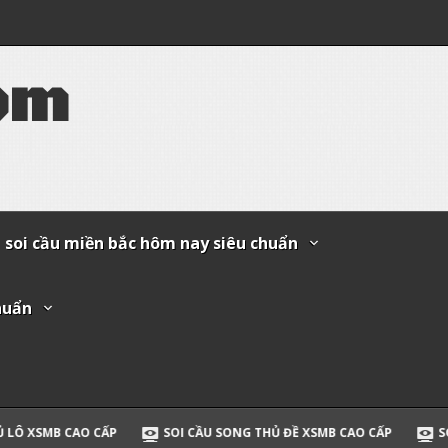
o
m
soi cầu miền bắc hôm nay siêu chuẩn
huẩn
P
SOI CẦU SONG THỦ ĐỀ XSMB CAO CẤP
SOI CẦU DÀN ĐỀ 6 C