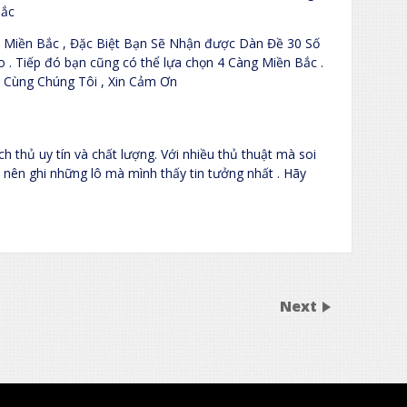
Bắc
ố Miền Bắc , Đặc Biệt Bạn Sẽ Nhận được Dàn Đề 30 Số
ao . Tiếp đó bạn cũng có thể lựa chọn 4 Càng Miền Bắc .
ài Cùng Chúng Tôi , Xin Cảm Ơn
h thủ uy tín và chất lượng. Với nhiều thủ thuật mà soi
n nên ghi những lô mà mình thấy tin tưởng nhất . Hãy
Next