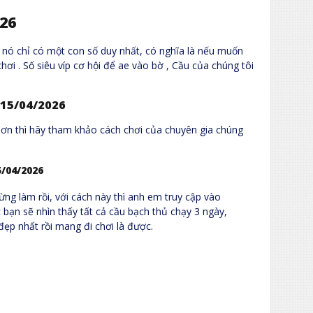
026
ì nó chỉ có một con số duy nhất, có nghĩa là nếu muốn
hơi . Số siêu víp cơ hội để ae vào bờ , Cầu của chúng tôi
 15/04/2026
ơn thì hãy tham khảo cách chơi của chuyên gia chúng
5/04/2026
từng làm rồi, với cách này thì anh em truy cập vào
 bạn sẽ nhìn thấy tất cả cầu bạch thủ chạy 3 ngày,
ẹp nhất rồi mang đi chơi là được.