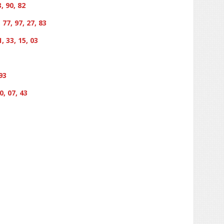
3, 90, 82
, 77, 97, 27, 83
1, 33, 15, 03
 93
0, 07, 43