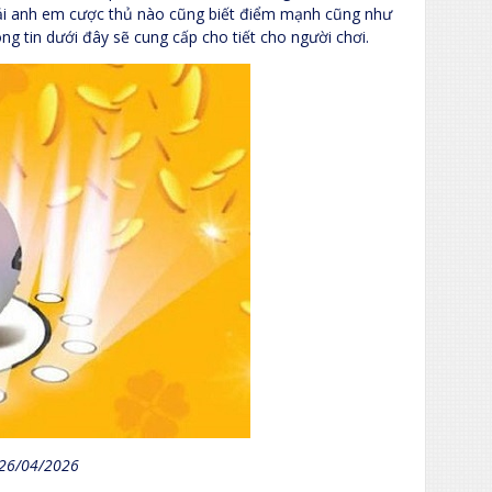
hải anh em cược thủ nào cũng biết điểm mạnh cũng như
g tin dưới đây sẽ cung cấp cho tiết cho người chơi.
 26/04/2026