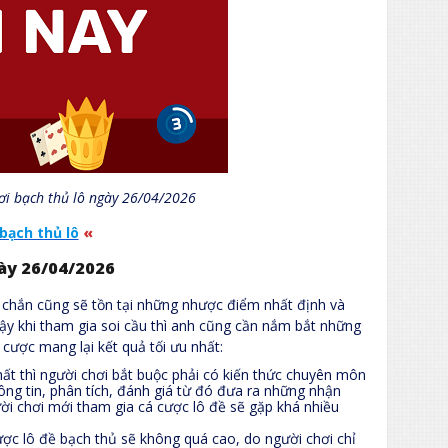
hơi bạch thủ lô ngày 26/04/2026
bạch thủ lô
«
ày 26/04/2026
 chắn cũng sẽ tồn tại những nhược điểm nhất định và
vậy khi tham gia soi cầu thì anh cũng cần nắm bắt những
cược mang lại kết quả tối ưu nhất:
hất thì người chơi bắt buộc phải có kiến thức chuyên môn
hông tin, phân tích, đánh giá từ đó đưa ra những nhận
ời chơi mới tham gia cá cược lô đề sẽ gặp khá nhiều
ược lô đề bạch thủ sẽ không quá cao, do người chơi chỉ