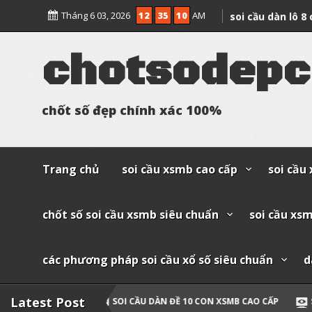
Skip
soi cầu dàn đề 
Tháng 6 03, 2026
12
35
11
AM
to
content
soi cầu dàn lô 8
c
h
o
t
s
o
d
e
p
c
soi cầu dàn lô 6
soi cầu bạch th
c
h
ố
t
s
ố
đ
ẹ
p
c
h
í
n
h
x
á
c
1
0
0
%
Trang chủ
soi cầu xsmb cao cấp
soi cầu
chốt số soi cầu xsmb siêu chuẩn
soi cầu xs
các phương pháp soi cầu xổ số siêu chuẩn
d
Latest Post
SOI CẦU DÀN ĐỀ 10 CON XSMB CAO CẤP
SOI CẦU LÔ XIÊN 4 XSM