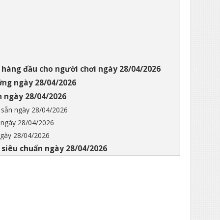
n hàng đầu cho người chơi ngày 28/04/2026
ởng ngày 28/04/2026
n ngày 28/04/2026
ó sẵn ngày 28/04/2026
ề ngày 28/04/2026
ngày 28/04/2026
g siêu chuẩn ngày 28/04/2026