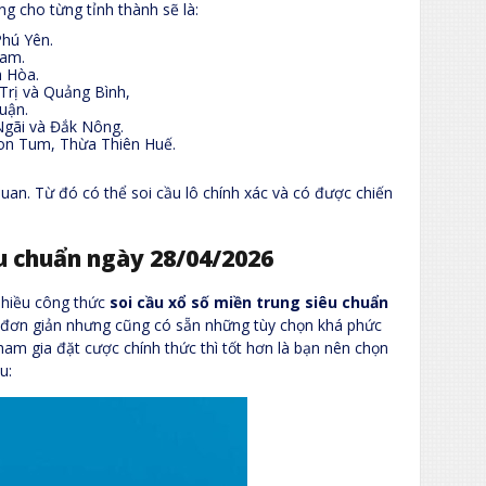
g cho từng tỉnh thành sẽ là:
Phú Yên.
Nam.
h Hòa.
Trị và Quảng Bình,
uận.
Ngãi và Đắk Nông.
Kon Tum, Thừa Thiên Huế.
quan. Từ đó có thể soi cầu lô chính xác và có được chiến
êu chuẩn ngày 28/04/2026
 nhiều công thức
soi cầu xổ số miền trung siêu chuẩn
là đơn giản nhưng cũng có sẵn những tùy chọn khá phức
ham gia đặt cược chính thức thì tốt hơn là bạn nên chọn
au: