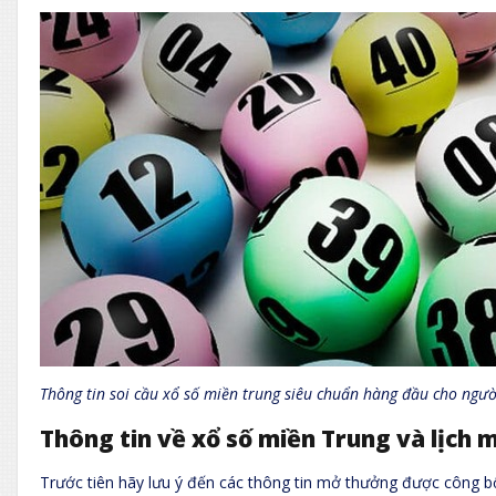
Thông tin soi cầu xổ số miền trung siêu chuẩn hàng đầu cho ngư
Thông tin về xổ số miền Trung và lịch
Trước tiên hãy lưu ý đến các thông tin mở thưởng được công b