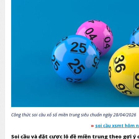
Công thức soi cầu xổ số miền trung siêu chuẩn ngày 28/04/2026
»
soi cầu xsmt hôm n
Soi cầu và đặt cược lô đề miền trung theo gợi ý