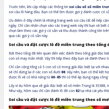
Trước tiên, khi cập nhập các thông tin
soi cầu xổ số miền tru
soi cầu lô hàng đầu. Bạn có thể tìm được gợi ý đánh cược có 
Ưu điểm ở đây chính là những trang web soi cầu rất dễ tiếp c
ngày. Chỉ cần nhấn chọn vào các trang web này thì bạn sẽ biết
chọn làm theo các gợi ý có sẵn và thu được thành công lớn trên
qua các gợi ý có sẵn này.
Soi cầu và đặt cược lô đề miền trung theo tổng
Bắt theo tổng đề liên quan đến việc đánh theo tổng giải đặc bi
con số may mắn nhất. Vậy thì tiếp theo đây bạn sẽ đánh theo t
Chỉ cần cộng tổng cả 5 con số có trong giải đặc biệt lại với nh
sẽ chỉ dừng lại ở các con số dưới
88
. Vậy nên, bạn có thể kết h
được lô về có khả năng từ
60
–
85
thì có thể áp dụng ngay công
Lấy ví dụ hôm qua về giải đặc biệt xổ số miền Trung là 35388, 
Như vậy, hôm sau chỉ cần đánh lô đề con
82
tại nhà cái yêu thí
Soi cầu và đặt cược lô đề miền trung theo số m