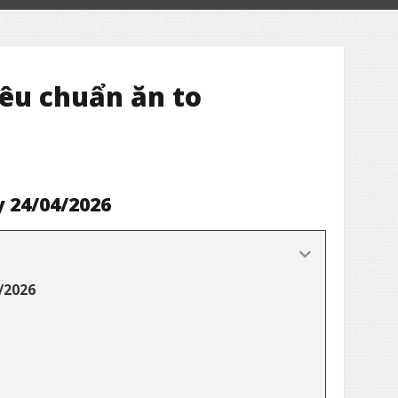
iêu chuẩn ăn to
y 24/04/2026
/2026