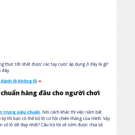
g thức tốt nhất được các tay cược áp dụng ở đây là gì?
i đây.
0 đánh lô không lỗ
«
u chuẩn hàng đầu cho người chơi
ền trung siêu chuẩn
. Nói cách khác thì việc nắm bắt
kỹ thì bạn có thể bỏ lỡ cơ hội chiến thắng của mình. Vậy
on số lô đề đẹp nhất? Câu trả lời sẽ sớm được chia sẻ