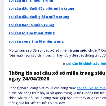
soi cầu giải 8 miền trung
soi cầu đầu đuôi đặc biệt miền trung
soi cầu đầu đuôi giải 8 miền trung
soi cầu bao lô miền trung
soi cầu lô 3 số miền trung
soi cầu song thủ lô miền trung
Mô tả: làm sao để
soi cầu xổ số miền trung siêu chuẩn?
Côn
Nếu muốn soi cầu chính xác thì hãy lưu ý đến các thông tin dướ
»
soi cầu lô chính xác 10
Thông tin soi cầu xổ số miền trung siê
ngày 24/04/2026
Không phải ai cũng biết rõ về các công thức
soi cầu xổ số mi
được các công thức này là rất quan trọng và nếu không tìm hiểu 
chính xác thì đâu sẽ là công thức giúp bạn tìm thấy được các c
thông qua bài viết chi tiết có sau đây.