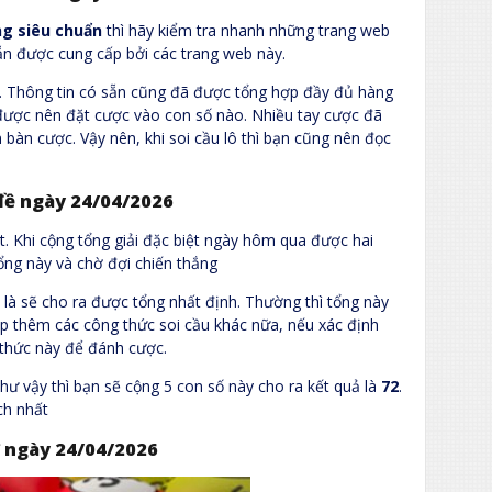
ng siêu chuẩn
thì hãy kiểm tra nhanh những trang web
sẵn được cung cấp bởi các trang web này.
ận. Thông tin có sẵn cũng đã được tổng hợp đầy đủ hàng
 được nên đặt cược vào con số nào. Nhiều tay cược đã
 bàn cược. Vậy nên, khi soi cầu lô thì bạn cũng nên đọc
 đề ngày 24/04/2026
ệt. Khi cộng tổng giải đặc biệt ngày hôm qua được hai
ổng này và chờ đợi chiến thắng
au là sẽ cho ra được tổng nhất định. Thường thì tổng này
ợp thêm các công thức soi cầu khác nữa, nếu xác định
 thức này để đánh cược.
như vậy thì bạn sẽ cộng 5 con số này cho ra kết quả là
72
.
ch nhất
ơ ngày 24/04/2026