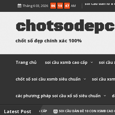
Skip
soi cầu dàn đề 
Tháng 6 03, 2026
06
10
49
AM
to
soi cầu dàn lô 8
content
soi cầu dàn lô 6
c
h
o
t
s
o
d
e
p
c
soi cầu bạch th
c
h
ố
t
s
ố
đ
ẹ
p
c
h
í
n
h
x
á
c
1
0
0
%
Trang chủ
soi cầu xsmb cao cấp
soi cầu
chốt số soi cầu xsmb siêu chuẩn
soi cầu xs
các phương pháp soi cầu xổ số siêu chuẩn
d
Latest Post
O CẤP
SOI CẦU DÀN ĐỀ 10 CON XSMB CAO CẤP
SOI CẦU LÔ X