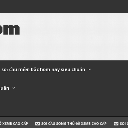
o
m
soi cầu miền bắc hôm nay siêu chuẩn
huẩn
OI CẦU SONG THỦ ĐỀ XSMB CAO CẤP
SOI CẦU DÀN ĐỀ 6 CON XSMB