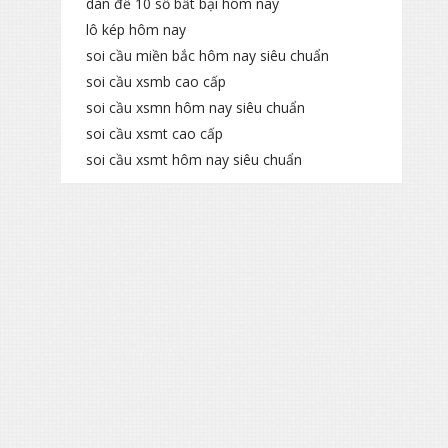
dàn đề 10 số bất bại hôm nay
lô kép hôm nay
soi cầu miền bắc hôm nay siêu chuẩn
soi cầu xsmb cao cấp
soi cầu xsmn hôm nay siêu chuẩn
soi cầu xsmt cao cấp
soi cầu xsmt hôm nay siêu chuẩn