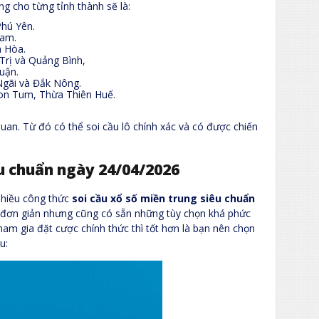
g cho từng tỉnh thành sẽ là:
Phú Yên.
Nam.
h Hòa.
Trị và Quảng Bình,
uận.
Ngãi và Đắk Nông.
Kon Tum, Thừa Thiên Huế.
quan. Từ đó có thể soi cầu lô chính xác và có được chiến
êu chuẩn ngày 24/04/2026
 nhiều công thức
soi cầu xổ số miền trung siêu chuẩn
là đơn giản nhưng cũng có sẵn những tùy chọn khá phức
ham gia đặt cược chính thức thì tốt hơn là bạn nên chọn
au: