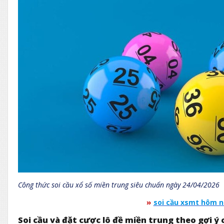
Công thức soi cầu xổ số miền trung siêu chuẩn ngày 24/04/2026
»
soi cầu xsmt hôm n
Soi cầu và đặt cược lô đề miền trung theo gợi ý