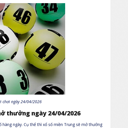
ời chơi ngày 24/04/2026
 mở thưởng ngày 24/04/2026
ố hàng ngày. Cụ thể thì xổ số miền Trung sẽ mở thưởng