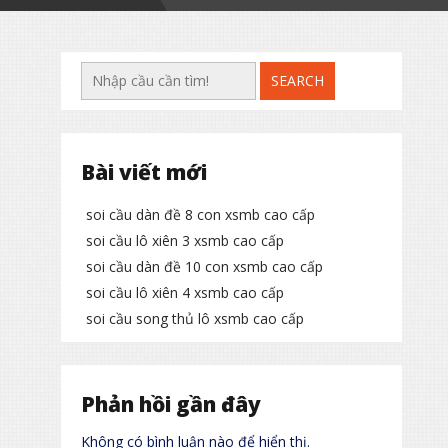
SEARCH
Bài viết mới
soi cầu dàn đề 8 con xsmb cao cấp
soi cầu lô xiên 3 xsmb cao cấp
soi cầu dàn đề 10 con xsmb cao cấp
soi cầu lô xiên 4 xsmb cao cấp
soi cầu song thủ lô xsmb cao cấp
Phản hồi gần đây
Không có bình luận nào để hiển thị.