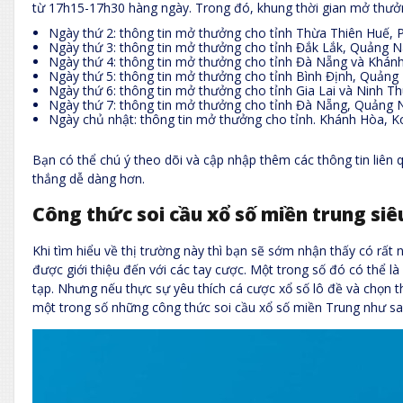
từ 17h15-17h30 hàng ngày. Trong đó, khung thời gian mở thưởn
Ngày thứ 2: thông tin mở thưởng cho tỉnh Thừa Thiên Huế, 
Ngày thứ 3: thông tin mở thưởng cho tỉnh Đắk Lắk, Quảng 
Ngày thứ 4: thông tin mở thưởng cho tỉnh Đà Nẵng và Khán
Ngày thứ 5: thông tin mở thưởng cho tỉnh Bình Định, Quảng 
Ngày thứ 6: thông tin mở thưởng cho tỉnh Gia Lai và Ninh Th
Ngày thứ 7: thông tin mở thưởng cho tỉnh Đà Nẵng, Quảng 
Ngày chủ nhật: thông tin mở thưởng cho tỉnh. Khánh Hòa, 
Bạn có thể chú ý theo dõi và cập nhập thêm các thông tin liên 
thắng dễ dàng hơn.
Công thức soi cầu xổ số miền trung si
Khi tìm hiểu về thị trường này thì bạn sẽ sớm nhận thấy có rất
được giới thiệu đến với các tay cược. Một trong số đó có thể 
tạp. Nhưng nếu thực sự yêu thích cá cược xổ số lô đề và chọn t
một trong số những công thức soi cầu xổ số miền Trung như s