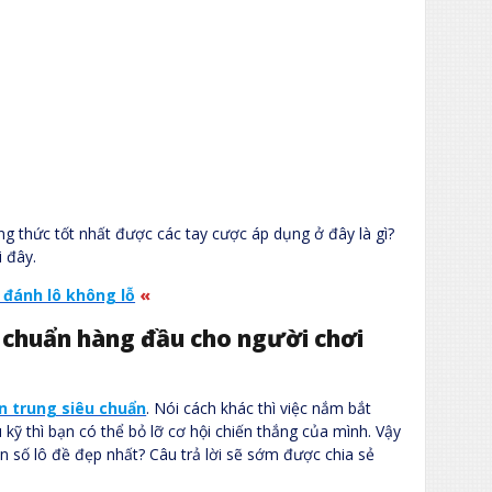
g thức tốt nhất được các tay cược áp dụng ở đây là gì?
i đây.
0 đánh lô không lỗ
«
u chuẩn hàng đầu cho người chơi
ền trung siêu chuẩn
. Nói cách khác thì việc nắm bắt
kỹ thì bạn có thể bỏ lỡ cơ hội chiến thắng của mình. Vậy
on số lô đề đẹp nhất? Câu trả lời sẽ sớm được chia sẻ