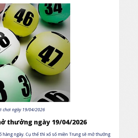
ời chơi ngày 19/04/2026
 mở thưởng ngày 19/04/2026
ố hàng ngày. Cụ thể thì xổ số miền Trung sẽ mở thưởng