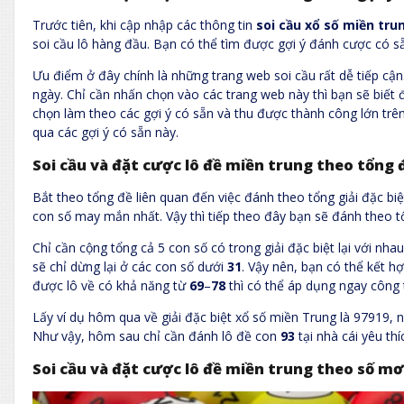
Trước tiên, khi cập nhập các thông tin
soi cầu xổ số miền tru
soi cầu lô hàng đầu. Bạn có thể tìm được gợi ý đánh cược có 
Ưu điểm ở đây chính là những trang web soi cầu rất dễ tiếp c
ngày. Chỉ cần nhấn chọn vào các trang web này thì bạn sẽ biết
chọn làm theo các gợi ý có sẵn và thu được thành công lớn trên
qua các gợi ý có sẵn này.
Soi cầu và đặt cược lô đề miền trung theo tổng
Bắt theo tổng đề liên quan đến việc đánh theo tổng giải đặc bi
con số may mắn nhất. Vậy thì tiếp theo đây bạn sẽ đánh theo t
Chỉ cần cộng tổng cả 5 con số có trong giải đặc biệt lại với nh
sẽ chỉ dừng lại ở các con số dưới
31
. Vậy nên, bạn có thể kết h
được lô về có khả năng từ
69
–
78
thì có thể áp dụng ngay công
Lấy ví dụ hôm qua về giải đặc biệt xổ số miền Trung là 97919, 
Như vậy, hôm sau chỉ cần đánh lô đề con
93
tại nhà cái yêu thí
Soi cầu và đặt cược lô đề miền trung theo số m