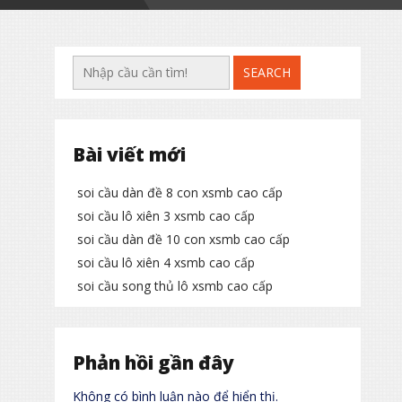
SEARCH
Bài viết mới
soi cầu dàn đề 8 con xsmb cao cấp
soi cầu lô xiên 3 xsmb cao cấp
soi cầu dàn đề 10 con xsmb cao cấp
soi cầu lô xiên 4 xsmb cao cấp
soi cầu song thủ lô xsmb cao cấp
Phản hồi gần đây
Không có bình luận nào để hiển thị.