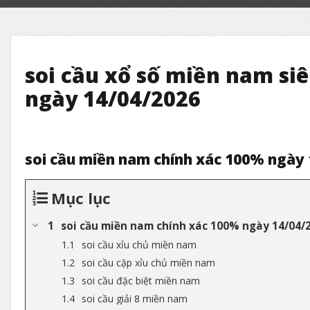
soi cầu xổ số miền nam si
ngày 14/04/2026
soi cầu miền nam chính xác 100% ngày 
Mục lục
soi cầu miền nam chính xác 100% ngày 14/04/
soi cầu xỉu chủ miền nam
soi cầu cặp xỉu chủ miền nam
soi cầu đặc biệt miền nam
soi cầu giải 8 miền nam