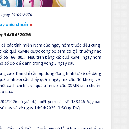
n ngày 14/04/2026
ay siêu chuẩn
«
y 14/04/2026
 tất cả các tỉnh miền Nam của ngày hôm trước đều cùng
ảng kết quả XSMN được công bố sem có giải thưởng nào
ố:
55
,
66
,
00
,… Nếu trên bảng kết quả XSMT ngày hôm
cặp số đó để đánh trong vòng 3 ngày sau.
ùng cao. Bạn chỉ cần áp dụng đúng trình tự sẽ dễ dàng
 quá trình soi cầu thấy quá 7 ngày mà cầu đó không về
một cách chi tiết về quá trình soi cầu XSMN siêu chuẩn
 dụ sau.
04/2026 có giải đặc biệt gồm các số: 188446. Vậy bạn
 số này sẽ về ngày 14/04/2026 lô Đồng Tháp.
4 đến 5 số. Bởi vì 2 giải này có tỷ lệ trúng cao nhất so