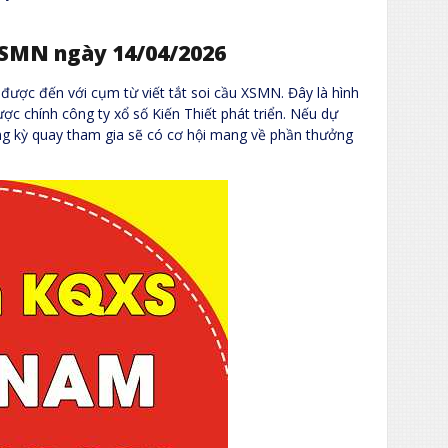
 XSMN ngày 14/04/2026
được đến với cụm từ viết tắt soi cầu XSMN. Đây là hình
 chính công ty xổ số Kiến Thiết phát triển. Nếu dự
g kỳ quay tham gia sẽ có cơ hội mang về phần thưởng