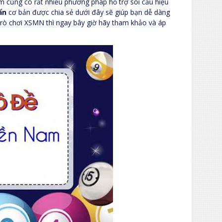
m cũng có rất nhiều phương pháp hỗ trợ soi cầu hiệu
uẩn
cơ bản được chia sẻ dưới đây sẽ giúp bạn dễ dàng
trò chơi XSMN thì ngay bây giờ hãy tham khảo và áp