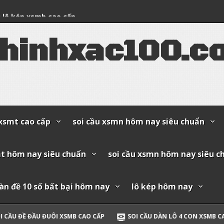
8 con xsmb cao cấp
ủ lô kép xsmb cao cấp
h
i
n
h
x
a
c
1
0
0
.
c
0 con xsmb cao cấp
ủ 3 càng xsmb cao cấp
 xsmt cao cấp
soi cầu xsmn hôm nay siêu chuẩn
mt hôm nay siêu chuẩn
soi cầu xsmn hôm nay siêu c
àn đề 10 số bất bại hôm nay
lô kép hôm nay
 CAO CẤP
SOI CẦU DÀN LÔ 4 CON XSMB CAO CẤP
SOI CẦU DÀ