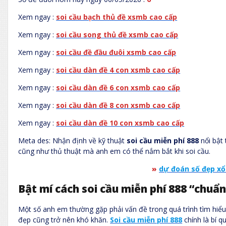
Xem ngay :
soi cầu bạch thủ đề xsmb cao cấp
Xem ngay :
soi cầu song thủ đề xsmb cao cấp
Xem ngay :
soi cầu đề đầu đuôi xsmb cao cấp
Xem ngay :
soi cầu dàn đề 4 con xsmb cao cấp
Xem ngay :
soi cầu dàn đề 6 con xsmb cao cấp
Xem ngay :
soi cầu dàn đề 8 con xsmb cao cấp
Xem ngay :
soi cầu dàn đề 10 con xsmb cao cấp
Meta des: Nhận định về kỹ thuật
soi cầu miễn phí 888
nổi bật
cũng như thủ thuật mà anh em có thể nắm bắt khi soi cầu.
»
dự đoán số đẹp xổ
Bật mí cách soi cầu miễn phí 888 “chuẩ
Một số anh em thường gặp phải vấn đề trong quá trình tìm hiểu
đẹp cũng trở nên khó khăn.
Soi cầu miễn phí 888
chính là bí q