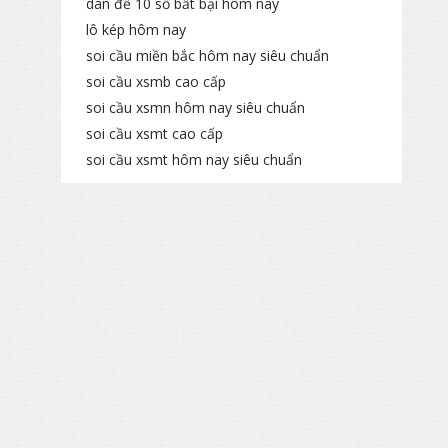
dàn đề 10 số bất bại hôm nay
lô kép hôm nay
soi cầu miền bắc hôm nay siêu chuẩn
soi cầu xsmb cao cấp
soi cầu xsmn hôm nay siêu chuẩn
soi cầu xsmt cao cấp
soi cầu xsmt hôm nay siêu chuẩn