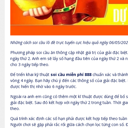
Những cách soi cầu lô đề trực tuyến cực hiệu quả ngày 06/05/20
Phương pháp soi cầu ăn thông cập nhật giá trị của giải đặc biệt
ngày thứ 2. Anh em sẽ lấy số hạng đầu tiên của ngày thứ 2 và n
cho 3 ngày tiếp theo.
Để triển khai kỹ thuật
soi cầu miễn phí 888
chuẩn xác và thành 
vòng 4 ngày. Bạn hãy chú ý đến các thông số của giải đặc biệt.
được hiển thị nhờ vào 6 ngày trước.
Ngoài ra anh em cũng có thêm một kĩ thuật được dùng để bổ su
giải đặc biệt. Sau đó kết hợp với ngày thứ 2 trong tuần. Thời g
theo.
Quá trình xác định các số hạn phải được kết hợp tiếp theo tu
Người chơi sẽ gặp phải rắc rối giữa cách chọn lọc từng con số. 