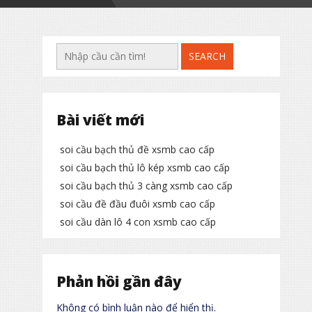
SEARCH
Bài viết mới
soi cầu bạch thủ đề xsmb cao cấp
soi cầu bạch thủ lô kép xsmb cao cấp
soi cầu bạch thủ 3 càng xsmb cao cấp
soi cầu đề đầu đuôi xsmb cao cấp
soi cầu dàn lô 4 con xsmb cao cấp
Phản hồi gần đây
Không có bình luận nào để hiển thị.