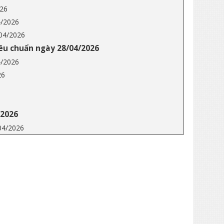
026
4/2026
/04/2026
iêu chuẩn ngày 28/04/2026
4/2026
26
/2026
/04/2026