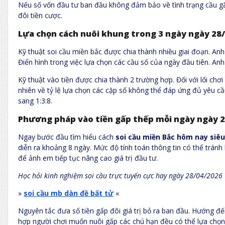
Nếu số vốn đầu tư ban đầu không đảm bảo về tình trạng cầu gã
đôi tiền cược.
Lựa chọn cách nuôi khung trong 3 ngày ngày 28
Kỹ thuật soi cầu miền bắc được chia thành nhiều giai đoạn. Anh
Điển hình trong việc lựa chọn các cầu số của ngày đầu tiên. An
Kỹ thuật vào tiền được chia thành 2 trường hợp. Đối với lối chơi
nhiên về tỷ lệ lựa chọn các cặp số không thể đáp ứng đủ yêu cầ
sang 1:3:8.
Phương pháp vào tiền gấp thếp mỗi ngày ngày 
Ngay bước đầu tìm hiểu cách
soi cầu miền Bắc hôm nay siê
diễn ra khoảng 8 ngày. Mức độ tính toán thông tin có thể tránh
để ảnh em tiếp tục nâng cao giá trị đầu tư.
Học hỏi kinh nghiệm soi cầu trực tuyến cực hay ngày 28/04/2026
»
soi cầu mb dàn đề bất tử
«
Nguyên tắc đưa số tiền gấp đôi giá trị bỏ ra ban đầu. Hướng đế
hợp người chơi muốn nuôi gấp các chú hạn đều có thể lựa chọn