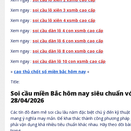
Xem ngay :
soi cầu lô xiên 3 xsmb cao cấp
Xem ngay :
soi cầu lô xiên 4 xsmb cao cấp
Xem ngay :
soi cầu dàn lô 4 con xsmb cao cấp
Xem ngay :
soi cầu dàn lô 6 con xsmb cao cấp
Xem ngay :
soi cầu dàn lô 8 con xsmb cao cấp
Xem ngay :
soi cầu dàn lô 10 con xsmb cao cấp
»
cao thủ chốt số miền bắc hôm nay
«
Title:
Soi cầu miền Bắc hôm nay siêu chuẩn v
28/04/2026
Các tín đồ đam mê soi cầu lâu năm đặc biệt chú ý đến kỹ thuậ
mang ý nghĩa may mắn. Để khai thác thành công phương pháp
phải vận dụng khá nhiều tiêu chuẩn khác nhau. Hãy theo dõi bà
trọng.