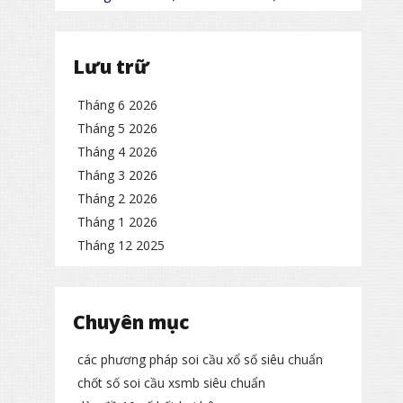
Lưu trữ
Tháng 6 2026
Tháng 5 2026
Tháng 4 2026
Tháng 3 2026
Tháng 2 2026
Tháng 1 2026
Tháng 12 2025
Chuyên mục
các phương pháp soi cầu xổ số siêu chuẩn
chốt số soi cầu xsmb siêu chuẩn