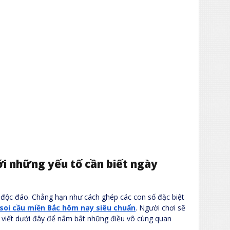
ới những yếu tố cần biết ngày
t độc đáo. Chẳng hạn như cách ghép các con số đặc biệt
soi cầu miền Bắc hôm nay siêu chuẩn
. Người chơi sẽ
i viết dưới đây để nắm bắt những điều vô cùng quan