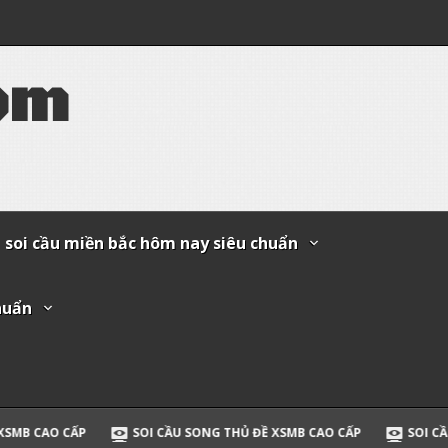
o
m
soi cầu miền bắc hôm nay siêu chuẩn
huẩn
SOI CẦU SONG THỦ ĐỀ XSMB CAO CẤP
SOI CẦU DÀN ĐỀ 6 CON XS