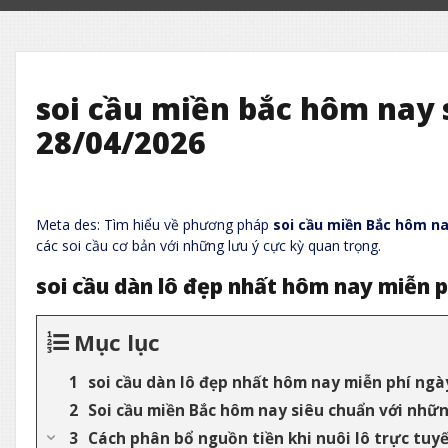
soi cầu miền bắc hôm nay 
28/04/2026
Meta des: Tìm hiểu về phương pháp
soi cầu miền Bắc hôm na
các soi cầu cơ bản với những lưu ý cực kỳ quan trọng.
soi cầu dàn lô đẹp nhất hôm nay miễn 
Mục lục
soi cầu dàn lô đẹp nhất hôm nay miễn phí ngà
Soi cầu miền Bắc hôm nay siêu chuẩn với nhữn
Cách phân bổ nguồn tiền khi nuôi lô trực tuy