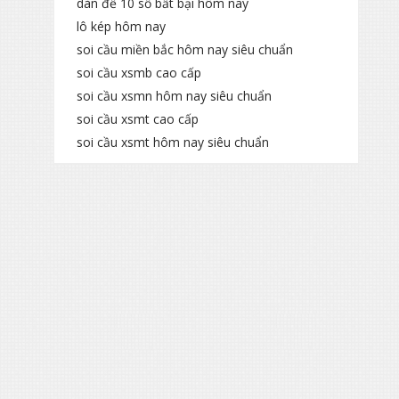
dàn đề 10 số bất bại hôm nay
lô kép hôm nay
soi cầu miền bắc hôm nay siêu chuẩn
soi cầu xsmb cao cấp
soi cầu xsmn hôm nay siêu chuẩn
soi cầu xsmt cao cấp
soi cầu xsmt hôm nay siêu chuẩn