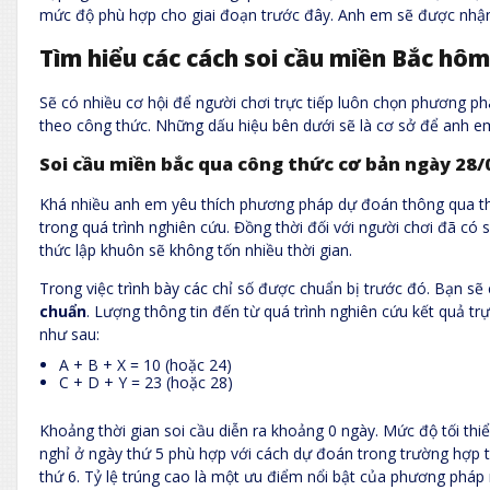
mức độ phù hợp cho giai đoạn trước đây. Anh em sẽ được nhận 
Tìm hiểu các cách soi cầu miền Bắc hô
Sẽ có nhiều cơ hội để người chơi trực tiếp luôn chọn phương p
theo công thức. Những dấu hiệu bên dưới sẽ là cơ sở để anh e
Soi cầu miền bắc qua công thức cơ bản ngày 28/
Khá nhiều anh em yêu thích phương pháp dự đoán thông qua th
trong quá trình nghiên cứu. Đồng thời đối với người chơi đã có 
thức lập khuôn sẽ không tốn nhiều thời gian.
Trong việc trình bày các chỉ số được chuẩn bị trước đó. Bạn s
chuẩn
. Lượng thông tin đến từ quá trình nghiên cứu kết quả t
như sau:
A + B + X = 10 (hoặc 24)
C + D + Y = 23 (hoặc 28)
Khoảng thời gian soi cầu diễn ra khoảng 0 ngày. Mức độ tối th
nghỉ ở ngày thứ 5 phù hợp với cách dự đoán trong trường hợp t
thứ 6. Tỷ lệ trúng cao là một ưu điểm nổi bật của phương pháp 