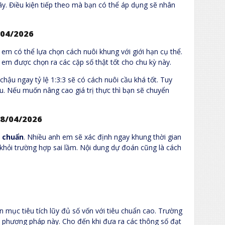
y. Điều kiện tiếp theo mà bạn có thể áp dụng sẽ nhân
/04/2026
 em có thể lựa chọn cách nuôi khung với giới hạn cụ thể.
h em được chọn ra các cặp số thật tốt cho chu kỳ này.
 chậu ngay tỷ lệ 1:3:3 sẽ có cách nuôi cầu khá tốt. Tuy
u. Nếu muốn nâng cao giá trị thực thì bạn sẽ chuyển
28/04/2026
u chuẩn
. Nhiều anh em sẽ xác định ngay khung thời gian
 khỏi trường hợp sai lầm. Nội dung dự đoán cũng là cách
n mục tiêu tích lũy đủ số vốn với tiêu chuẩn cao. Trường
 phương pháp này. Cho đến khi đưa ra các thông số đạt