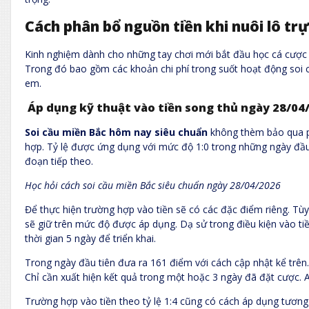
Cách phân bổ nguồn tiền khi nuôi lô tr
Kinh nghiệm dành cho những tay chơi mới bắt đầu học cá cược 
Trong đó bao gồm các khoản chi phí trong suốt hoạt động soi c
em.
Áp dụng kỹ thuật vào tiền song thủ ngày 28/04
Soi cầu miền Bắc hôm nay siêu chuẩn
không thèm bảo qua ph
hợp. Tỷ lệ được ứng dụng với mức độ 1:0 trong những ngày đầu ti
đoạn tiếp theo.
Học hỏi cách soi cầu miền Bắc siêu chuẩn ngày 28/04/2026
Để thực hiện trường hợp vào tiền sẽ có các đặc điểm riêng. T
sẽ giữ trên mức độ được áp dụng. Dạ sử trong điều kiện vào tiề
thời gian 5 ngày để triển khai.
Trong ngày đầu tiên đưa ra 161 điểm với cách cập nhật kể trên.
Chỉ cần xuất hiện kết quả trong một hoặc 3 ngày đã đặt cược. A
Trường hợp vào tiền theo tỷ lệ 1:4 cũng có cách áp dụng tương