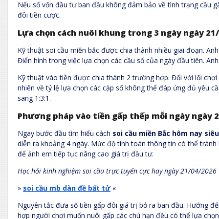
Nếu số vốn đầu tư ban đầu không đảm bảo về tình trạng cầu gã
đôi tiền cược.
Lựa chọn cách nuôi khung trong 3 ngày ngày 21
Kỹ thuật soi cầu miền bắc được chia thành nhiều giai đoạn. Anh
Điển hình trong việc lựa chọn các cầu số của ngày đầu tiên. An
Kỹ thuật vào tiền được chia thành 2 trường hợp. Đối với lối chơi
nhiên về tỷ lệ lựa chọn các cặp số không thể đáp ứng đủ yêu cầ
sang 1:3:1.
Phương pháp vào tiền gấp thếp mỗi ngày ngày 
Ngay bước đầu tìm hiểu cách
soi cầu miền Bắc hôm nay siê
diễn ra khoảng 4 ngày. Mức độ tính toán thông tin có thể tránh
để ảnh em tiếp tục nâng cao giá trị đầu tư.
Học hỏi kinh nghiệm soi cầu trực tuyến cực hay ngày 21/04/2026
»
soi cầu mb dàn đề bất tử
«
Nguyên tắc đưa số tiền gấp đôi giá trị bỏ ra ban đầu. Hướng đế
hợp người chơi muốn nuôi gấp các chú hạn đều có thể lựa chọn