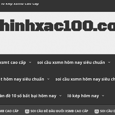
8 con xsmb cao cấp
ủ lô kép xsmb cao cấp
0 con xsmb cao cấp
h
i
n
h
x
a
c
1
0
0
.
c
ủ 3 càng xsmb cao cấp
 xsmt cao cấp
soi cầu xsmn hôm nay siêu chuẩn
mt hôm nay siêu chuẩn
soi cầu xsmn hôm nay siêu c
àn đề 10 số bất bại hôm nay
lô kép hôm nay
SOI CẦU ĐỀ ĐẦU ĐUÔI XSMB CAO CẤP
SOI CẦU DÀN LÔ 4 CON XSMB