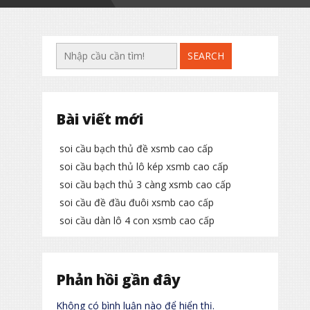
SEARCH
Bài viết mới
soi cầu bạch thủ đề xsmb cao cấp
soi cầu bạch thủ lô kép xsmb cao cấp
soi cầu bạch thủ 3 càng xsmb cao cấp
soi cầu đề đầu đuôi xsmb cao cấp
soi cầu dàn lô 4 con xsmb cao cấp
Phản hồi gần đây
Không có bình luận nào để hiển thị.