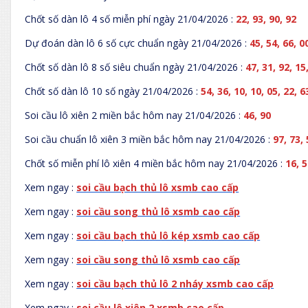
Chốt số dàn lô 4 số miễn phí ngày 21/04/2026 :
22, 93, 90, 92
Dự đoán dàn lô 6 số cực chuẩn ngày 21/04/2026 :
45, 54, 66, 0
Chốt số dàn lô 8 số siêu chuẩn ngày 21/04/2026 :
47, 31, 92, 15
Chốt số dàn lô 10 số ngày 21/04/2026 :
54, 36, 10, 10, 05, 22, 6
Soi cầu lô xiên 2 miền bắc hôm nay 21/04/2026 :
46, 90
Soi cầu chuẩn lô xiên 3 miền bắc hôm nay 21/04/2026 :
97, 73,
Chốt số miễn phí lô xiên 4 miền bắc hôm nay 21/04/2026 :
16, 5
Xem ngay :
soi cầu bạch thủ lô xsmb cao cấp
Xem ngay :
soi cầu song thủ lô xsmb cao cấp
Xem ngay :
soi cầu bạch thủ lô kép xsmb cao cấp
Xem ngay :
soi cầu song thủ lô xsmb cao cấp
Xem ngay :
soi cầu bạch thủ lô 2 nháy xsmb cao cấp
Xem ngay :
soi cầu lô xiên 2 xsmb cao cấp