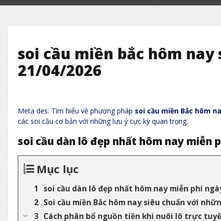
soi cầu miền bắc hôm nay 
21/04/2026
Meta des: Tìm hiểu về phương pháp
soi cầu miền Bắc hôm na
các soi cầu cơ bản với những lưu ý cực kỳ quan trọng.
soi cầu dàn lô đẹp nhất hôm nay miễn 
Mục lục
soi cầu dàn lô đẹp nhất hôm nay miễn phí ngà
Soi cầu miền Bắc hôm nay siêu chuẩn với nhữn
Cách phân bổ nguồn tiền khi nuôi lô trực tuy