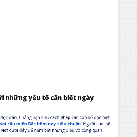
ới những yếu tố cần biết ngày
t độc đáo. Chẳng hạn như cách ghép các con số đặc biệt
soi cầu miền Bắc hôm nay siêu chuẩn
. Người chơi sẽ
i viết dưới đây để nắm bắt những điều vô cùng quan