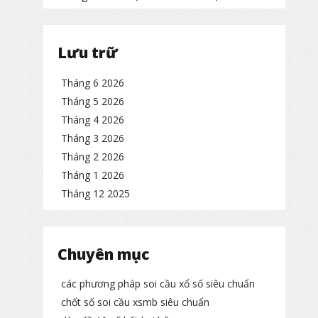
Lưu trữ
Tháng 6 2026
Tháng 5 2026
Tháng 4 2026
Tháng 3 2026
Tháng 2 2026
Tháng 1 2026
Tháng 12 2025
Chuyên mục
các phương pháp soi cầu xổ số siêu chuẩn
chốt số soi cầu xsmb siêu chuẩn