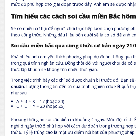
mức độ phù hợp cho giai đoạn trước đây. Anh em sẽ được nhận 
Tìm hiểu các cách soi cầu miền Bắc hô
Sẽ có nhiều cơ hội để người chơi trực tiếp luôn chọn phương p
theo công thức. Những dấu hiệu bên dưới sẽ là cơ sở để anh e
Soi cầu miền bắc qua công thức cơ bản ngày 21/
Khá nhiều anh em yêu thích phương pháp dự đoán thông qua th
trong quá trình nghiên cứu. Đồng thời đối với người chơi đã có 
thức lập khuôn sẽ không tốn nhiều thời gian.
Trong việc trình bày các chỉ số được chuẩn bị trước đó. Bạn s
chuẩn
. Lượng thông tin đến từ quá trình nghiên cứu kết quả t
như sau:
A + B + X = 17 (hoặc 24)
C + D + Y = 20 (hoặc 26)
Khoảng thời gian soi cầu diễn ra khoảng 4 ngày. Mức độ tối th
nghỉ ở ngày thứ 5 phù hợp với cách dự đoán trong trường hợp t
thứ 6. Tỷ lệ trúng cao là một ưu điểm nổi bật của phương pháp 