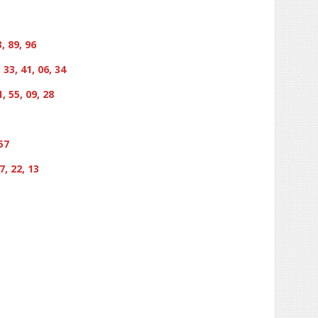
3, 89, 96
, 33, 41, 06, 34
1, 55, 09, 28
 57
7, 22, 13