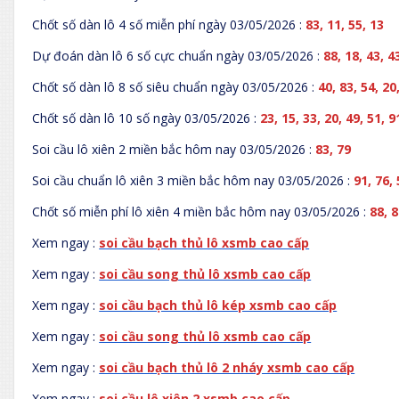
Chốt số dàn lô 4 số miễn phí ngày 03/05/2026 :
83, 11, 55, 13
Dự đoán dàn lô 6 số cực chuẩn ngày 03/05/2026 :
88, 18, 43, 4
Chốt số dàn lô 8 số siêu chuẩn ngày 03/05/2026 :
40, 83, 54, 20
Chốt số dàn lô 10 số ngày 03/05/2026 :
23, 15, 33, 20, 49, 51, 9
Soi cầu lô xiên 2 miền bắc hôm nay 03/05/2026 :
83, 79
Soi cầu chuẩn lô xiên 3 miền bắc hôm nay 03/05/2026 :
91, 76,
Chốt số miễn phí lô xiên 4 miền bắc hôm nay 03/05/2026 :
88, 8
Xem ngay :
soi cầu bạch thủ lô xsmb cao cấp
Xem ngay :
soi cầu song thủ lô xsmb cao cấp
Xem ngay :
soi cầu bạch thủ lô kép xsmb cao cấp
Xem ngay :
soi cầu song thủ lô xsmb cao cấp
Xem ngay :
soi cầu bạch thủ lô 2 nháy xsmb cao cấp
Xem ngay :
soi cầu lô xiên 2 xsmb cao cấp