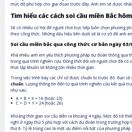
mức độ phù hợp cho giai đoạn trước đây. Anh em sẽ được nhận 
Tìm hiểu các cách soi cầu miền Bắc hô
Sẽ có nhiều cơ hội để người chơi trực tiếp luôn chọn phương p
theo công thức. Những dấu hiệu bên dưới sẽ là cơ sở để anh e
Soi cầu miền bắc qua công thức cơ bản ngày 03/
Khá nhiều anh em yêu thích phương pháp dự đoán thông qua th
trong quá trình nghiên cứu. Đồng thời đối với người chơi đã có 
thức lập khuôn sẽ không tốn nhiều thời gian.
Trong việc trình bày các chỉ số được chuẩn bị trước đó. Bạn s
chuẩn
. Lượng thông tin đến từ quá trình nghiên cứu kết quả t
như sau:
A + B + X = 16 (hoặc 23)
C + D + Y = 24 (hoặc 26)
Khoảng thời gian soi cầu diễn ra khoảng 4 ngày. Mức độ tối th
nghỉ ở ngày thứ 5 phù hợp với cách dự đoán trong trường hợp t
thứ 6. Tỷ lệ trúng cao là một ưu điểm nổi bật của phương pháp 