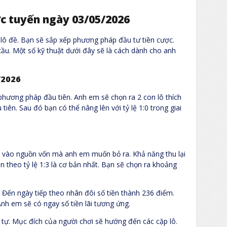
ực tuyến ngày 03/05/2026
lô đề. Bạn sẽ sắp xếp phương pháp đầu tư tiền cược.
ầu. Một số kỹ thuật dưới đây sẽ là cách dành cho anh
/2026
ương pháp đầu tiên. Anh em sẽ chọn ra 2 con lô thích
ên. Sau đó bạn có thể nâng lên với tỷ lệ 1:0 trong giai
ùy vào nguồn vốn mà anh em muốn bỏ ra. Khả năng thu lại
n theo tỷ lệ 1:3 là cơ bản nhất. Bạn sẽ chọn ra khoảng
 Đến ngày tiếp theo nhân đôi số tiền thành 236 điểm.
nh em sẽ có ngay số tiền lãi tương ứng.
 tự. Mục đích của người chơi sẽ hướng đến các cặp lô.