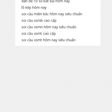
dàn đề 10 số bất bại hôm nay
lô kép hôm nay
soi cầu miền bắc hôm nay siêu chuẩn
soi cầu xsmb cao cấp
soi cầu xsmn hôm nay siêu chuẩn
soi cầu xsmt cao cấp
soi cầu xsmt hôm nay siêu chuẩn