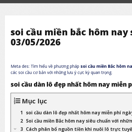
soi cầu miền bắc hôm nay 
03/05/2026
Meta des: Tìm hiểu về phương pháp
soi cầu miền Bắc hôm na
các soi cầu cơ bản với những lưu ý cực kỳ quan trọng.
soi cầu dàn lô đẹp nhất hôm nay miễn 
Mục lục
soi cầu dàn lô đẹp nhất hôm nay miễn phí ngà
Soi cầu miền Bắc hôm nay siêu chuẩn với nhữn
Cách phân bổ nguồn tiền khi nuôi lô trực tuy