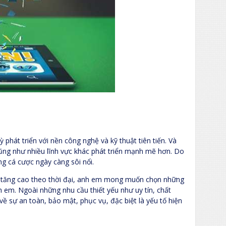
 phát triển với nền công nghệ và kỹ thuật tiên tiến. Và
cũng như nhiều lĩnh vực khác phát triển mạnh mẽ hơn. Do
g cá cược ngày càng sôi nổi.
ng tăng cao theo thời đại, anh em mong muốn chọn những
 em. Ngoài những nhu cầu thiết yếu như uy tín, chất
 sự an toàn, bảo mật, phục vụ, đặc biệt là yếu tố hiện