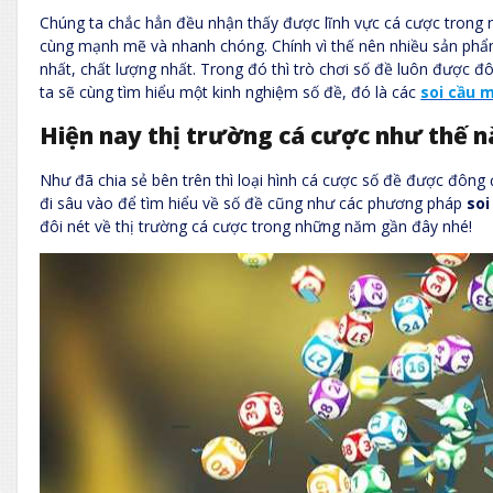
Chúng ta chắc hẳn đều nhận thấy được lĩnh vực cá cược trong
cùng mạnh mẽ và nhanh chóng. Chính vì thế nên nhiều sản ph
nhất, chất lượng nhất. Trong đó thì trò chơi số đề luôn được
ta sẽ cùng tìm hiểu một kinh nghiệm số đề, đó là các
soi cầu 
Hiện nay thị trường cá cược như thế n
Như đã chia sẻ bên trên thì loại hình cá cược số đề được đông 
đi sâu vào để tìm hiểu về số đề cũng như các phương pháp
soi
đôi nét về thị trường cá cược trong những năm gần đây nhé!