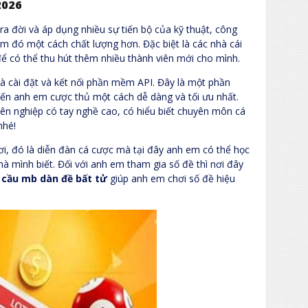
2026
ra đời và áp dụng nhiều sự tiến bộ của kỹ thuật, công
m đó một cách chất lượng hơn. Đặc biệt là các nhà cái
để có thể thu hút thêm nhiều thành viên mới cho mình.
à cài đặt và kết nối phần mềm API. Đây là một phần
đến anh em cược thủ một cách dễ dàng và tối ưu nhất.
ên nghiệp có tay nghề cao, có hiểu biết chuyên môn cá
nhé!
ơi, đó là diễn đàn cá cược mà tại đây anh em có thể học
mà mình biết. Đối với anh em tham gia số đề thì nơi đây
 cầu mb dàn đề bất tử
giúp anh em chơi số đề hiệu