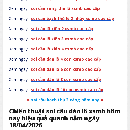
Xem ngay :
soi cầu song thủ lô xsmb cao cấp
Xem ngay :
soi cầu bạch thủ lô 2 nháy xsmb cao cấp
Xem ngay :
soi cầu lô xiên 2 xsmb cao cấp
Xem ngay :
soi cầu lô xiên 3 xsmb cao cấp
Xem ngay :
soi cầu lô xiên 4 xsmb cao cấp
Xem ngay :
soi cầu dàn lô 4 con xsmb cao cấp
Xem ngay :
soi cầu dàn lô 6 con xsmb cao cấp
Xem ngay :
soi cầu dàn lô 8 con xsmb cao cấp
Xem ngay :
soi cầu dàn lô 10 con xsmb cao cấp
»
soi cầu bạch thủ 3 càng hôm nay
«
Chiến thuật soi cầu dàn lô xsmb hôm
nay hiệu quả quanh năm ngày
18/04/2026