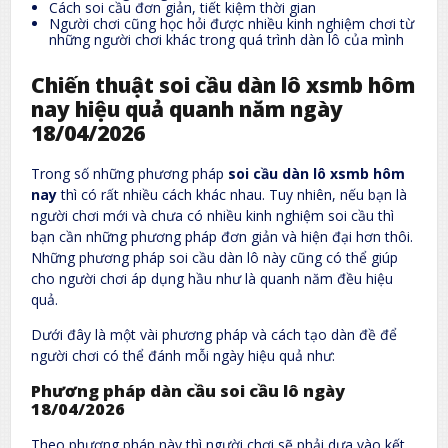
Cách soi cầu đơn giản, tiết kiệm thời gian
Người chơi cũng học hỏi được nhiều kinh nghiệm chơi từ
những người chơi khác trong quá trình dàn lô của mình
Chiến thuật soi cầu dàn lô xsmb hôm
nay hiệu quả quanh năm ngày
18/04/2026
Trong số những phương pháp
soi cầu dàn lô xsmb hôm
nay
thì có rất nhiều cách khác nhau. Tuy nhiên, nếu bạn là
người chơi mới và chưa có nhiều kinh nghiệm soi cầu thì
bạn cần những phương pháp đơn giản và hiện đại hơn thôi.
Những phương pháp soi cầu dàn lô này cũng có thể giúp
cho người chơi áp dụng hầu như là quanh năm đều hiệu
quả.
Dưới đây là một vài phương pháp và cách tạo dàn đề để
người chơi có thể đánh mỗi ngày hiệu quả như:
Phương pháp dàn cầu soi cầu lô ngày
18/04/2026
Theo phương pháp này thì người chơi sẽ phải dựa vào kết