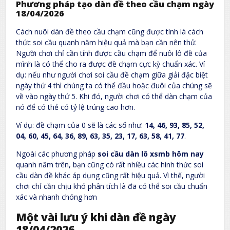
Phương pháp tạo dàn đề theo cầu chạm ngày
18/04/2026
Cách nuôi dàn đề theo cầu chạm cũng được tính là cách
thức soi cầu quanh năm hiệu quả mà bạn cần nên thử.
Người chơi chỉ cần tính được cầu chạm để nuôi lô đề của
mình là có thể cho ra được đề chạm cực kỳ chuẩn xác. Ví
dụ: nếu như người chơi soi cầu đề chạm giữa giải đặc biệt
ngày thứ 4 thì chúng ta có thể đầu hoặc đuôi của chúng sẽ
về vào ngày thứ 5. Khi đó, người chơi có thể dàn chạm của
nó để có thẻ có tỷ lệ trúng cao hơn.
Ví dụ: đề chạm của 0 sẽ là các số như:
14, 46, 93, 85, 52,
04, 60, 45, 64, 36, 89, 63, 35, 23, 17, 63, 58, 41, 77
.
Ngoài các phương pháp
soi cầu dàn lô xsmb hôm nay
quanh năm trên, bạn cũng có rất nhiều các hình thức soi
cầu dàn đề khác áp dụng cũng rất hiệu quả. Vì thế, người
chơi chỉ cần chịu khó phân tích là đã có thể soi cầu chuẩn
xác và nhanh chóng hơn
Một vài lưu ý khi dàn đề ngày
18/04/2026