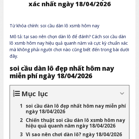
xác nhất ngày 18/04/2026
Từ khóa chính: soi cầu dàn lô xsmb hôm nay
Mô tả: tại sao nên chọn dàn lô để đánh? Cách soi cầu dàn
lô xsmb hôm nay hiệu quả quanh năm và cực kỳ chuẩn xác
mà không phải người chơi nào cũng biết đến trong bài dưới
đây.
soi cầu dàn lô đẹp nhất hôm nay
miễn phí ngày 18/04/2026
Mục lục
soi cầu dàn lô đẹp nhất hôm nay miễn phí
ngày 18/04/2026
Chiến thuật soi cầu dàn lô xsmb hôm nay
hiệu quả quanh năm ngày 18/04/2026
Vì sao nên chơi dàn lô? ngày 18/04/2026