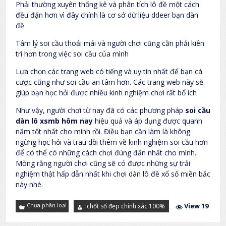
Phải thường xuyên thống kê và phân tích lô đề một cách
đều đặn hơn vì đây chính là cơ sở dữ liệu ddeer bạn dàn
đề
Tâm lý soi cầu thoải mái và người chơi cũng cần phải kiên
trì hơn trong việc soi cầu của mình
Lựa chọn các trang web có tiếng và uy tín nhất để bạn cá
cược cũng như soi cầu an tâm hơn. Các trang web này sẽ
giúp bạn học hỏi được nhiều kinh nghiệm chơi rất bổ ích
Như vậy, người chơi từ nay đã có các phương pháp
soi cầu
dàn lô xsmb hôm nay
hiệu quả và áp dụng được quanh
năm tốt nhất cho mình rồi. Điều bạn cần làm là không
ngừng học hỏi và trau dồi thêm về kinh nghiệm soi cầu hơn
để có thể có những cách chơi đúng đắn nhất cho mình.
Mòng rằng người chơi cũng sẽ có được những sự trải
nghiệm thật hấp dẫn nhất khi chơi dàn lô đề xổ số miền bắc
này nhé.
Chưa phân loại
View 19
chốt số đẹp chính xác 100%