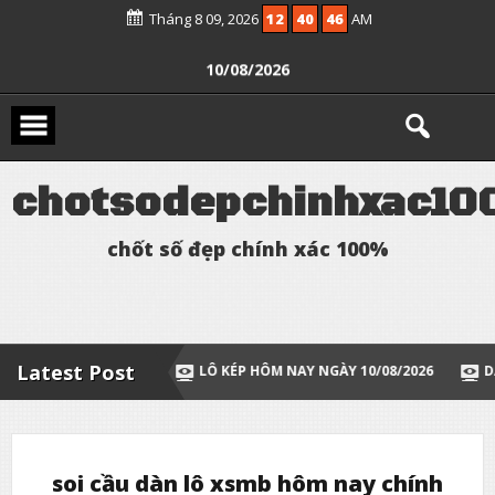
Skip
Tháng 8 09, 2026
12
40
47
AM
to
10/08/2026
content
chốt số soi cầu xsmb siêu chuẩn ngày
10/08/2026
soi cầu miền bắc hôm nay siêu chuẩn
ngày 10/08/2026
c
h
o
t
s
o
d
e
p
c
h
i
n
h
x
a
c
1
0
soi cầu xsmn cao cấp ngày 10/08/2026
c
h
ố
t
s
ố
đ
ẹ
p
c
h
í
n
h
x
á
c
1
0
0
%
Latest Post
26
LÔ KÉP HÔM NAY NGÀY 10/08/2026
DÀN ĐỀ 10 SỐ BẤT BẠI
soi cầu dàn lô xsmb hôm nay chính