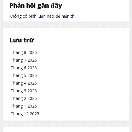
Phản hồi gần đây
Không có bình luận nào để hiển thị.
Lưu trữ
Tháng 8 2026
Tháng 7 2026
Tháng 6 2026
Tháng 5 2026
Tháng 4 2026
Tháng 3 2026
Tháng 2 2026
Tháng 1 2026
Tháng 12 2025