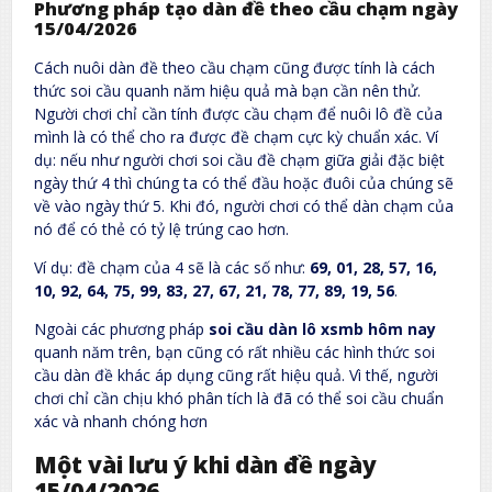
Phương pháp tạo dàn đề theo cầu chạm ngày
15/04/2026
Cách nuôi dàn đề theo cầu chạm cũng được tính là cách
thức soi cầu quanh năm hiệu quả mà bạn cần nên thử.
Người chơi chỉ cần tính được cầu chạm để nuôi lô đề của
mình là có thể cho ra được đề chạm cực kỳ chuẩn xác. Ví
dụ: nếu như người chơi soi cầu đề chạm giữa giải đặc biệt
ngày thứ 4 thì chúng ta có thể đầu hoặc đuôi của chúng sẽ
về vào ngày thứ 5. Khi đó, người chơi có thể dàn chạm của
nó để có thẻ có tỷ lệ trúng cao hơn.
Ví dụ: đề chạm của 4 sẽ là các số như:
69, 01, 28, 57, 16,
10, 92, 64, 75, 99, 83, 27, 67, 21, 78, 77, 89, 19, 56
.
Ngoài các phương pháp
soi cầu dàn lô xsmb hôm nay
quanh năm trên, bạn cũng có rất nhiều các hình thức soi
cầu dàn đề khác áp dụng cũng rất hiệu quả. Vì thế, người
chơi chỉ cần chịu khó phân tích là đã có thể soi cầu chuẩn
xác và nhanh chóng hơn
Một vài lưu ý khi dàn đề ngày
15/04/2026