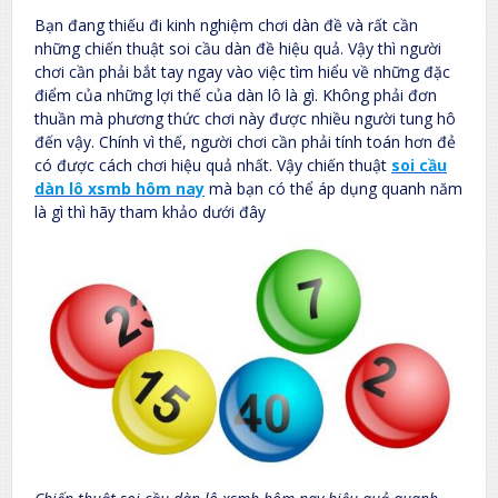
Bạn đang thiếu đi kinh nghiệm chơi dàn đề và rất cần
những chiến thuật soi cầu dàn đề hiệu quả. Vậy thì người
chơi cần phải bắt tay ngay vào việc tìm hiểu về những đặc
điểm của những lợi thế của dàn lô là gì. Không phải đơn
thuần mà phương thức chơi này được nhiều người tung hô
đến vậy. Chính vì thế, người chơi cần phải tính toán hơn đẻ
có được cách chơi hiệu quả nhất. Vậy chiến thuật
soi cầu
dàn lô xsmb hôm nay
mà bạn có thể áp dụng quanh năm
là gì thì hãy tham khảo dưới đây