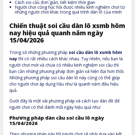
Cách soi cầu đơn giản, tiết kiệm thời gian
Người chơi cũng học hỏi được nhiều kinh nghiệm chơi từ
những người chơi khác trong quá trình dàn lô của mình
Chiến thuật soi cầu dàn lô xsmb hôm
nay hiệu quả quanh năm ngày
15/04/2026
Trong số những phương pháp
soi cầu dàn lô xsmb hôm
nay
thì có rất nhiều cách khác nhau. Tuy nhiên, nếu bạn là
người chơi mới và chưa có nhiều kinh nghiệm soi cầu thì
bạn cần những phương pháp đơn giản và hiện đại hơn thôi.
Những phương pháp soi cầu dàn lô này cũng có thể giúp
cho người chơi áp dụng hầu như là quanh năm đều hiệu
quả.
Dưới đây là một vài phương pháp và cách tạo dàn đề để
người chơi có thể đánh mỗi ngày hiệu quả như:
Phương pháp dàn cầu soi cầu lô ngày
15/04/2026
Theo phương pháp này thì người chơi sẽ phải dựa vào kết