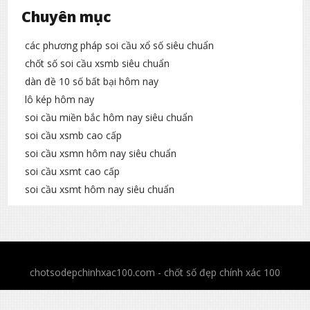
Chuyên mục
các phương pháp soi cầu xổ số siêu chuẩn
chốt số soi cầu xsmb siêu chuẩn
dàn đề 10 số bất bại hôm nay
lô kép hôm nay
soi cầu miền bắc hôm nay siêu chuẩn
soi cầu xsmb cao cấp
soi cầu xsmn hôm nay siêu chuẩn
soi cầu xsmt cao cấp
soi cầu xsmt hôm nay siêu chuẩn
chotsodepchinhxac100.com - chốt số đẹp chính xác 100