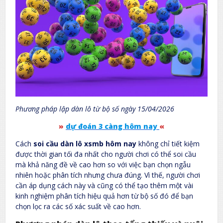
Phương pháp lập dàn lô từ bộ số ngày 15/04/2026
»
dự đoán 3 càng hôm nay
«
Cách
soi cầu dàn lô xsmb hôm nay
không chỉ tiết kiệm
được thời gian tối đa nhất cho người chơi có thể soi cầu
mà khả năng đề về cao hơn so với việc bạn chọn ngẫu
nhiên hoặc phân tích nhưng chưa đúng. Vì thế, người chơi
cần áp dụng cách này và cũng có thể tạo thêm một vài
kinh nghiệm phân tích hiệu quả hơn từ bộ số đó để bạn
chọn lọc ra các số xác suất về cao hơn.