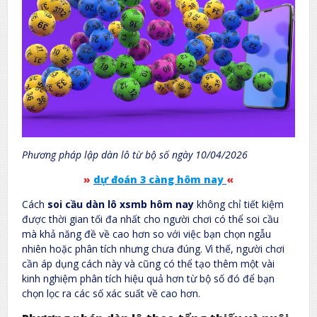
Phương pháp lập dàn lô từ bộ số ngày 10/04/2026
»
dự đoán 3 càng hôm nay
«
Cách
soi cầu dàn lô xsmb hôm nay
không chỉ tiết kiệm
được thời gian tối đa nhất cho người chơi có thể soi cầu
mà khả năng đề về cao hơn so với việc bạn chọn ngẫu
nhiên hoặc phân tích nhưng chưa đúng. Vì thế, người chơi
cần áp dụng cách này và cũng có thể tạo thêm một vài
kinh nghiệm phân tích hiệu quả hơn từ bộ số đó để bạn
chọn lọc ra các số xác suất về cao hơn.