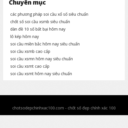
Chuyên mục
các phương pháp soi cầu xổ số siêu chuẩn
chốt số soi cầu xsmb siêu chuẩn
dàn đề 10 số bất bại hôm nay
lô kép hôm nay
soi cầu miền bắc hôm nay siêu chuẩn
soi cầu xsmb cao cấp
soi cầu xsmn hôm nay siêu chuẩn
soi cầu xsmt cao cấp
soi cầu xsmt hôm nay siêu chuẩn
chotsodepchinhxac100.com - chốt số đẹp chính xác 100