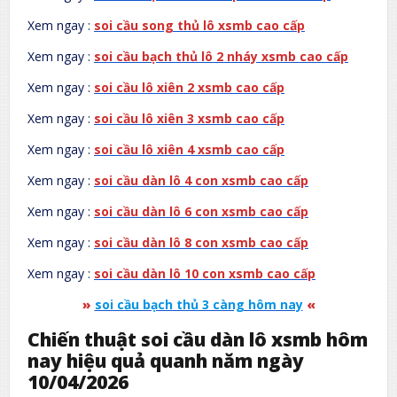
Xem ngay :
soi cầu song thủ lô xsmb cao cấp
Xem ngay :
soi cầu bạch thủ lô 2 nháy xsmb cao cấp
Xem ngay :
soi cầu lô xiên 2 xsmb cao cấp
Xem ngay :
soi cầu lô xiên 3 xsmb cao cấp
Xem ngay :
soi cầu lô xiên 4 xsmb cao cấp
Xem ngay :
soi cầu dàn lô 4 con xsmb cao cấp
Xem ngay :
soi cầu dàn lô 6 con xsmb cao cấp
Xem ngay :
soi cầu dàn lô 8 con xsmb cao cấp
Xem ngay :
soi cầu dàn lô 10 con xsmb cao cấp
»
soi cầu bạch thủ 3 càng hôm nay
«
Chiến thuật soi cầu dàn lô xsmb hôm
nay hiệu quả quanh năm ngày
10/04/2026