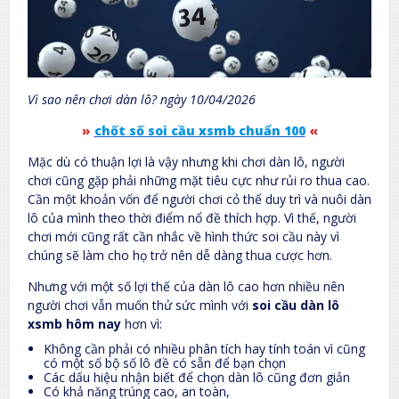
Vì sao nên chơi dàn lô? ngày 10/04/2026
»
chốt số soi cầu xsmb chuẩn 100
«
Mặc dù có thuận lợi là vậy nhưng khi chơi dàn lô, người
chơi cũng gặp phải những mặt tiêu cực như rủi ro thua cao.
Cần một khoản vốn để người chơi cỏ thể duy trì và nuôi dàn
lô của mình theo thời điểm nổ đề thích hợp. Vì thế, người
chơi mới cũng rất cần nhắc về hình thức soi cầu này vì
chúng sẽ làm cho họ trở nên dễ dàng thua cược hơn.
Nhưng với một số lợi thế của dàn lô cao hơn nhiều nên
người chơi vẫn muốn thử sức mình với
soi cầu dàn lô
xsmb hôm nay
hơn vì:
Không cần phải có nhiều phân tích hay tính toán vì cũng
có một số bộ số lô đề có sẵn để bạn chọn
Các dấu hiệu nhận biết để chọn dàn lô cũng đơn giản
Có khả năng trúng cao, an toàn,