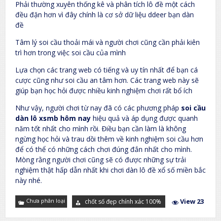
Phải thường xuyên thống kê và phân tích lô đề một cách
đều đặn hơn vì đây chính là cơ sở dữ liệu ddeer bạn dàn
đề
Tâm lý soi cầu thoải mái và người chơi cũng cần phải kiên
trì hơn trong việc soi cầu của mình
Lựa chọn các trang web có tiếng và uy tín nhất để bạn cá
cược cũng như soi cầu an tâm hơn. Các trang web này sẽ
giúp bạn học hỏi được nhiều kinh nghiệm chơi rất bổ ích
Như vậy, người chơi từ nay đã có các phương pháp
soi cầu
dàn lô xsmb hôm nay
hiệu quả và áp dụng được quanh
năm tốt nhất cho mình rồi. Điều bạn cần làm là không
ngừng học hỏi và trau dồi thêm về kinh nghiệm soi cầu hơn
để có thể có những cách chơi đúng đắn nhất cho mình.
Mòng rằng người chơi cũng sẽ có được những sự trải
nghiệm thật hấp dẫn nhất khi chơi dàn lô đề xổ số miền bắc
này nhé.
Chưa phân loại
View 23
chốt số đẹp chính xác 100%