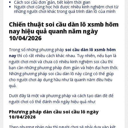
Cách soi cầu đơn giản, tiết kiệm thời gian
Người chơi cũng học hỏi được nhiều kinh nghiệm chơi từ
những người chơi khác trong quá trình dàn lô của mình
Chiến thuật soi cầu dàn lô xsmb hôm
nay hiệu quả quanh năm ngày
10/04/2026
Trong số những phương pháp
soi cầu dàn lô xsmb hôm
nay
thì có rất nhiều cách khác nhau. Tuy nhiên, nếu bạn là
người chơi mới và chưa có nhiều kinh nghiệm soi cầu thì
bạn cần những phương pháp đơn giản và hiện đại hơn thôi.
Những phương pháp soi cầu dàn lô này cũng có thể giúp
cho người chơi áp dụng hầu như là quanh năm đều hiệu
quả.
Dưới đây là một vài phương pháp và cách tạo dàn đề để
người chơi có thể đánh mỗi ngày hiệu quả như:
Phương pháp dàn cầu soi cầu lô ngày
10/04/2026
Theo phương pháp này thì người chơi sẽ phải dựa vào kết