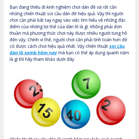
Bạn đang thiếu đi kinh nghiệm chơi dàn đề và rất cần
những chiến thuật soi cầu dàn đề hiệu quả. Vậy thì người
chơi cần phải bắt tay ngay vào việc tìm hiểu về những đặc
điểm của những lợi thế của dàn lô là gì. Không phải đơn
thuần mà phương thức chơi này được nhiều người tung hô
đến vậy. Chính vì thế, người chơi cần phải tính toán hơn đẻ
có được cách chơi hiệu quả nhất. Vậy chiến thuật
soi cầu
dàn lô xsmb hôm nay
mà bạn có thể áp dụng quanh năm
là gì thì hãy tham khảo dưới đây