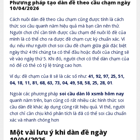
Phương pháp tạo dàn đề theo cầu chạm ngày
10/04/2026
Cách nuôi dàn đề theo cầu chạm cũng được tính là cách
thức soi cầu quanh năm hiệu quả mà bạn cần nên thử.
Người chơi chỉ cần tính được cầu chạm để nuôi lô đề của
mình là có thể cho ra được đề chạm cực kỳ chuẩn xác. Ví
dụ: nếu như người chơi soi cầu đề chạm giữa giải đặc biệt
ngày thứ 4 thì chúng ta có thể đầu hoặc đuôi của chúng sẽ
về vào ngày thứ 5. Khi đó, người chơi có thể dàn chạm của
nó để có thẻ có tỷ lệ trúng cao hơn.
Ví dụ: đề chạm của 8 sẽ là các số như:
41, 92, 97, 25, 51,
04, 18, 11, 81, 68, 63, 73, 04, 49, 58, 58, 25, 28, 01
.
Ngoài các phương pháp
soi cầu dàn lô xsmb hôm nay
quanh năm trên, bạn cũng có rất nhiều các hình thức soi
cầu dàn đề khác áp dụng cũng rất hiệu quả. Vì thế, người
chơi chỉ cần chịu khó phân tích là đã có thể soi cầu chuẩn
xác và nhanh chóng hơn
Một vài lưu ý khi dàn đề ngày
10/04/2026