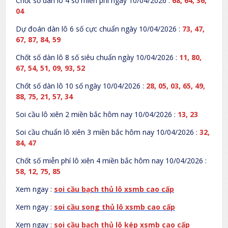
Chốt số dàn lô 4 số miễn phí ngày 10/04/2026 :
68, 64, 36,
04
Dự đoán dàn lô 6 số cực chuẩn ngày 10/04/2026 :
73, 47,
67, 87, 84, 59
Chốt số dàn lô 8 số siêu chuẩn ngày 10/04/2026 :
11, 80,
67, 54, 51, 09, 93, 52
Chốt số dàn lô 10 số ngày 10/04/2026 :
28, 05, 03, 65, 49,
88, 75, 21, 57, 34
Soi cầu lô xiên 2 miền bắc hôm nay 10/04/2026 :
13, 23
Soi cầu chuẩn lô xiên 3 miền bắc hôm nay 10/04/2026 :
32,
84, 47
Chốt số miễn phí lô xiên 4 miền bắc hôm nay 10/04/2026 :
58, 12, 75, 85
Xem ngay :
soi cầu bạch thủ lô xsmb cao cấp
Xem ngay :
soi cầu song thủ lô xsmb cao cấp
Xem ngay :
soi cầu bạch thủ lô kép xsmb cao cấp