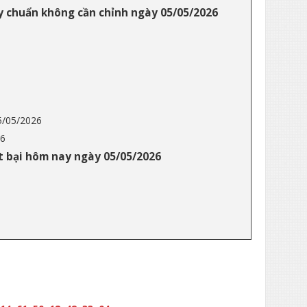
ay chuẩn không cần chỉnh ngày 05/05/2026
5/05/2026
26
t bại hôm nay ngày 05/05/2026