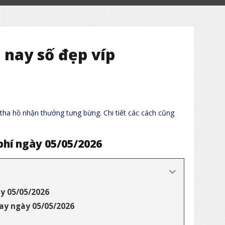
 nay số đẹp víp
 tha hồ nhận thưởng tưng bừng. Chi tiết các cách cũng
phí ngày 05/05/2026
ày 05/05/2026
nay ngày 05/05/2026