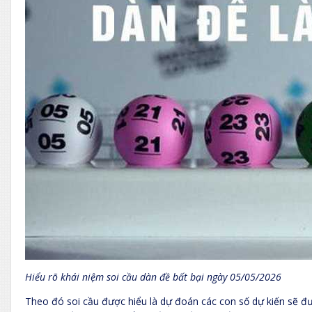
Hiểu rõ khái niệm soi cầu dàn đề bất bại ngày 05/05/2026
Theo đó soi cầu được hiểu là dự đoán các con số dự kiến sẽ đượ