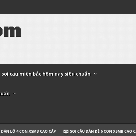
o
m
soi cầu miền bắc hôm nay siêu chuẩn
huẩn
AO CẤP
SOI CẦU DÀN ĐỀ 6 CON XSMB CAO CẤP
SOI CẦU DÀN 