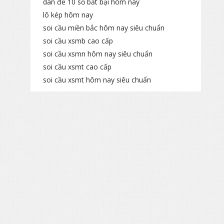
dàn đề 10 số bất bại hôm nay
lô kép hôm nay
soi cầu miền bắc hôm nay siêu chuẩn
soi cầu xsmb cao cấp
soi cầu xsmn hôm nay siêu chuẩn
soi cầu xsmt cao cấp
soi cầu xsmt hôm nay siêu chuẩn