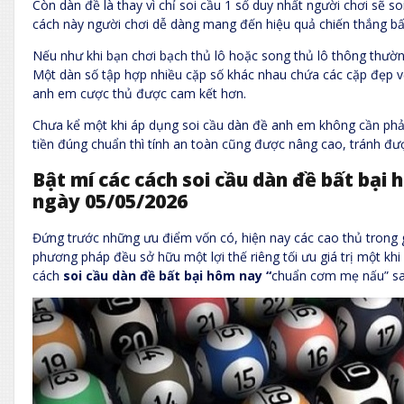
Còn dàn đề là thay vì chỉ soi cầu 1 số duy nhất người chơi sẽ so
cách này người chơi dễ dàng mang đến hiệu quả chiến thắng bất
Nếu như khi bạn chơi bạch thủ lô hoặc song thủ lô thông thườn
Một dàn số tập hợp nhiều cặp số khác nhau chứa các cặp đẹp vớ
anh em cược thủ được cam kết hơn.
Chưa kể một khi áp dụng soi cầu dàn đề anh em không cần phải
tiền đúng chuẩn thì tính an toàn cũng được nâng cao, tránh được
Bật mí các cách soi cầu dàn đề bất bại
ngày 05/05/2026
Đứng trước những ưu điểm vốn có, hiện nay các cao thủ trong gi
phương pháp đều sở hữu một lợi thế riêng tối ưu giá trị một kh
cách
soi cầu dàn đề bất bại hôm nay “
chuẩn cơm mẹ nấu” sa