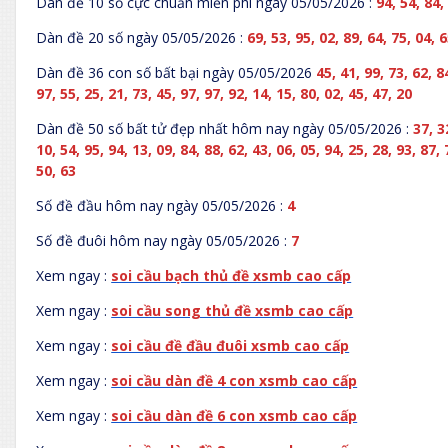
Dàn đề 10 số cực chuẩn miễn phí ngày 05/05/2026 :
94, 54, 84,
Dàn đề 20 số ngày 05/05/2026 :
69, 53, 95, 02, 89, 64, 75, 04, 6
Dàn đề 36 con số bất bại ngày 05/05/2026
45, 41, 99, 73, 62, 8
97, 55, 25, 21, 73, 45, 97, 97, 92, 14, 15, 80, 02, 45, 47, 20
Dàn đề 50 số bất tử đẹp nhất hôm nay ngày 05/05/2026 :
37, 3
10, 54, 95, 94, 13, 09, 84, 88, 62, 43, 06, 05, 94, 25, 28, 93, 87, 
50, 63
Số đề đầu hôm nay ngày 05/05/2026 :
4
Số đề đuôi hôm nay ngày 05/05/2026 :
7
Xem ngay :
soi cầu bạch thủ đề xsmb cao cấp
Xem ngay :
soi cầu song thủ đề xsmb cao cấp
Xem ngay :
soi cầu đề đầu đuôi xsmb cao cấp
Xem ngay :
soi cầu dàn đề 4 con xsmb cao cấp
Xem ngay :
soi cầu dàn đề 6 con xsmb cao cấp