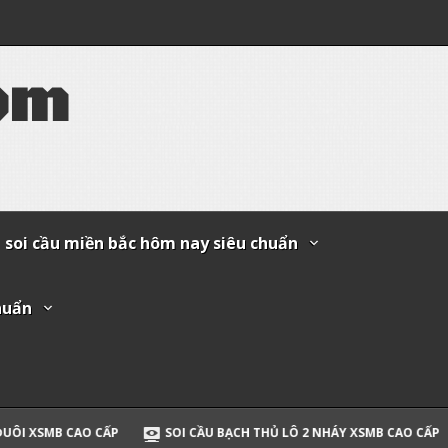
o
m
soi cầu miền bắc hôm nay siêu chuẩn
huẩn
SOI CẦU BẠCH THỦ LÔ 2 NHÁY XSMB CAO CẤP
SOI CẦU DÀN ĐỀ 