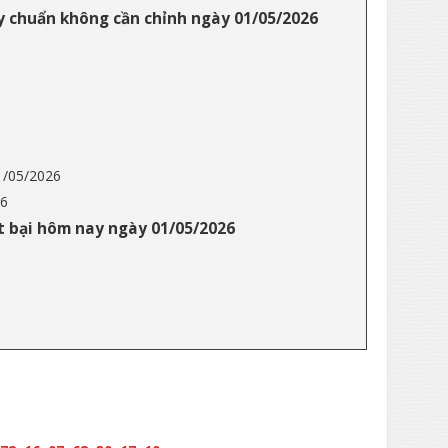
ay chuẩn không cần chỉnh ngày 01/05/2026
1/05/2026
26
t bại hôm nay ngày 01/05/2026