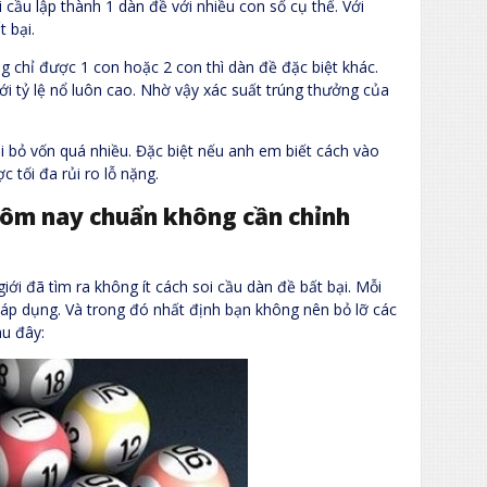
i cầu lập thành 1 dàn đề với nhiều con số cụ thể. Với
 bại.
g chỉ được 1 con hoặc 2 con thì dàn đề đặc biệt khác.
i tỷ lệ nổ luôn cao. Nhờ vậy xác suất trúng thưởng của
 bỏ vốn quá nhiều. Đặc biệt nếu anh em biết cách vào
 tối đa rủi ro lỗ nặng.
 hôm nay chuẩn không cần chỉnh
ới đã tìm ra không ít cách soi cầu dàn đề bất bại. Mỗi
i áp dụng. Và trong đó nhất định bạn không nên bỏ lỡ các
u đây: