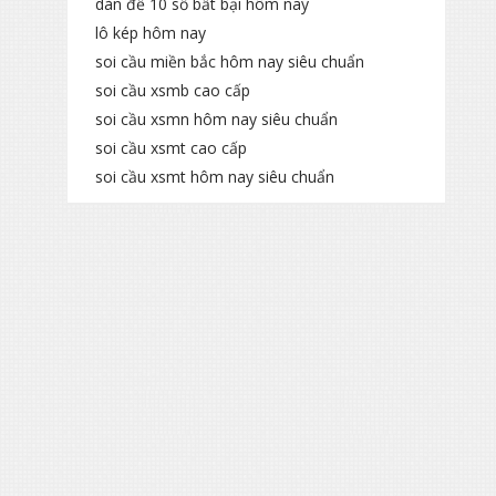
dàn đề 10 số bất bại hôm nay
lô kép hôm nay
soi cầu miền bắc hôm nay siêu chuẩn
soi cầu xsmb cao cấp
soi cầu xsmn hôm nay siêu chuẩn
soi cầu xsmt cao cấp
soi cầu xsmt hôm nay siêu chuẩn