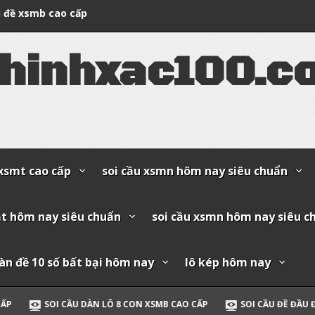
6 con xsmb cao cấp
ủ đề xsmb cao cấp
 con xsmb cao cấp
h
i
n
h
x
a
c
1
0
0
.
c
 lô xsmb cao cấp
 xsmt cao cấp
soi cầu xsmn hôm nay siêu chuẩn
mt hôm nay siêu chuẩn
soi cầu xsmn hôm nay siêu c
àn đề 10 số bất bại hôm nay
lô kép hôm nay
LÔ 8 CON XSMB CAO CẤP
SOI CẦU ĐỀ ĐẦU ĐUÔI XSMB CAO CẤP