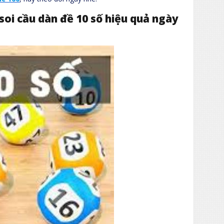
oi cầu dàn đề 10 số hiệu quả ngày