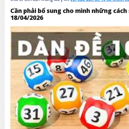
Cần phải bổ sung cho mình những cách s
18/04/2026