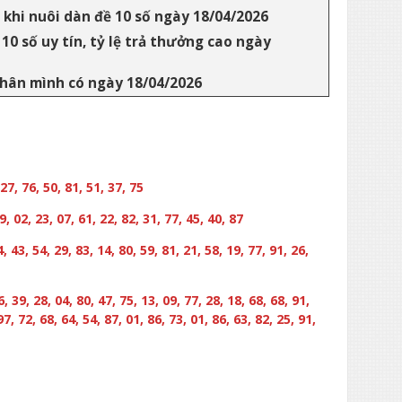
 khi nuôi dàn đề 10 số ngày 18/04/2026
0 số uy tín, tỷ lệ trả thưởng cao ngày
thân mình có ngày 18/04/2026
 27, 76, 50, 81, 51, 37, 75
9, 02, 23, 07, 61, 22, 82, 31, 77, 45, 40, 87
4, 43, 54, 29, 83, 14, 80, 59, 81, 21, 58, 19, 77, 91, 26,
6, 39, 28, 04, 80, 47, 75, 13, 09, 77, 28, 18, 68, 68, 91,
97, 72, 68, 64, 54, 87, 01, 86, 73, 01, 86, 63, 82, 25, 91,