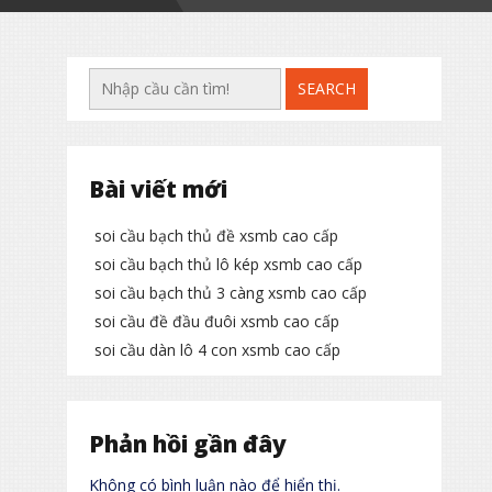
SEARCH
Bài viết mới
soi cầu bạch thủ đề xsmb cao cấp
soi cầu bạch thủ lô kép xsmb cao cấp
soi cầu bạch thủ 3 càng xsmb cao cấp
soi cầu đề đầu đuôi xsmb cao cấp
soi cầu dàn lô 4 con xsmb cao cấp
Phản hồi gần đây
Không có bình luận nào để hiển thị.