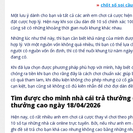
»
chốt số soi cầu
Một lưu ý dành cho bạn và tất cả các anh em chơi cá cược hiện 
đặt cược hợp lý. Hiện nay khi soi cầu dàn đề 10 số chính xác 100
cũng sẽ có những khoảng thời gian nuôi khung khác nhau.
Những lúc như thế này, thì bạn cần biết khả năng của mình đượ
hợp lý. Với một nguồn vốn không quá nhiều, thì bạn có thể lựa 
người có nguồn vốn ổn định, thì có thể nuôi khung từ năm ngày
đang có.
Khi đã lựa chọn được phương pháp phù hợp với mình, hãy biết đ
chóng ra tiền khi bạn cho rằng đây là cách chơi chuẩn xác gi
có quá tham lam, khi điều kiện không cho phép nhưng cứ cố gắn
cạn kiệt, bạn cũng sẽ không có đủ kiên nhẫn để chờ đợi dàn đề
Tìm được cho mình nhà cái trả thưởng dà
thưởng cao ngày 18/04/2026
Hiện nay, có rất nhiều anh em chơi cá cược thay vì chơi theo p
10 số tại những nhà cái online trực tuyến. Bởi, nếu như anh em 
ghi đề sẽ trả cho bạn khá cao nhưng không cao bằng những nhà 