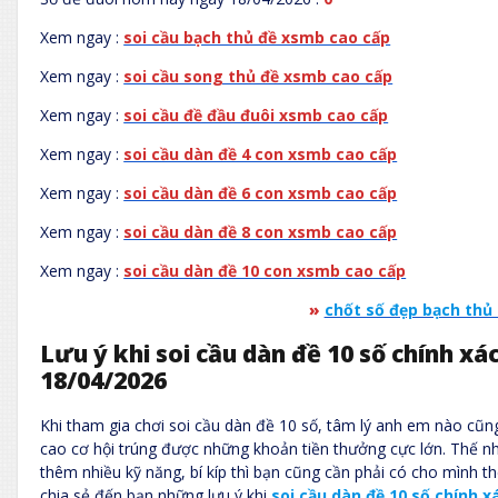
Xem ngay :
soi cầu bạch thủ đề xsmb cao cấp
Xem ngay :
soi cầu song thủ đề xsmb cao cấp
Xem ngay :
soi cầu đề đầu đuôi xsmb cao cấp
Xem ngay :
soi cầu dàn đề 4 con xsmb cao cấp
Xem ngay :
soi cầu dàn đề 6 con xsmb cao cấp
Xem ngay :
soi cầu dàn đề 8 con xsmb cao cấp
Xem ngay :
soi cầu dàn đề 10 con xsmb cao cấp
»
chốt số đẹp bạch thủ 
Lưu ý khi soi cầu dàn đề 10 số chính x
18/04/2026
Khi tham gia chơi soi cầu dàn đề 10 số, tâm lý anh em nào c
cao cơ hội trúng được những khoản tiền thưởng cực lớn. Thế nh
thêm nhiều kỹ năng, bí kíp thì bạn cũng cần phải có cho mình th
chia sẻ đến bạn những lưu ý khi
soi cầu dàn đề 10 số chính x