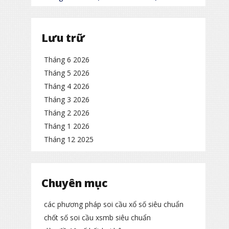
Lưu trữ
Tháng 6 2026
Tháng 5 2026
Tháng 4 2026
Tháng 3 2026
Tháng 2 2026
Tháng 1 2026
Tháng 12 2025
Chuyên mục
các phương pháp soi cầu xổ số siêu chuẩn
chốt số soi cầu xsmb siêu chuẩn