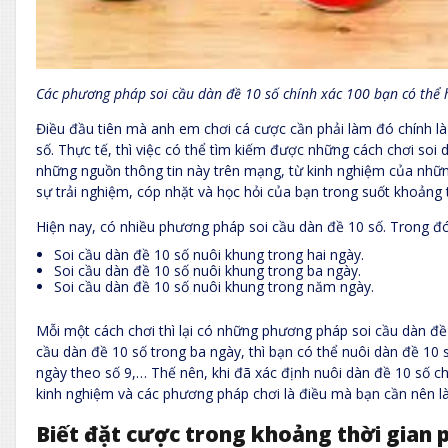
Các phương pháp soi cầu dàn đề 10 số chính xác 100 bạn có thể 
Điều đầu tiên mà anh em chơi cá cược cần phải làm đó chính l
số. Thực tế, thì việc có thể tìm kiếm được những cách chơi so
những nguồn thông tin này trên mạng, từ kinh nghiệm của những
sự trải nghiệm, cóp nhặt và học hỏi của bạn trong suốt khoảng 
Hiện nay, có nhiều phương pháp soi cầu dàn đề 10 số. Trong đó
Soi cầu dàn đề 10 số nuôi khung trong hai ngày.
Soi cầu dàn đề 10 số nuôi khung trong ba ngày.
Soi cầu dàn đề 10 số nuôi khung trong năm ngày.
Mỗi một cách chơi thì lại có những phương pháp soi cầu dàn đề 
cầu dàn đề 10 số trong ba ngày, thì bạn có thể nuôi dàn đề 10
ngày theo số 9,… Thế nên, khi đã xác định nuôi dàn đề 10 số chín
kinh nghiệm và các phương pháp chơi là điều mà bạn cần nên l
Biết đặt cược trong khoảng thời gian p