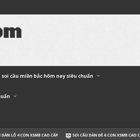
o
m
soi cầu miền bắc hôm nay siêu chuẩn
huẩn
 CẤP
SOI CẦU DÀN ĐỀ 6 CON XSMB CAO CẤP
SOI CẦU DÀN ĐỀ