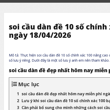
soi cầu dàn đề 10 số chính 
ngày 18/04/2026
Mô tả: Thực hiện soi cầu dàn đề 10 số chính xác 100 nâng cao 
số lưu ý riêng. Dưới đây là một số lưu ý anh em nên tham khảo.
soi cầu dàn đề đẹp nhất hôm nay miễn 
Mục lục
soi cầu dàn đề đẹp nhất hôm nay miễn phí ng
Lưu ý khi soi cầu dàn đề 10 số chính xác 100
Cần phải bổ sung cho mình những cách soi cầu