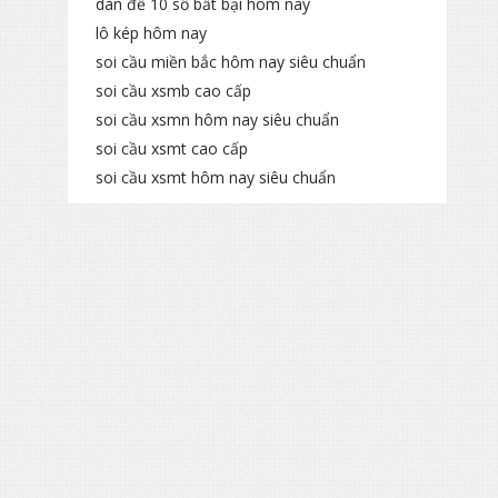
dàn đề 10 số bất bại hôm nay
lô kép hôm nay
soi cầu miền bắc hôm nay siêu chuẩn
soi cầu xsmb cao cấp
soi cầu xsmn hôm nay siêu chuẩn
soi cầu xsmt cao cấp
soi cầu xsmt hôm nay siêu chuẩn