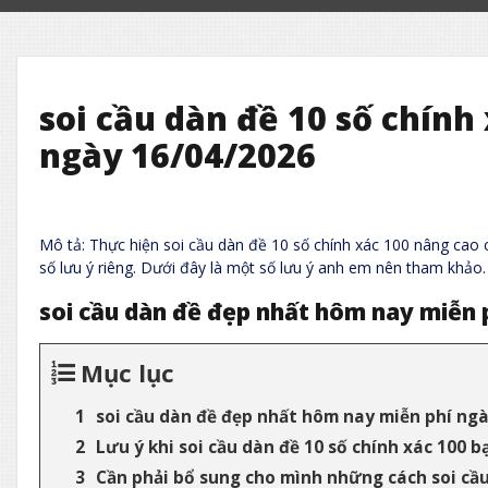
soi cầu dàn đề 10 số chính 
ngày 16/04/2026
Mô tả: Thực hiện soi cầu dàn đề 10 số chính xác 100 nâng cao 
số lưu ý riêng. Dưới đây là một số lưu ý anh em nên tham khảo.
soi cầu dàn đề đẹp nhất hôm nay miễn 
Mục lục
soi cầu dàn đề đẹp nhất hôm nay miễn phí ng
Lưu ý khi soi cầu dàn đề 10 số chính xác 100
Cần phải bổ sung cho mình những cách soi cầu