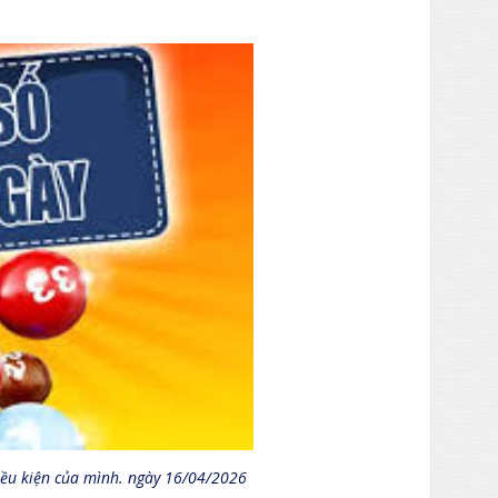
iều kiện của mình. ngày 16/04/2026