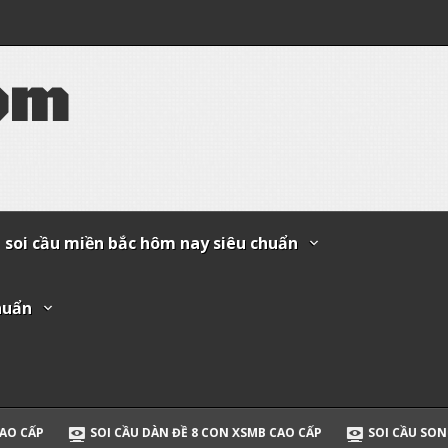
o
m
soi cầu miền bắc hôm nay siêu chuẩn
huẩn
 ĐỀ 8 CON XSMB CAO CẤP
SOI CẦU SONG THỦ LÔ KÉP XSMB CAO C