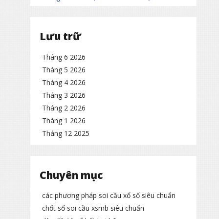
Lưu trữ
Tháng 6 2026
Tháng 5 2026
Tháng 4 2026
Tháng 3 2026
Tháng 2 2026
Tháng 1 2026
Tháng 12 2025
Chuyên mục
các phương pháp soi cầu xổ số siêu chuẩn
chốt số soi cầu xsmb siêu chuẩn