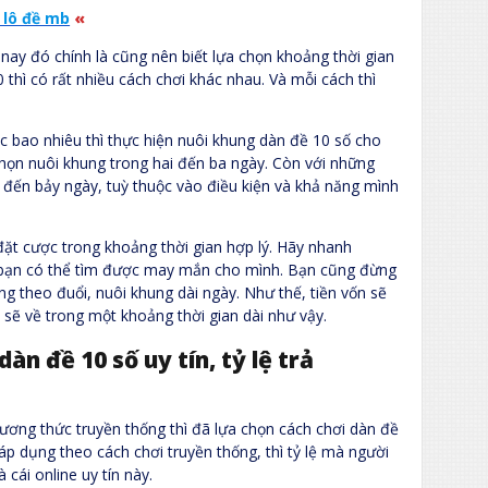
 lô đề mb
«
nay đó chính là cũng nên biết lựa chọn khoảng thời gian
 thì có rất nhiều cách chơi khác nhau. Và mỗi cách thì
c bao nhiêu thì thực hiện nuôi khung dàn đề 10 số cho
chọn nuôi khung trong hai đến ba ngày. Còn với những
 đến bảy ngày, tuỳ thuộc vào điều kiện và khả năng mình
ặt cược trong khoảng thời gian hợp lý. Hãy nhanh
úp bạn có thể tìm được may mắn cho mình. Bạn cũng đừng
g theo đuổi, nuôi khung dài ngày. Như thế, tiền vốn sẽ
 sẽ về trong một khoảng thời gian dài như vậy.
n đề 10 số uy tín, tỷ lệ trả
hương thức truyền thống thì đã lựa chọn cách chơi dàn đề
áp dụng theo cách chơi truyền thống, thì tỷ lệ mà người
cái online uy tín này.