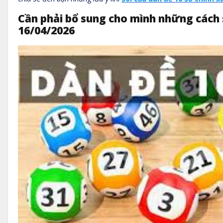
Cần phải bổ sung cho mình những cách s
16/04/2026