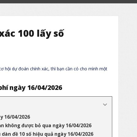
xác 100 lấy số
cơ hội dự đoán chính xác, thì bạn cần có cho mình một
phí ngày 16/04/2026
ày 16/04/2026
 bạn không được bỏ qua ngày 16/04/2026
 dàn đề 10 số hiệu quả ngày 16/04/2026