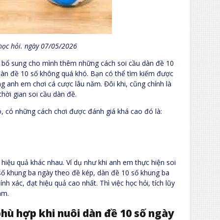
học hỏi. ngày 07/05/2026
à bổ sung cho mình thêm những cách soi cầu dàn đề 10
i dàn đề 10 số không quá khó. Bạn có thể tìm kiếm được
 anh em chơi cá cược lâu năm. Đôi khi, cũng chính là
thời gian soi cầu dàn đề.
, có những cách chơi được đánh giá khá cao đó là:
hiệu quả khác nhau. Ví dụ như khi anh em thực hiện soi
 số khung ba ngày theo đề kép, dàn đề 10 số khung ba
h xác, đạt hiệu quả cao nhất. Thì việc học hỏi, tích lũy
àm.
hù hợp khi nuôi dàn đề 10 số ngày