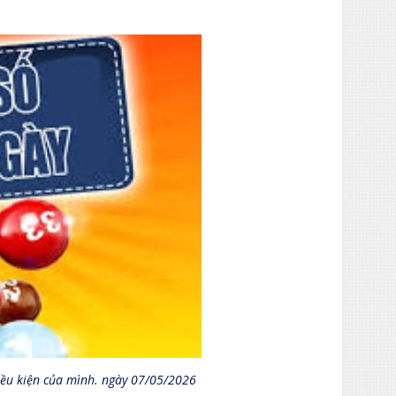
iều kiện của mình. ngày 07/05/2026