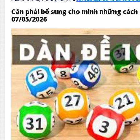
Cần phải bổ sung cho mình những cách s
07/05/2026