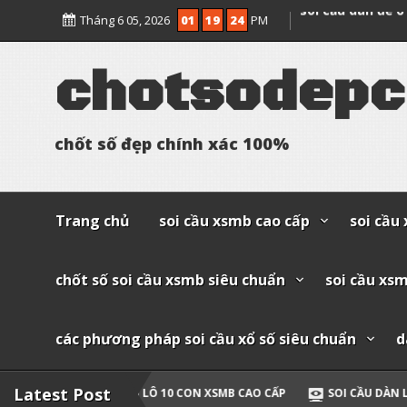
cấp
Skip
Tháng 6 05, 2026
01
19
26
PM
to
soi cầu dàn đề 
content
soi cầu song th
c
h
o
t
s
o
d
e
p
c
soi cầu dàn lô 4
soi cầu bạch thủ
c
h
ố
t
s
ố
đ
ẹ
p
c
h
í
n
h
x
á
c
1
0
0
%
Trang chủ
soi cầu xsmb cao cấp
soi cầu
chốt số soi cầu xsmb siêu chuẩn
soi cầu xs
các phương pháp soi cầu xổ số siêu chuẩn
d
Latest Post
LÔ 10 CON XSMB CAO CẤP
SOI CẦU DÀN LÔ 8 CON XSMB CAO CẤP