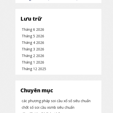
Lưu trữ
Tháng 6 2026
Tháng 5 2026
Tháng 4 2026
Tháng 3 2026
Tháng 2 2026
Tháng 1 2026
Tháng 12 2025
Chuyên mục
các phương pháp soi cầu xổ số siêu chuẩn
chốt số soi cầu xsmb siêu chuẩn