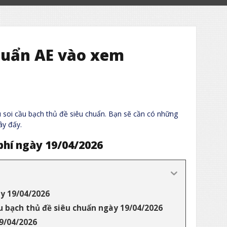
chuẩn AE vào xem
u soi cầu bạch thủ đề siêu chuẩn. Bạn sẽ cần có những
ây đấy.
phí ngày 19/04/2026
ày 19/04/2026
u bạch thủ đề siêu chuẩn ngày 19/04/2026
19/04/2026