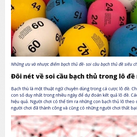
Những ưu và nhược điểm bạch thủ đề- soi cầu bạch thủ đề siêu 
Đôi nét về soi cầu bạch thủ trong lô đ
Bạch thù là một thuật ngữ chuyên dùng trong cá cược lô đề. 
con số duy nhất trong nhiều ngày để dự đoán kết quả lô đề. C
hiệu quả. Người chơi có thể tìm ra những con bạch thủ lô theo
người chơi đã thành công và cũng có những người chơi thất bại