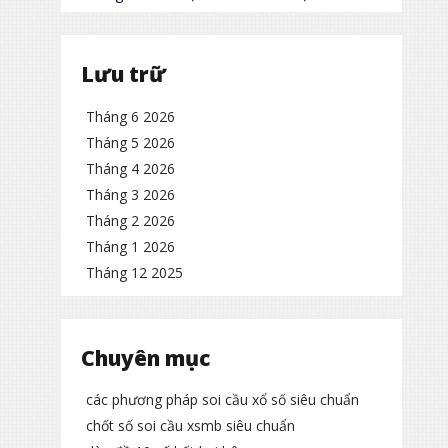
Lưu trữ
Tháng 6 2026
Tháng 5 2026
Tháng 4 2026
Tháng 3 2026
Tháng 2 2026
Tháng 1 2026
Tháng 12 2025
Chuyên mục
các phương pháp soi cầu xổ số siêu chuẩn
chốt số soi cầu xsmb siêu chuẩn