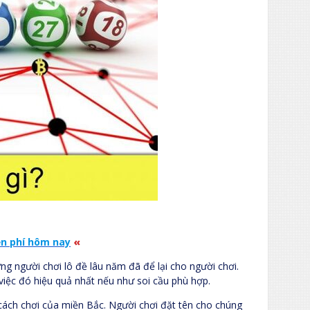
ễn phí hôm nay
«
ng người chơi lô đề lâu năm đã để lại cho người chơi.
 việc đó hiệu quả nhất nếu như soi cầu phù hợp.
 cách chơi của miền Bắc. Người chơi đặt tên cho chúng