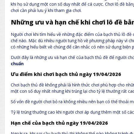
khi họ sử dụng một con số duy nhất để cá cược. Chơi lô đề bằn
chơi cần phải lưu ý khi tham gia chơi.
Những ưu và hạn chế khi chơi lô đề bằ
Người chơi khi tìm hiểu về những đặc điểm của bạch thủ lô đề c
chế nào. Mặc dù nhiều người tung hồ về phương pháp này vì chú
có những hiểu biết về chúng để cân nhắc có nên sử dụng biện 
Dưới đây là những ưu và hạn chế của bạch thủ đề để người chơ
chuẩn
Ưu điểm khi chơi bạch thủ ngày 19/04/2026
Chơi bạch thủ đề không phải là hình thức chơi phù hợp cho nhữn
một con số duy nhất nhưng khi trúng lại cho tỷ lệ thưởng rất c
Số vốn đề người chơi bỏ ra không nhiều nên bạn có thể thoải m
Tỷ lệ trúng thưởng cao khi người chơi áp dụng thêm một số cá
Hạn chế của bạch thủ ngày 19/04/2026
Ngoài ra, khi soi cầu bạch thủ thì không thể nào không tránh đư