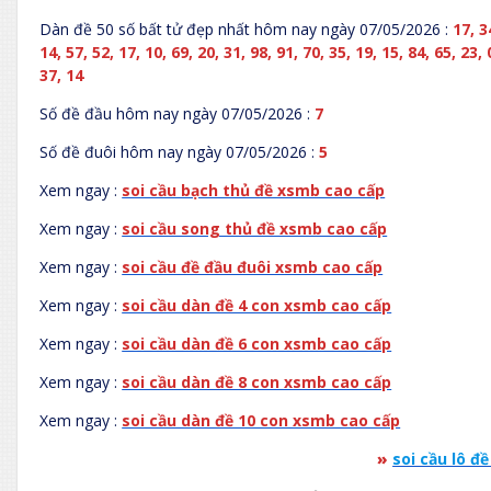
Dàn đề 50 số bất tử đẹp nhất hôm nay ngày 07/05/2026 :
17, 3
14, 57, 52, 17, 10, 69, 20, 31, 98, 91, 70, 35, 19, 15, 84, 65, 23, 
37, 14
Số đề đầu hôm nay ngày 07/05/2026 :
7
Số đề đuôi hôm nay ngày 07/05/2026 :
5
Xem ngay :
soi cầu bạch thủ đề xsmb cao cấp
Xem ngay :
soi cầu song thủ đề xsmb cao cấp
Xem ngay :
soi cầu đề đầu đuôi xsmb cao cấp
Xem ngay :
soi cầu dàn đề 4 con xsmb cao cấp
Xem ngay :
soi cầu dàn đề 6 con xsmb cao cấp
Xem ngay :
soi cầu dàn đề 8 con xsmb cao cấp
Xem ngay :
soi cầu dàn đề 10 con xsmb cao cấp
»
soi cầu lô đ