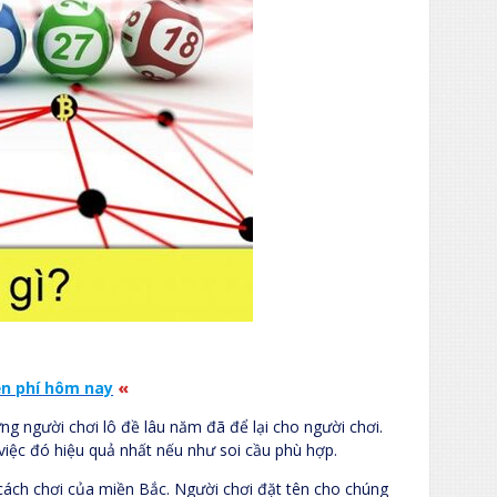
ễn phí hôm nay
«
ng người chơi lô đề lâu năm đã để lại cho người chơi.
 việc đó hiệu quả nhất nếu như soi cầu phù hợp.
 cách chơi của miền Bắc. Người chơi đặt tên cho chúng