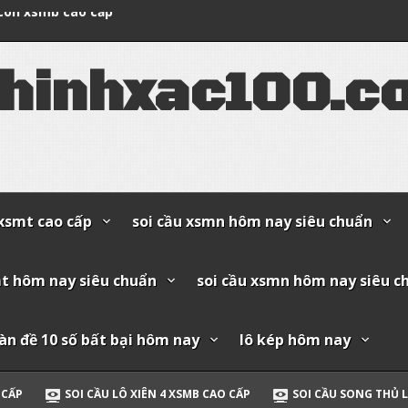
6 con xsmb cao cấp
 con xsmb cao cấp
 con xsmb cao cấp
h
i
n
h
x
a
c
1
0
0
.
c
ủ 3 càng xsmb cao cấp
 xsmt cao cấp
soi cầu xsmn hôm nay siêu chuẩn
mt hôm nay siêu chuẩn
soi cầu xsmn hôm nay siêu c
àn đề 10 số bất bại hôm nay
lô kép hôm nay
XIÊN 4 XSMB CAO CẤP
SOI CẦU SONG THỦ LÔ XSMB CAO CẤP