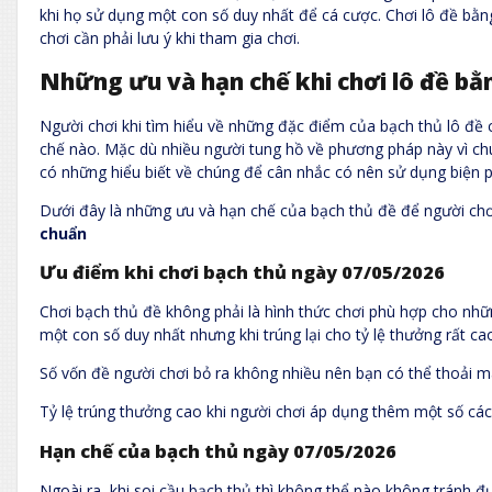
khi họ sử dụng một con số duy nhất để cá cược. Chơi lô đề bằn
chơi cần phải lưu ý khi tham gia chơi.
Những ưu và hạn chế khi chơi lô đề bằ
Người chơi khi tìm hiểu về những đặc điểm của bạch thủ lô đề c
chế nào. Mặc dù nhiều người tung hồ về phương pháp này vì chú
có những hiểu biết về chúng để cân nhắc có nên sử dụng biện 
Dưới đây là những ưu và hạn chế của bạch thủ đề để người chơ
chuẩn
Ưu điểm khi chơi bạch thủ ngày 07/05/2026
Chơi bạch thủ đề không phải là hình thức chơi phù hợp cho nhữn
một con số duy nhất nhưng khi trúng lại cho tỷ lệ thưởng rất c
Số vốn đề người chơi bỏ ra không nhiều nên bạn có thể thoải m
Tỷ lệ trúng thưởng cao khi người chơi áp dụng thêm một số cá
Hạn chế của bạch thủ ngày 07/05/2026
Ngoài ra, khi soi cầu bạch thủ thì không thể nào không tránh đư