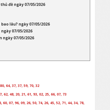
 thủ đề ngày 07/05/2026
à bao lâu? ngày 07/05/2026
? ngày 07/05/2026
ẩn ngày 07/05/2026
 80, 64, 37, 37, 59, 70, 32
7, 62, 48, 20, 21, 61, 93, 02, 25, 66, 07, 73
8, 60, 07, 96, 09, 26, 50, 74, 26, 45, 52, 71, 44, 34, 78,