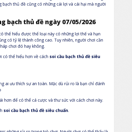
g bạch thủ đề cũng có những cái lợi và cái hại mà người
ng bạch thủ đề ngày 07/05/2026
ó thể hiểu được thể loại này có những lợi thế và hạn
ng có tỷ lệ thành công cao. Tuy nhiên, người chơi cần
pháp chơi đó hay không.
i có thể hiểu hơn về cách
soi cầu bạch thủ đề siêu
g ai ưu thích sự an toàn. Mặc dù rủi ro là bạn chỉ đánh
ao
ái hơn để có thể cá cược và thư sức với cách chơi này.
ch
soi cầu bạch thủ đề siêu chuẩn
.
ợc những rủi ro trong trò chơi. Người chơi có thể thấy là