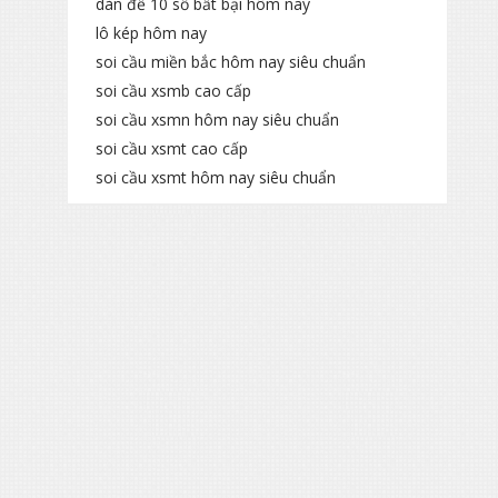
dàn đề 10 số bất bại hôm nay
lô kép hôm nay
soi cầu miền bắc hôm nay siêu chuẩn
soi cầu xsmb cao cấp
soi cầu xsmn hôm nay siêu chuẩn
soi cầu xsmt cao cấp
soi cầu xsmt hôm nay siêu chuẩn