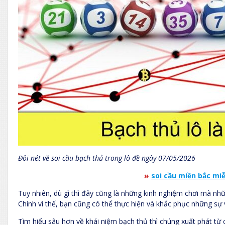
Đôi nét về soi cầu bạch thủ trong lô đề ngày 07/05/2026
»
soi cầu miền bắc mi
Tuy nhiên, dù gì thì đây cũng là những kinh nghiệm chơi mà nhữ
Chính vì thế, bạn cũng có thể thực hiện và khắc phục những sự
Tìm hiểu sâu hơn về khái niệm bạch thủ thì chúng xuất phát từ