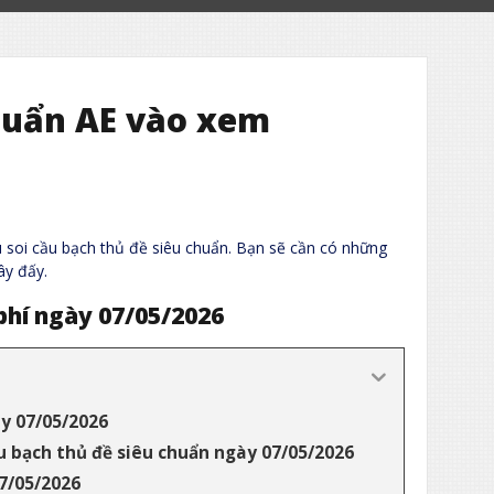
chuẩn AE vào xem
u soi cầu bạch thủ đề siêu chuẩn. Bạn sẽ cần có những
ây đấy.
phí ngày 07/05/2026
ày 07/05/2026
u bạch thủ đề siêu chuẩn ngày 07/05/2026
07/05/2026