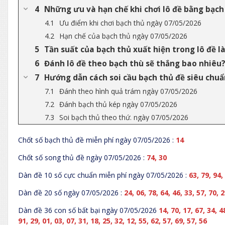
Những ưu và hạn chế khi chơi lô đề bằng bạch
Ưu điểm khi chơi bạch thủ ngày 07/05/2026
Hạn chế của bạch thủ ngày 07/05/2026
Tần suất của bạch thủ xuất hiện trong lô đề l
Đánh lô đề theo bạch thù sẽ thắng bao nhiêu
Hướng dẫn cách soi cầu bạch thủ đề siêu chu
Đánh theo hình quả trám ngày 07/05/2026
Đánh bạch thủ kép ngày 07/05/2026
Soi bạch thủ theo thứ. ngày 07/05/2026
Chốt số bạch thủ đề miễn phí ngày 07/05/2026 :
14
Chốt số song thủ đề ngày 07/05/2026 :
74, 30
Dàn đề 10 số cực chuẩn miễn phí ngày 07/05/2026 :
63, 79, 94,
Dàn đề 20 số ngày 07/05/2026 :
24, 06, 78, 64, 46, 33, 57, 70, 2
Dàn đề 36 con số bất bại ngày 07/05/2026
14, 70, 17, 67, 34, 4
91, 29, 01, 03, 07, 31, 18, 25, 32, 12, 55, 62, 57, 69, 57, 56