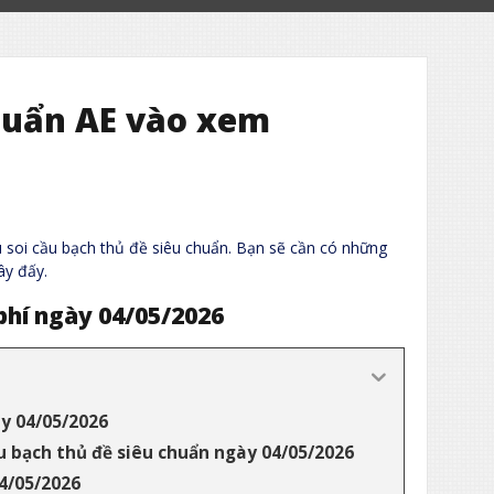
chuẩn AE vào xem
u soi cầu bạch thủ đề siêu chuẩn. Bạn sẽ cần có những
ây đấy.
phí ngày 04/05/2026
ày 04/05/2026
u bạch thủ đề siêu chuẩn ngày 04/05/2026
04/05/2026