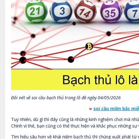
Đôi nét về soi cầu bạch thủ trong lô đề ngày 04/05/2026
»
soi cầu miền bắc mi
Tuy nhiên, dù gì thì đây cũng là những kinh nghiệm chơi mà nhữ
Chính vì thế, bạn cũng có thể thực hiện và khắc phục những sự
Tìm hiểu sâu hơn về khái niệm bạch thủ thì chúng xuất phát từ