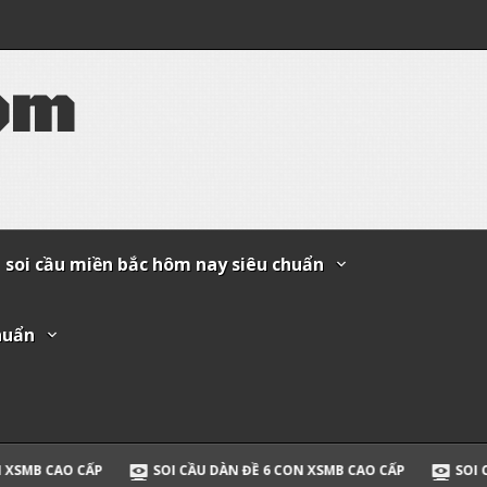
o
m
soi cầu miền bắc hôm nay siêu chuẩn
huẩn
I CẦU DÀN ĐỀ 6 CON XSMB CAO CẤP
SOI CẦU DÀN ĐỀ 8 CON XSMB