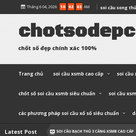
Skip
soi cầu dàn đề 
Tháng 6 04, 2026
10
02
05
AM
to
content
soi cầu song th
c
h
o
t
s
o
d
e
p
c
soi cầu dàn lô 1
soi cầu song th
c
h
ố
t
s
ố
đ
ẹ
p
c
h
í
n
h
x
á
c
1
0
0
%
Trang chủ
soi cầu xsmb cao cấp
soi cầu
chốt số soi cầu xsmb siêu chuẩn
soi cầu xs
các phương pháp soi cầu xổ số siêu chuẩn
d
Latest Post
SOI CẦU BẠCH THỦ 3 CÀNG XSMB CAO CẤP
SOI CẦU ĐỀ ĐẦU Đ