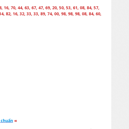
8, 16, 70, 44, 63, 67, 47, 69, 20, 50, 53, 61, 08, 84, 57,
34, 82, 16, 32, 33, 33, 89, 74, 00, 98, 98, 98, 08, 84, 60,
ề chuẩn
«