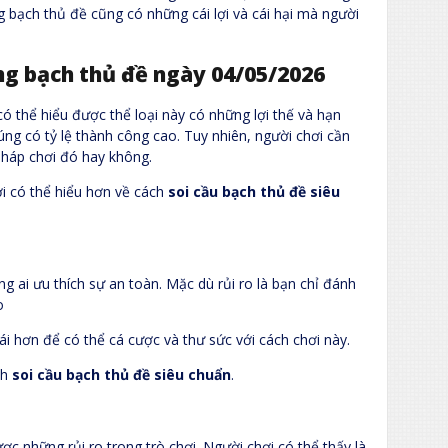
g bạch thủ đề cũng có những cái lợi và cái hại mà người
ng bạch thủ đề ngày 04/05/2026
ó thể hiểu được thể loại này có những lợi thế và hạn
ng có tỷ lệ thành công cao. Tuy nhiên, người chơi cần
pháp chơi đó hay không.
i có thể hiểu hơn về cách
soi cầu bạch thủ đề siêu
g ai ưu thích sự an toàn. Mặc dù rủi ro là bạn chỉ đánh
ao
ái hơn để có thể cá cược và thư sức với cách chơi này.
ch
soi cầu bạch thủ đề siêu chuẩn
.
ợc những rủi ro trong trò chơi. Người chơi có thể thấy là