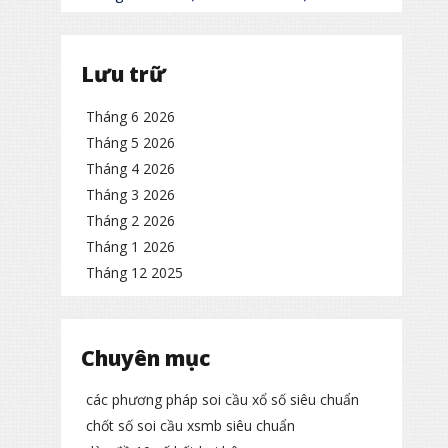
Lưu trữ
Tháng 6 2026
Tháng 5 2026
Tháng 4 2026
Tháng 3 2026
Tháng 2 2026
Tháng 1 2026
Tháng 12 2025
Chuyên mục
các phương pháp soi cầu xổ số siêu chuẩn
chốt số soi cầu xsmb siêu chuẩn