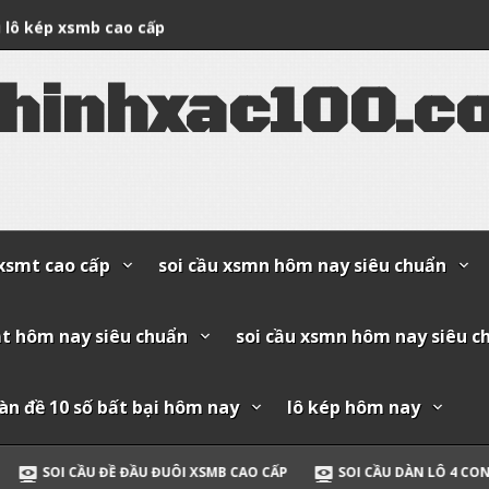
8 con xsmb cao cấp
ủ lô kép xsmb cao cấp
h
i
n
h
x
a
c
1
0
0
.
c
0 con xsmb cao cấp
ủ 3 càng xsmb cao cấp
 xsmt cao cấp
soi cầu xsmn hôm nay siêu chuẩn
mt hôm nay siêu chuẩn
soi cầu xsmn hôm nay siêu c
àn đề 10 số bất bại hôm nay
lô kép hôm nay
UÔI XSMB CAO CẤP
SOI CẦU DÀN LÔ 4 CON XSMB CAO CẤP
SO