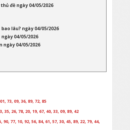
 thủ đề ngày 04/05/2026
à bao lâu? ngày 04/05/2026
? ngày 04/05/2026
ẩn ngày 04/05/2026
 01, 73, 09, 36, 89, 72, 85
3, 35, 26, 78, 20, 19, 67, 40, 33, 09, 89, 42
5, 90, 77, 10, 92, 56, 84, 61, 57, 30, 45, 89, 22, 79, 44,