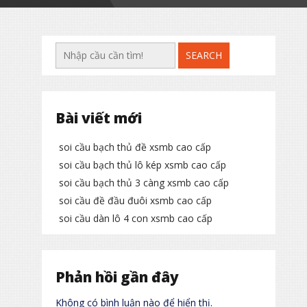
SEARCH
Bài viết mới
soi cầu bạch thủ đề xsmb cao cấp
soi cầu bạch thủ lô kép xsmb cao cấp
soi cầu bạch thủ 3 càng xsmb cao cấp
soi cầu đề đầu đuôi xsmb cao cấp
soi cầu dàn lô 4 con xsmb cao cấp
Phản hồi gần đây
Không có bình luận nào để hiển thị.