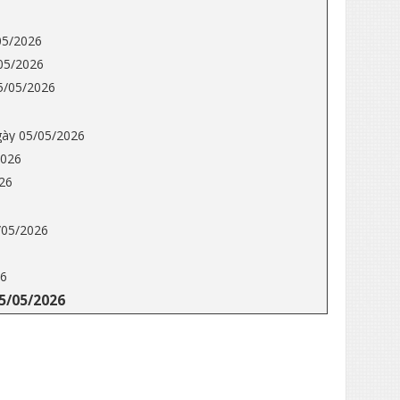
05/2026
/05/2026
5/05/2026
gày 05/05/2026
2026
026
/05/2026
26
5/05/2026