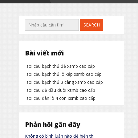
SEARCH
Bài viết mới
soi cầu bạch thủ đề xsmb cao cấp
soi cầu bạch thủ lô kép xsmb cao cấp
soi cầu bạch thủ 3 càng xsmb cao cấp
soi cầu đề đầu đuôi xsmb cao cấp
soi cầu dàn lô 4 con xsmb cao cấp
Phản hồi gần đây
Không có bình luận nào để hiển thị.