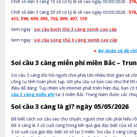
Chốt số dàn 3 càng 10 số có tỷ lệ về cao ngày 05/05/2026 :
276,
Chốt số dàn 3 càng 20 số có tỷ lệ về cao ngày 05/05/2026 :
576,
413, 596, 699, 093, 736, 899, 407, 139
Xem ngay :
soi cầu bạch thủ 3 càng xsmb cao cấp
Xem ngay :
soi cầu song thủ 3 càng xsmb cao cấp
»
dự đoán số đề ch
Soi cầu 3 càng miễn phí miền Bắc – Tr
Soi cầu 3 càng đòi hỏi người chơi phải tốn nhiều thời gian và c
công cụ tính toán phức tạp. Với yêu cầu cơ bản cao như thế th
điều dễ dàng. Tuy nhiên với internet phát triển hiện đại, bạn 
cầu 3 càng miễn phí
tại 3 miền Bắc Trung Nam được các chuyên
Soi cầu 3 càng là gì? ngày 05/05/2026
Để biết cách soi cầu sao cho chuẩn, người chơi cần phải hiểu rõ
Đề 3 càng là 3 số cuối cùng trong kết quả giải đặc biệt của xổ
3 số cuối của giải đặc biệt xổ số tại 3 miền. Soi cầu 3 càng cũ