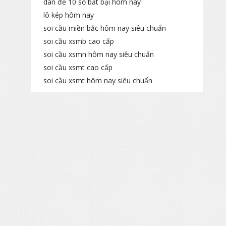
dàn đề 10 số bất bại hôm nay
lô kép hôm nay
soi cầu miền bắc hôm nay siêu chuẩn
soi cầu xsmb cao cấp
soi cầu xsmn hôm nay siêu chuẩn
soi cầu xsmt cao cấp
soi cầu xsmt hôm nay siêu chuẩn