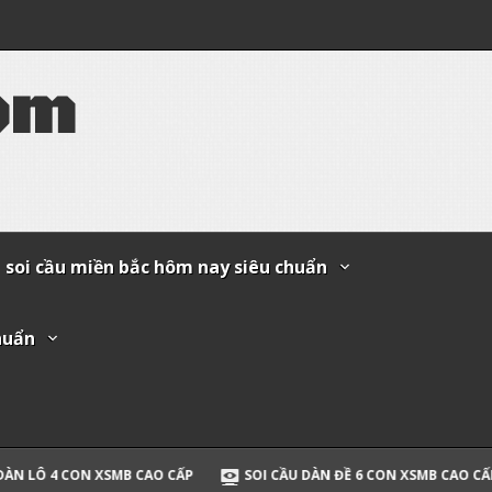
o
m
soi cầu miền bắc hôm nay siêu chuẩn
huẩn
CẤP
SOI CẦU DÀN ĐỀ 6 CON XSMB CAO CẤP
SOI CẦU DÀN ĐỀ 