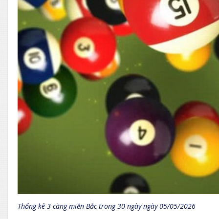
Thống kê 3 càng miền Bắc trong 30 ngày ngày 05/05/2026