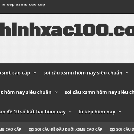
8 con xsmb cao cấp
ủ lô kép xsmb cao cấp
0 con xsmb cao cấp
h
i
n
h
x
a
c
1
0
0
.
c
ủ 3 càng xsmb cao cấp
 xsmt cao cấp
soi cầu xsmn hôm nay siêu chuẩn
mt hôm nay siêu chuẩn
soi cầu xsmn hôm nay siêu c
àn đề 10 số bất bại hôm nay
lô kép hôm nay
 ĐỀ ĐẦU ĐUÔI XSMB CAO CẤP
SOI CẦU DÀN LÔ 4 CON XSMB CAO C