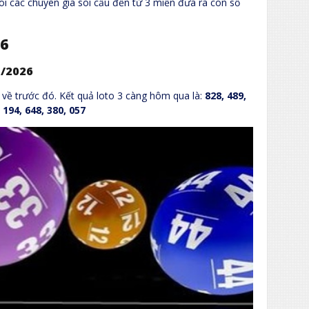
dõi các chuyên gia soi cầu đến từ 3 miền đưa ra con số
26
5/2026
 về trước đó. Kết quả loto 3 càng hôm qua là:
828, 489,
, 194, 648, 380, 057