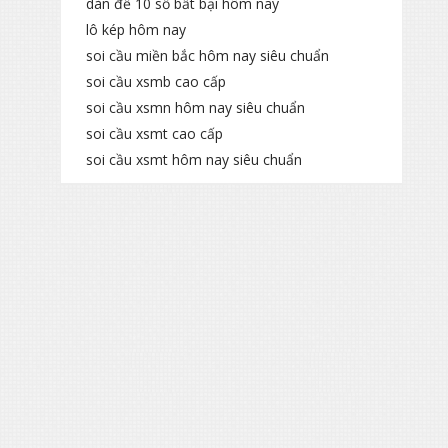
dàn đề 10 số bất bại hôm nay
lô kép hôm nay
soi cầu miền bắc hôm nay siêu chuẩn
soi cầu xsmb cao cấp
soi cầu xsmn hôm nay siêu chuẩn
soi cầu xsmt cao cấp
soi cầu xsmt hôm nay siêu chuẩn