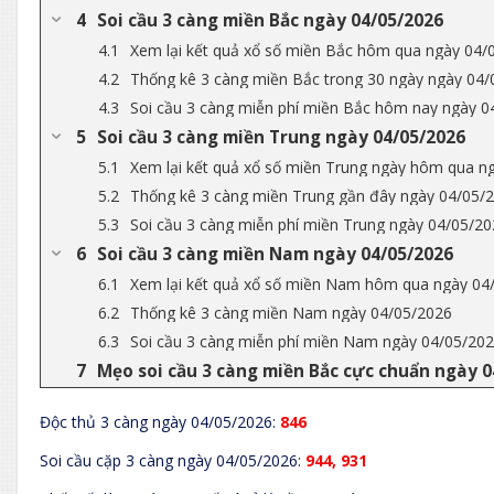
Soi cầu 3 càng miền Bắc ngày 04/05/2026
Xem lại kết quả xổ số miền Bắc hôm qua ngày 04/
Thống kê 3 càng miền Bắc trong 30 ngày ngày 04
Soi cầu 3 càng miễn phí miền Bắc hôm nay ngày 0
Soi cầu 3 càng miền Trung ngày 04/05/2026
Xem lại kết quả xổ số miền Trung ngày hôm qua n
Thống kê 3 càng miền Trung gần đây ngày 04/05/
Soi cầu 3 càng miễn phí miền Trung ngày 04/05/2
Soi cầu 3 càng miền Nam ngày 04/05/2026
Xem lại kết quả xổ số miền Nam hôm qua ngày 04
Thống kê 3 càng miền Nam ngày 04/05/2026
Soi cầu 3 càng miễn phí miền Nam ngày 04/05/20
Mẹo soi cầu 3 càng miền Bắc cực chuẩn ngày 0
Độc thủ 3 càng ngày 04/05/2026:
846
Soi cầu cặp 3 càng ngày 04/05/2026:
944, 931