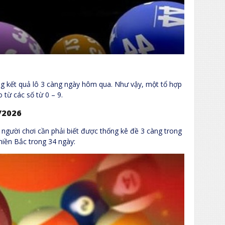
rong kết quả lô 3 càng ngày hôm qua. Như vậy, một tổ hợp
 từ các số từ 0 – 9.
/2026
, người chơi cần phải biết được thống kê đề 3 càng trong
miền Bắc trong 34 ngày: