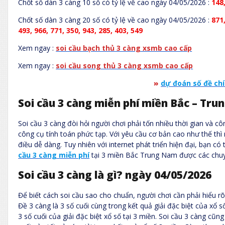
Chốt số dàn 3 càng 10 số có tỷ lệ về cao ngày 04/05/2026 :
148,
Chốt số dàn 3 càng 20 số có tỷ lệ về cao ngày 04/05/2026 :
871,
493, 966, 771, 350, 943, 285, 403, 549
Xem ngay :
soi cầu bạch thủ 3 càng xsmb cao cấp
Xem ngay :
soi cầu song thủ 3 càng xsmb cao cấp
»
dự đoán số đề ch
Soi cầu 3 càng miễn phí miền Bắc – Tr
Soi cầu 3 càng đòi hỏi người chơi phải tốn nhiều thời gian và c
công cụ tính toán phức tạp. Với yêu cầu cơ bản cao như thế th
điều dễ dàng. Tuy nhiên với internet phát triển hiện đại, bạn 
cầu 3 càng miễn phí
tại 3 miền Bắc Trung Nam được các chuyên
Soi cầu 3 càng là gì? ngày 04/05/2026
Để biết cách soi cầu sao cho chuẩn, người chơi cần phải hiểu rõ
Đề 3 càng là 3 số cuối cùng trong kết quả giải đặc biệt của xổ
3 số cuối của giải đặc biệt xổ số tại 3 miền. Soi cầu 3 càng cũ