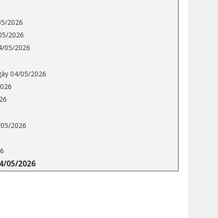
05/2026
/05/2026
4/05/2026
gày 04/05/2026
2026
026
/05/2026
26
4/05/2026