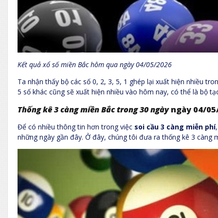
Kết quả xổ số miền Bắc hôm qua ngày 04/05/2026
Ta nhận thấy bộ các số 0, 2, 3, 5, 1 ghép lại xuất hiện nhiều t
5 số khác cũng sẽ xuất hiện nhiều vào hôm nay, có thể là bộ tạo
Thống kê 3 càng miền Bắc trong 30 ngày
ngày 04/05
Để có nhiều thông tin hơn trong việc
soi cầu 3 càng miễn phí
những ngày gần đây. Ở đây, chúng tôi đưa ra thống kê 3 càng 