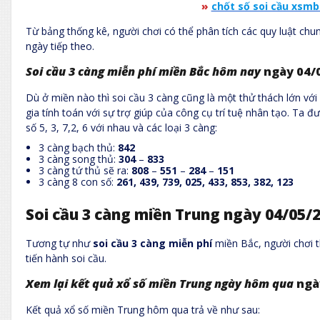
»
chốt số soi cầu xsmb
Từ bảng thống kê, người chơi có thể phân tích các quy luật chu
ngày tiếp theo.
Soi cầu 3 càng miễn phí miền Bắc hôm nay
ngày 04/
Dù ở miền nào thì soi cầu 3 càng cũng là một thử thách lớn với
gia tính toán với sự trợ giúp của công cụ trí tuệ nhân tạo. Ta 
số 5, 3, 7,2, 6 với nhau và các loại 3 càng:
3 càng bạch thủ:
842
3 càng song thủ:
304
–
833
3 càng tứ thủ sẽ ra:
808
–
551
–
284
–
151
3 càng 8 con số:
261, 439, 739, 025, 433, 853, 382, 123
Soi cầu 3 càng miền Trung ngày 04/05/
Tương tự như
soi cầu 3 càng miễn phí
miền Bắc, người chơi t
tiến hành soi cầu.
Xem lại kết quả xổ số miền Trung ngày hôm qua
ngà
Kết quả xổ số miền Trung hôm qua trả về như sau: