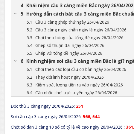
Khái niệm cầu 3 càng miền Bắc ngày 26/04/202
Hướng dẫn cách bắt cầu 3 càng miền Bắc chuẩ
Cầu 3 càng ghép thứ ngày 26/04/2026
Cầu 3 càng ngày chẵn ngày lẻ ngày 26/04/2026
Chơi theo bóng của tổng đề ngày 26/04/2026
Ghép số thuận đài ngày 26/04/2026
Ghép với tổng đề ngày 26/04/2026
Kinh nghiệm soi cầu 3 càng miền Bắc là gì? ng
Chơi theo các loại cầu cơ bản ngày 26/04/2026
Thay đổi linh hoạt ngày 26/04/2026
Kiểm soát lượng tiền ra vào ngày 26/04/2026
Cân nhắc chơi trực tuyến ngày 26/04/2026
Độc thủ 3 càng ngày 26/04/2026:
251
Soi cầu cặp 3 càng ngày 26/04/2026:
566, 544
Chốt số dàn 3 càng 10 số có tỷ lệ về cao ngày 26/04/2026 :
361,