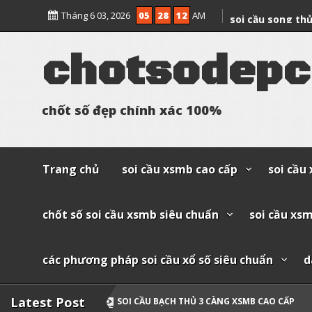
Skip
soi cầu dàn đề 
Tháng 6 03, 2026
05
28
14
AM
to
content
soi cầu song th
c
h
o
t
s
o
d
e
p
c
soi cầu dàn lô 1
soi cầu song th
c
h
ố
t
s
ố
đ
ẹ
p
c
h
í
n
h
x
á
c
1
0
0
%
Trang chủ
soi cầu xsmb cao cấp
soi cầu
chốt số soi cầu xsmb siêu chuẩn
soi cầu xs
các phương pháp soi cầu xổ số siêu chuẩn
d
Latest Post
SOI CẦU BẠCH THỦ 3 CÀNG XSMB CAO CẤP
SOI CẦU ĐỀ ĐẦU ĐUÔI