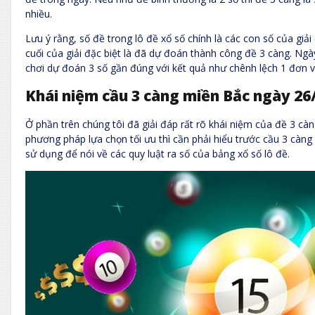
nhiều.
Lưu ý rằng, số đề trong lô đề xổ số chính là các con số của giả
cuối của giải đặc biệt là đã dự đoán thành công đề 3 càng. Ng
chơi dự đoán 3 số gần đúng với kết quả như chênh lệch 1 đơn vị 
Khái niệm cầu 3 càng miền Bắc ngày 26
Ở phần trên chúng tôi đã giải đáp rất rõ khái niệm của đề 3 c
phương pháp lựa chọn tối ưu thì cần phải hiểu trước cầu 3 càng 
sử dụng để nói về các quy luật ra số của bảng xổ số lô đề.