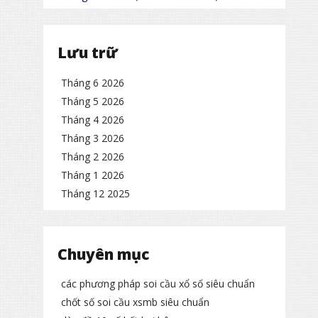
Lưu trữ
Tháng 6 2026
Tháng 5 2026
Tháng 4 2026
Tháng 3 2026
Tháng 2 2026
Tháng 1 2026
Tháng 12 2025
Chuyên mục
các phương pháp soi cầu xổ số siêu chuẩn
chốt số soi cầu xsmb siêu chuẩn