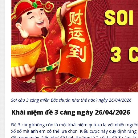
Soi cầu 3 càng miền Bắc chuẩn như thế nào? ngày 26/04/2026
Khái niệm đề 3 càng ngày 26/04/2026
Đề 3 càng không còn là một khái niệm quá xa lạ với nhiều người
xổ số mà anh em có thể lựa chọn. Kiểu cược này quy định rằng 
đề trong ngày. Nếu như đề bình thường là 2 số thì đề 3 càng 