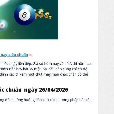
 nay siêu chuẩn
«
hiều ngày liên tiếp. Giả sử hôm nay về số A thì hôm sau
miền Bắc hay bất kỳ một loại cầu nào cũng chỉ có độ
 chính xác đi kèm một chút may mắn chắc chắn có thể
ắc chuẩn ngày 26/04/2026
mang đến những hướng dẫn cho các phương pháp bắt cầu