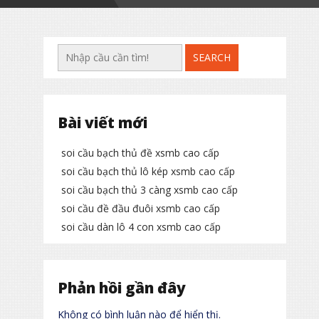
SEARCH
Bài viết mới
soi cầu bạch thủ đề xsmb cao cấp
soi cầu bạch thủ lô kép xsmb cao cấp
soi cầu bạch thủ 3 càng xsmb cao cấp
soi cầu đề đầu đuôi xsmb cao cấp
soi cầu dàn lô 4 con xsmb cao cấp
Phản hồi gần đây
Không có bình luận nào để hiển thị.