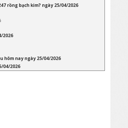
 247 rồng bạch kim? ngày 25/04/2026
6
4/2026
ều hôm nay ngày 25/04/2026
5/04/2026