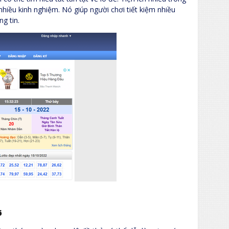
hiều kinh nghiệm. Nó giúp người chơi tiết kiệm nhiều
g tin.
6