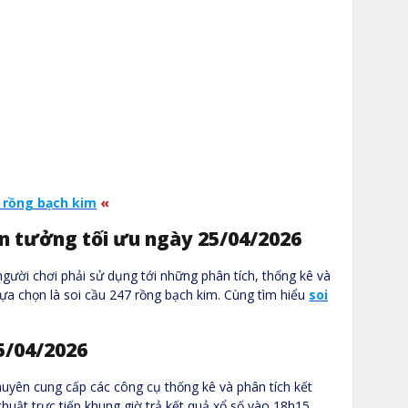
0 rồng bạch kim
«
in tưởng tối ưu ngày 25/04/2026
 người chơi phải sử dụng tới những phân tích, thống kê và
ựa chọn là soi cầu 247 rồng bạch kim. Cùng tìm hiểu
soi
25/04/2026
huyên cung cấp các công cụ thống kê và phân tích kết
huật trực tiếp khung giờ trả kết quả xổ số vào 18h15