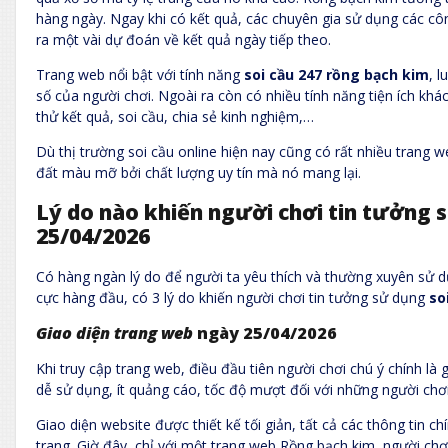
hàng ngày. Ngay khi có kết quả, các chuyên gia sử dụng các cô
ra một vài dự đoán về kết quả ngày tiếp theo.
Trang web nổi bật với tính năng
soi cầu 247 rồng bạch kim
, 
số của người chơi. Ngoài ra còn có nhiều tính năng tiện ích kh
thử kết quả, soi cầu, chia sẻ kinh nghiệm,…
Dù thị trường soi cầu online hiện nay cũng có rất nhiều tran
đất màu mỡ bởi chất lượng uy tín mà nó mang lại.
Lý do nào khiến người chơi tin tưởng 
25/04/2026
Có hàng ngàn lý do để người ta yêu thích và thường xuyên sử d
cực hàng đầu, có 3 lý do khiến người chơi tin tưởng sử dụng
so
Giao diện trang web
ngày 25/04/2026
Khi truy cập trang web, điều đầu tiên người chơi chú ý chính là
dễ sử dụng, ít quảng cáo, tốc độ mượt đối với những người chơ
Giao diện website được thiết kế tối giản, tất cả các thông tin 
trang. Giờ đây, chỉ với một trang web Rồng bạch kim, người chơi 