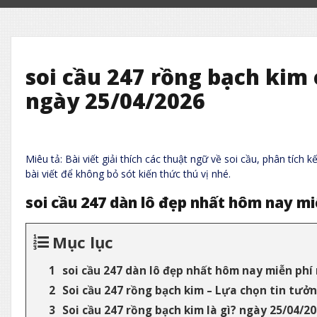
soi cầu 247 rồng bạch kim 
ngày 25/04/2026
Miêu tả: Bài viết giải thích các thuật ngữ về soi cầu, phân tích 
bài viết để không bỏ sót kiến thức thú vị nhé.
soi cầu 247 dàn lô đẹp nhất hôm nay mi
Mục lục
soi cầu 247 dàn lô đẹp nhất hôm nay miễn phí
Soi cầu 247 rồng bạch kim – Lựa chọn tin tưở
Soi cầu 247 rồng bạch kim là gì? ngày 25/04/2