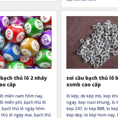
 bạch thủ lô 2 nháy
soi cầu bạch thủ lô 
ao cấp
xsmb cao cấp
 lô miền nam hôm nay,
lô kép, de kép mb, kep kh
lô miễn phí, bạch thủ lô
ngay, kep nuoi khung, lo k
, bạch thủ lô ngày hôm
kep 247, lo kep 888, lo kep
 thủ lô ngày mai, bạch thủ
kep dep, lo kep hom nay, 