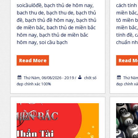
soicầulôđề, bạch thủ de hôm nay,
cách tính
bach thu de, bạch thu de, bạch thủ
miền bắc,
đề, bạch thủ đề hôm nay, bạch thủ
tô miền b
de miền bắc, bach thủ de miền bắc
miền bắc,
hôm nay, bạch thủ de miền bắc
tính đề, c
hôm nay, soi cầu bạch
chuẩn nh
Read More
Read M
Thứ Năm, 06/08/2026 - 20:19 /
chốt số
Thứ Năm,
đẹp chính xác 100%
đẹp chính x