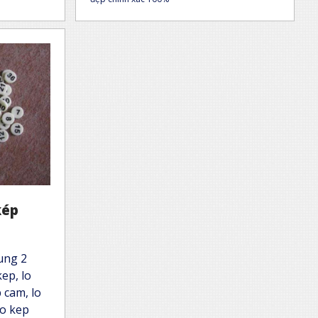
kép
ung 2
ep, lo
 cam, lo
lo kep