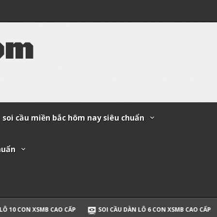
o
m
soi cầu miền bắc hôm nay siêu chuẩn
huẩn
CẤP
SOI CẦU DÀN LÔ 6 CON XSMB CAO CẤP
SOI CẦU DÀN ĐỀ 