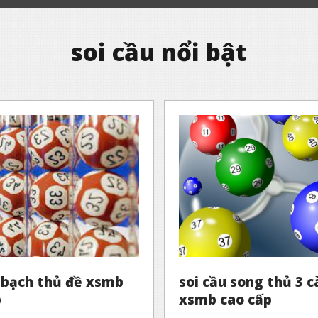
soi cầu nổi bật
u bạch thủ đề xsmb
soi cầu song thủ 3 
p
xsmb cao cấp