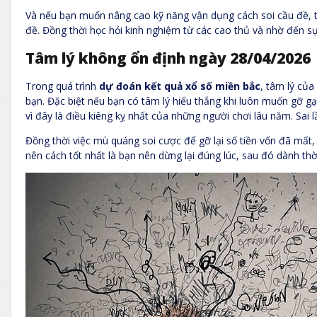
Và nếu bạn muốn nâng cao kỹ năng vận dụng cách soi cầu đề, th
đề. Đồng thời học hỏi kinh nghiệm từ các cao thủ và nhờ đến s
Tâm lý không ổn định ngày 28/04/2026
Trong quá trình
dự đoán kết quả xổ số miền bắc
, tâm lý của
bạn. Đặc biệt nếu bạn có tâm lý hiếu thắng khi luôn muốn gỡ gạc
vì đây là điều kiêng kỵ nhất của những người chơi lâu năm. Sai 
Đồng thời việc mù quáng soi cược để gỡ lại số tiền vốn đã mất,
nên cách tốt nhất là bạn nên dừng lại đúng lúc, sau đó dành thờ