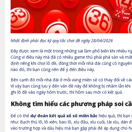
Nhất định phải đọc kỹ quy tắc chơi đề ngày 28/04/2026
Đây được xem là một trong những sai lầm phổ biến khi nhiều ngư
Cũng vì điều này mà đã có nhiều game thủ phải phá sản và mất 
định riêng khi chơi lô đề, đồng thời mỗi nhà đài cũng có nguyên
nào đó, thì bạn cũng nên để ý đến điều này.
Bên cạnh đó mỗi nhà đái ở mỗi vùng miền sẽ có thay đổi về các
Vì vậy bạn cũng lưu ý đến vấn đề này để không bị nhầm lẫn khi
ghi lô đề vào ngày hôm trước, thì hôm sau mới có kết quả.
Không tìm hiểu các phương pháp soi cầ
Để có thể
dự đoán kết quả xổ số miền bắc
hiệu quả, thì bạn
như: Bạch thủ lô, lô xiên, bao lô, xỉu đầu, xỉu cuối, tài xỉu, dà
vào trường hợp và dấu hiệu mà bạn gặp phải để áp dụng cho h