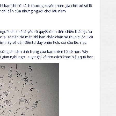
ì bạn chỉ có cách thường xuyên tham gia chơi xổ số lô
ự chỉ dẫn của những người chơi lâu năm.
 người chơi sẽ là yếu tố quyết định đến chiến thắng của
 lại số tiền đã mất, thì bạn chắc chắn sẽ thua cuộc. Bởi
lầm này sẽ dẫn đến tư duy phân tích, soi cầu lệch lạc.
 cũng chỉ làm tình trạng của bạn thêm tồi tệ hơn. Vậy
i gian nghỉ ngơi, suy nghĩ và tìm cách khác hiệu quả hơn.