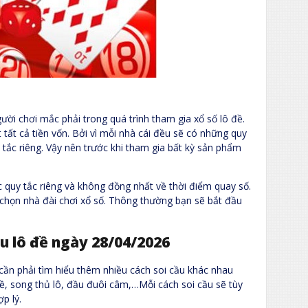
ời chơi mắc phải trong quá trình tham gia xổ số lô đề.
tất cả tiền vốn. Bởi vì mỗi nhà cái đều sẽ có những quy
 tắc riêng. Vậy nên trước khi tham gia bất kỳ sản phẩm
 quy tắc riêng và không đồng nhất về thời điểm quay số.
 chọn nhà đài chơi xổ số. Thông thường bạn sẽ bắt đầu
u lô đề ngày 28/04/2026
 cần phải tìm hiểu thêm nhiều cách soi cầu khác nhau
n đề, song thủ lô, đầu đuôi câm,…Mỗi cách soi cầu sẽ tùy
ợp lý.