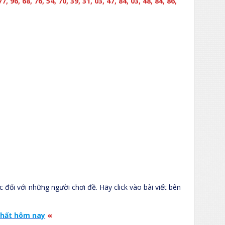
77, 96, 68, 76, 54, 70, 39, 31, 03, 47, 84, 03, 48, 84, 86,
 đối với những người chơi đề. Hãy click vào bài viết bên
 nhất hôm nay
«