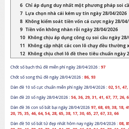
Chỉ áp dụng duy nhất một phương pháp soi cầ
Lựa chọn nhà cái kém uy tín ngày 28/04/2026
Không kiểm soát tiền vốn cá cược ngày 28/04
Tiền vốn không nhàn rỗi ngày 28/04/2026
Không chịu áp dụng công cụ soi cầu ngày 28
Không cập nhật các con lô chạy đều thường 
Không chịu chơi lô đề theo tiêu chuẩn ngày 
Chốt số bạch thủ đề miễn phí ngày 28/04/2026 :
97
Chốt số song thủ đề ngày 28/04/2026 :
86, 93
Dàn đề 10 số cực chuẩn miễn phí ngày 28/04/2026 :
02, 51, 47,
Dàn đề 20 số ngày 28/04/2026 :
56, 36, 29, 31, 41, 67, 77, 26, 6
Dàn đề 36 con số bất bại ngày 28/04/2026
97, 68, 69, 38, 18, 4
20, 75, 35, 46, 64, 54, 28, 65, 38, 17, 30, 65, 27, 67, 33, 66
Dàn đề 50 số bất tử đẹp nhất hôm nay ngày 28/04/2026 :
08, 8