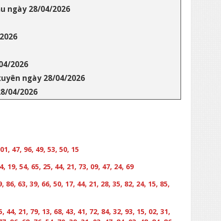
u ngày 28/04/2026
/2026
/04/2026
xuyên ngày 28/04/2026
28/04/2026
 01, 47, 96, 49, 53, 50, 15
4, 19, 54, 65, 25, 44, 21, 73, 09, 47, 24, 69
9, 86, 63, 39, 66, 50, 17, 44, 21, 28, 35, 82, 24, 15, 85,
5, 44, 21, 79, 13, 68, 43, 41, 72, 84, 32, 93, 15, 02, 31,