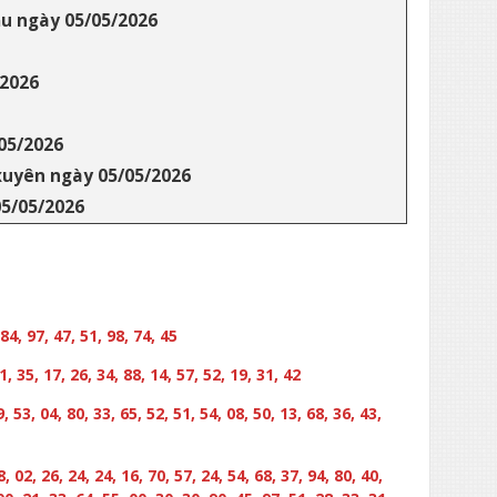
u ngày 05/05/2026
/2026
/05/2026
xuyên ngày 05/05/2026
05/05/2026
 84, 97, 47, 51, 98, 74, 45
1, 35, 17, 26, 34, 88, 14, 57, 52, 19, 31, 42
9, 53, 04, 80, 33, 65, 52, 51, 54, 08, 50, 13, 68, 36, 43,
8, 02, 26, 24, 24, 16, 70, 57, 24, 54, 68, 37, 94, 80, 40,