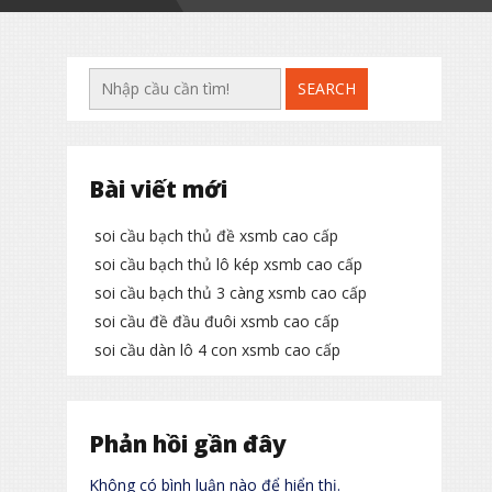
SEARCH
Bài viết mới
soi cầu bạch thủ đề xsmb cao cấp
soi cầu bạch thủ lô kép xsmb cao cấp
soi cầu bạch thủ 3 càng xsmb cao cấp
soi cầu đề đầu đuôi xsmb cao cấp
soi cầu dàn lô 4 con xsmb cao cấp
Phản hồi gần đây
Không có bình luận nào để hiển thị.