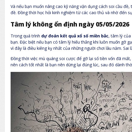
Và nếu bạn muốn nâng cao kỹ năng vận dụng cách soi cầu đề, th
đề. Đồng thời học hỏi kinh nghiệm từ các cao thủ và nhờ đến s
Tâm lý không ổn định ngày 05/05/2026
Trong quá trình
dự đoán kết quả xổ số miền bắc
, tâm lý của
bạn. Đặc biệt nếu bạn có tâm lý hiếu thắng khi luôn muốn gỡ gạc
vì đây là điều kiêng kỵ nhất của những người chơi lâu năm. Sai 
Đồng thời việc mù quáng soi cược để gỡ lại số tiền vốn đã mất,
nên cách tốt nhất là bạn nên dừng lại đúng lúc, sau đó dành thờ