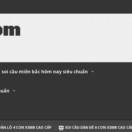
o
m
soi cầu miền bắc hôm nay siêu chuẩn
huẩn
P
SOI CẦU DÀN ĐỀ 6 CON XSMB CAO CẤP
SOI CẦU DÀN ĐỀ 8 