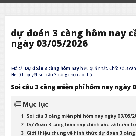
dự đoán 3 càng hôm nay c
ngày 03/05/2026
Mô tả:
Dự đoán 3 càng hôm nay
hiệu quả nhất. Chốt số 3 c
Hé lộ bí quyết soi cầu 3 càng như cao thủ.
Soi cầu 3 càng miễn phí hôm nay ngày 
Mục lục
Soi cầu 3 càng miễn phí hôm nay ngày 03/05/2
Dự đoán 3 càng hôm nay chính xác và hoàn to
Giới thiệu chung về hình thức dự đoán 3 càn