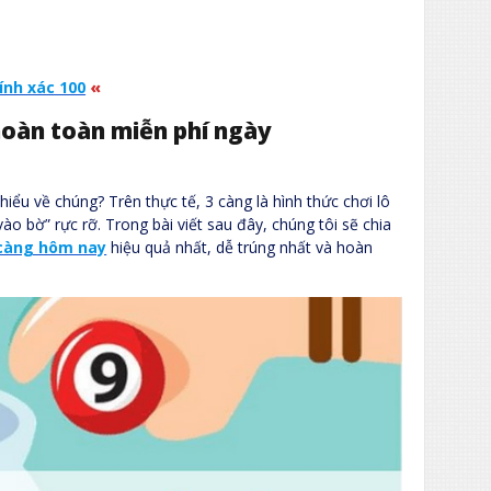
ính xác 100
«
hoàn toàn miễn phí ngày
iểu về chúng? Trên thực tế, 3 càng là hình thức chơi lô
o bờ” rực rỡ. Trong bài viết sau đây, chúng tôi sẽ chia
 càng hôm nay
hiệu quả nhất, dễ trúng nhất và hoàn