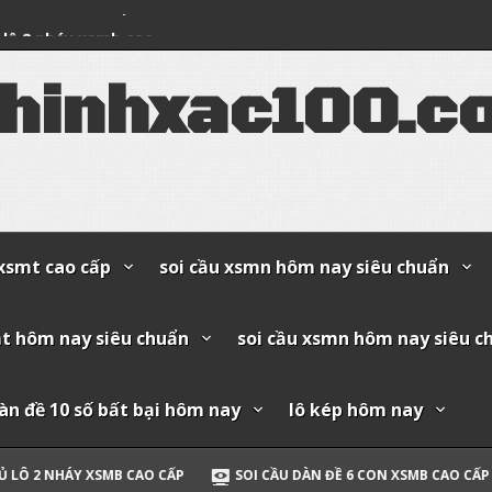
đuôi xsmb cao cấp
 lô 2 nháy xsmb cao
h
i
n
h
x
a
c
1
0
0
.
c
6 con xsmb cao cấp
ủ đề xsmb cao cấp
 con xsmb cao cấp
 lô xsmb cao cấp
 xsmt cao cấp
soi cầu xsmn hôm nay siêu chuẩn
mt hôm nay siêu chuẩn
soi cầu xsmn hôm nay siêu c
àn đề 10 số bất bại hôm nay
lô kép hôm nay
ẤP
SOI CẦU DÀN ĐỀ 6 CON XSMB CAO CẤP
SOI CẦU SONG THỦ