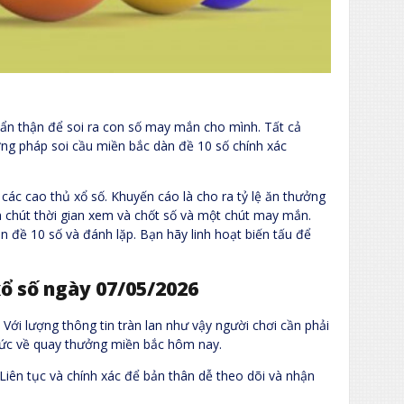
cẩn thận để soi ra con số may mắn cho mình. Tất cả
ơng pháp soi cầu miền bắc dàn đề 10 số chính xác
 các cao thủ xổ số. Khuyến cáo là cho ra tỷ lệ ăn thưởng
nh chút thời gian xem và chốt số và một chút may mắn.
n đề 10 số và đánh lặp. Bạn hãy linh hoạt biến tấu để
xổ số ngày 07/05/2026
 Với lượng thông tin tràn lan như vậy người chơi cần phải
n tức về quay thưởng miền bắc hôm nay.
Liên tục và chính xác để bản thân dễ theo dõi và nhận