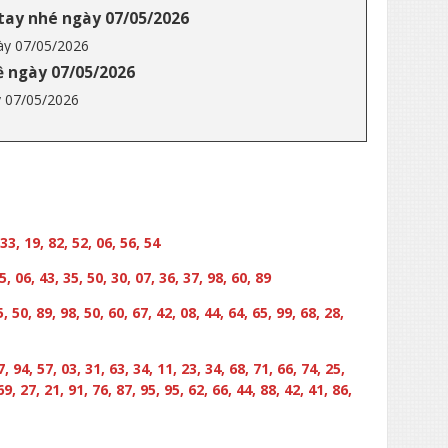
 tay nhé ngày 07/05/2026
ày 07/05/2026
ề ngày 07/05/2026
y 07/05/2026
 33, 19, 82, 52, 06, 56, 54
5, 06, 43, 35, 50, 30, 07, 36, 37, 98, 60, 89
5, 50, 89, 98, 50, 60, 67, 42, 08, 44, 64, 65, 99, 68, 28,
7, 94, 57, 03, 31, 63, 34, 11, 23, 34, 68, 71, 66, 74, 25,
69, 27, 21, 91, 76, 87, 95, 95, 62, 66, 44, 88, 42, 41, 86,