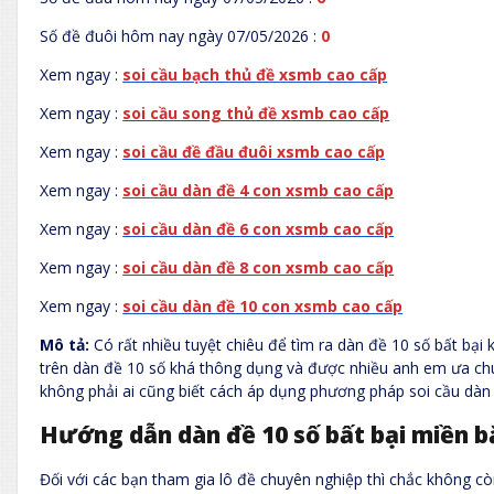
Số đề đuôi hôm nay ngày 07/05/2026 :
0
Xem ngay :
soi cầu bạch thủ đề xsmb cao cấp
Xem ngay :
soi cầu song thủ đề xsmb cao cấp
Xem ngay :
soi cầu đề đầu đuôi xsmb cao cấp
Xem ngay :
soi cầu dàn đề 4 con xsmb cao cấp
Xem ngay :
soi cầu dàn đề 6 con xsmb cao cấp
Xem ngay :
soi cầu dàn đề 8 con xsmb cao cấp
Xem ngay :
soi cầu dàn đề 10 con xsmb cao cấp
Mô tả:
Có rất nhiều tuyệt chiêu để tìm ra dàn đề 10 số bất bại 
trên dàn đề 10 số khá thông dụng và được nhiều anh em ưa chuộ
không phải ai cũng biết cách áp dụng phương pháp soi cầu dàn
Hướng dẫn dàn đề 10 số bất bại miền b
Đối với các bạn tham gia lô đề chuyên nghiệp thì chắc không cò