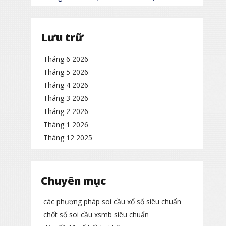
Lưu trữ
Tháng 6 2026
Tháng 5 2026
Tháng 4 2026
Tháng 3 2026
Tháng 2 2026
Tháng 1 2026
Tháng 12 2025
Chuyên mục
các phương pháp soi cầu xổ số siêu chuẩn
chốt số soi cầu xsmb siêu chuẩn