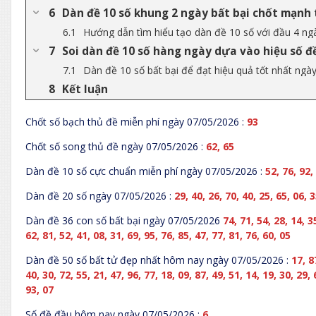
Dàn đề 10 số khung 2 ngày bất bại chốt mạnh
Hướng dẫn tìm hiểu tạo dàn đề 10 số với đầu 4 ng
Soi dàn đề 10 số hàng ngày dựa vào hiệu số đ
Dàn đề 10 số bất bại để đạt hiệu quả tốt nhất ngà
Kết luận
Chốt số bạch thủ đề miễn phí ngày 07/05/2026 :
93
Chốt số song thủ đề ngày 07/05/2026 :
62, 65
Dàn đề 10 số cực chuẩn miễn phí ngày 07/05/2026 :
52, 76, 92,
Dàn đề 20 số ngày 07/05/2026 :
29, 40, 26, 70, 40, 25, 65, 06, 3
Dàn đề 36 con số bất bại ngày 07/05/2026
74, 71, 54, 28, 14, 3
62, 81, 52, 41, 08, 31, 69, 95, 76, 85, 47, 77, 81, 76, 60, 05
Dàn đề 50 số bất tử đẹp nhất hôm nay ngày 07/05/2026 :
17, 8
40, 30, 72, 55, 21, 47, 96, 77, 18, 09, 87, 49, 51, 14, 19, 30, 29, 
93, 07
Số đề đầu hôm nay ngày 07/05/2026 :
6