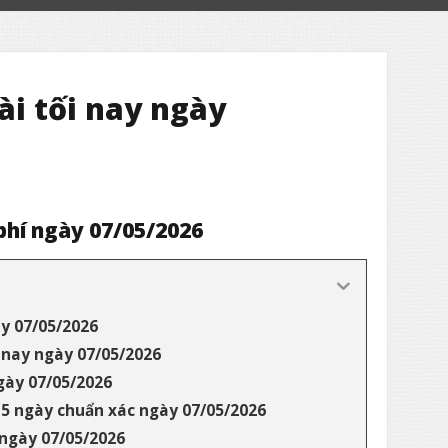
ài tối nay ngày
phí ngày 07/05/2026
ày 07/05/2026
 nay ngày 07/05/2026
ngày 07/05/2026
 5 ngày chuẩn xác ngày 07/05/2026
 ngày 07/05/2026