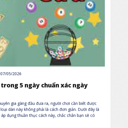
y 07/05/2026
i trong 5 ngày chuẩn xác ngày
huyên gia gàng đầu đưa ra, người chơi cần biết được
loại dàn này không phải là cách đơn giản. Dưới đây là
u áp dụng thuần thục cách này, chắc chắn bạn sẽ có