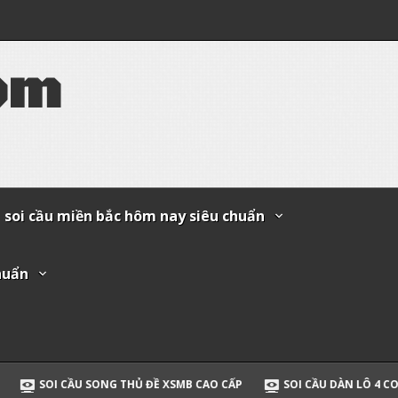
o
m
soi cầu miền bắc hôm nay siêu chuẩn
huẩn
 ĐỀ XSMB CAO CẤP
SOI CẦU DÀN LÔ 4 CON XSMB CAO CẤP
S