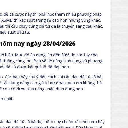
 lô đề cá cược này thì phải học thêm nhiều phương pháp
ng XSMB thì xác suất trúng sẽ cao hơn những vùng khác.
u thì cầu chạy cũng chỉ tối đa là chuyển sang cầu khác,
iệu suất đầu tư.
i hôm nay ngày 28/04/2026
phổ biến. Mức độ áp dụng lên đến 80% do các tay chơi
uất thắng càng lớn. Bạn sẽ dễ dàng hình dung và phương
hơi để có được kết quả lô đề đẹp hơn.
ào. Các bạn hãy chú ý đến cách soi cầu dàn đề 10 số bất
ó tác dụng nâng cao giá trị dự đoan. Anh em không thể
sẽ còn có được khả năng nhận định đúng hơn.
ao nhất
i cầu dàn đề 10 số bất bại hôm nay chuẩn xác. Anh em hãy
quả sẽ không làm anh em thấy thất vọng. Đây không chỉ