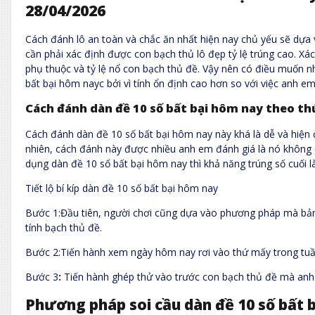
28/04/2026
Cách đánh lô an toàn và chắc ăn nhất hiện nay chủ yếu sẽ dựa v
cần phải xác định được con bạch thủ lô đẹp tỷ lệ trúng cao. X
phụ thuộc và tỷ lệ nổ con bạch thủ đề. Vậy nên có điều muốn 
bất bại hôm nayc bởi vì tính ổn định cao hơn so với việc anh e
Cách đánh dàn đề 10 số bất bại hôm nay theo t
Cách đánh dàn đề 10 số bất bại hôm nay này khá là dễ và hiện 
nhiên, cách đánh này được nhiều anh em đánh giá là nó không d
dụng dàn đề 10 số bất bại hôm nay thì khả năng trúng số cuối l
Tiết lộ bí kíp dàn đề 10 số bất bại hôm nay
Bước 1:Đầu tiên, người chơi cũng dựa vào phương pháp mà bản 
tính bạch thủ đề.
Bước 2:Tiến hành xem ngày hôm nay rơi vào thứ mấy trong tuần 
Bước 3
:
Tiến hành ghép thử vào trước con bạch thủ đề mà anh
Phương pháp soi cầu dàn đề 10 số bất 