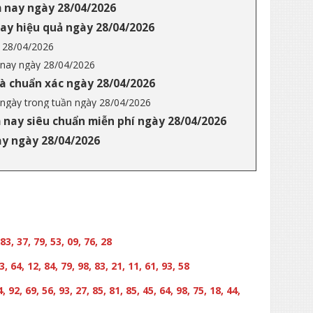
m nay ngày 28/04/2026
nay hiệu quả ngày 28/04/2026
y 28/04/2026
 nay ngày 28/04/2026
và chuẩn xác ngày 28/04/2026
 ngày trong tuần ngày 28/04/2026
 nay siêu chuẩn miễn phí ngày 28/04/2026
ay ngày 28/04/2026
 83, 37, 79, 53, 09, 76, 28
3, 64, 12, 84, 79, 98, 83, 21, 11, 61, 93, 58
4, 92, 69, 56, 93, 27, 85, 81, 85, 45, 64, 98, 75, 18, 44,