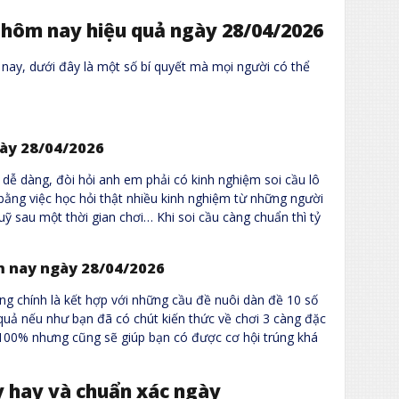
i hôm nay hiệu quả ngày 28/04/2026
 nay, dưới đây là một số bí quyết mà mọi người có thể
gày 28/04/2026
dễ dàng, đòi hỏi anh em phải có kinh nghiệm soi cầu lô
bằng việc học hỏi thật nhiều kinh nghiệm từ những người
uỹ sau một thời gian chơi… Khi soi cầu càng chuẩn thì tỷ
ôm nay ngày 28/04/2026
ng chính là kết hợp với những cầu đề nuôi dàn đề 10 số
uả nếu như bạn đã có chút kiến thức về chơi 3 càng đặc
 100% nhưng cũng sẽ giúp bạn có được cơ hội trúng khá
y hay và chuẩn xác ngày