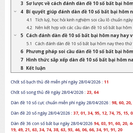
Sơ lược về cách đánh dàn đề 10 số bất bại hô
Bí quyết giúp đánh dàn đề 10 số bất bại hôm 
Tích luỹ, học hỏi kinh nghiệm soi cầu lô chuẩn ngà
Nên kết hợp với các cầu dàn đề 10 số bất bại hôm
Cách đánh dàn đề 10 số bất bại hôm nay hay 
Cách đánh dàn đề 10 số bất bại hôm nay theo thứ
Phương pháp soi cầu dàn đề 10 số bất bại hôm
Hình thức sắp xếp dàn đề 10 số bất bại hôm n
Kết luận
Chốt số bạch thủ đề miễn phí ngày 28/04/2026 :
11
Chốt số song thủ đề ngày 28/04/2026 :
23, 64
Dàn đề 10 số cực chuẩn miễn phí ngày 28/04/2026 :
98, 60, 20,
Dàn đề 20 số ngày 28/04/2026 :
37, 01, 34, 95, 12, 74, 75, 15, 0
Dàn đề 36 con số bất bại ngày 28/04/2026
94, 03, 91, 60, 20, 4
19, 49, 21, 63, 34, 74, 38, 63, 93, 46, 06, 66, 34, 91, 91, 20