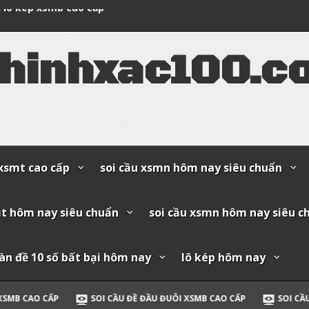
ủ lô kép xsmb cao cấp
0 con xsmb cao cấp
h
i
n
h
x
a
c
1
0
0
.
c
ủ 3 càng xsmb cao cấp
 xsmt cao cấp
soi cầu xsmn hôm nay siêu chuẩn
mt hôm nay siêu chuẩn
soi cầu xsmn hôm nay siêu c
àn đề 10 số bất bại hôm nay
lô kép hôm nay
SOI CẦU ĐỀ ĐẦU ĐUÔI XSMB CAO CẤP
SOI CẦU DÀN LÔ 4 CON XS