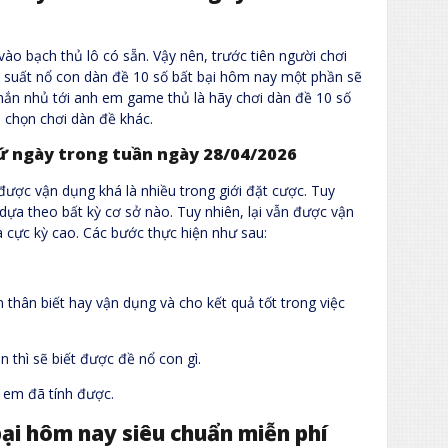
ào bạch thủ lô có sẵn. Vậy nên, trước tiên người chơi
ác suất nổ con dàn đề 10 số bất bại hôm nay một phần sẽ
nhắn nhủ tới anh em game thủ là hãy chơi dàn đề 10 số
m chọn chơi dàn đề khác.
hứ ngày trong tuần ngày 28/04/2026
được vận dụng khá là nhiều trong giới đặt cược. Tuy
ựa theo bất kỳ cơ sở nào. Tuy nhiên, lại vẫn được vận
à cực kỳ cao. Các bước thực hiện như sau:
thân biết hay vận dụng và cho kết quả tốt trong việc
thì sẽ biết được đề nổ con gì.
 em đã tính được.
bại hôm nay siêu chuẩn miễn phí