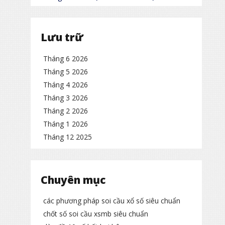
Lưu trữ
Tháng 6 2026
Tháng 5 2026
Tháng 4 2026
Tháng 3 2026
Tháng 2 2026
Tháng 1 2026
Tháng 12 2025
Chuyên mục
các phương pháp soi cầu xổ số siêu chuẩn
chốt số soi cầu xsmb siêu chuẩn