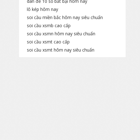
dàn đề 10 số bất bại hôm nay
lô kép hôm nay
soi cầu miền bắc hôm nay siêu chuẩn
soi cầu xsmb cao cấp
soi cầu xsmn hôm nay siêu chuẩn
soi cầu xsmt cao cấp
soi cầu xsmt hôm nay siêu chuẩn