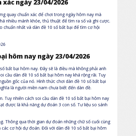
h xác ngày 23/04/2026
ơng quay chuẩn xác để chơi trong ngày hôm nay mà
khá nhiều mánh khóe, thủ thuật để tìm ra số và ghi cược.
 chuẩn nhất và dàn đề 10 số bất bại để tìm cơ hội
026
 bại hôm nay ngày 23/04/2026
số bất bại hôm nay. Đây sẽ là điều mà không phải anh
i cầu dàn đề 10 số bất bại hôm nay khá rộng rãi. Tuy
nguồn gốc của nó. Hình thức chơi dàn đề 10 số bất bại
ghĩa là người miền nam chưa biết đến dàn đề.
. Tuy nhiên cách soi cầu dàn đề 10 số bất bại hôm nay
ạt được là khả năng dự đoán 3 con số. Tư liệu so sánh
ng. Thông qua thời gian dự đoán những chữ số cuối cùng
a các cơ hội dự đoán. Đối với dàn đề 10 số bất bại hôm