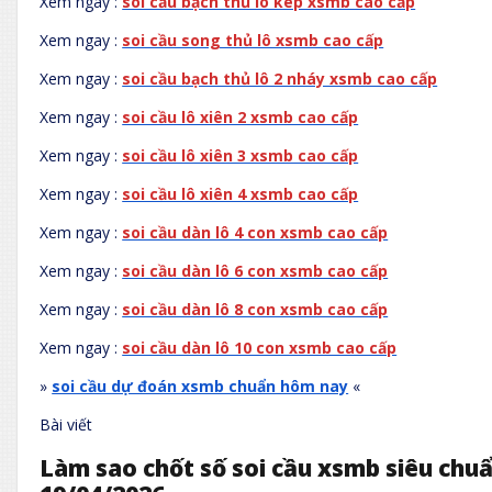
Xem ngay :
soi cầu bạch thủ lô kép xsmb cao cấp
Xem ngay :
soi cầu song thủ lô xsmb cao cấp
Xem ngay :
soi cầu bạch thủ lô 2 nháy xsmb cao cấp
Xem ngay :
soi cầu lô xiên 2 xsmb cao cấp
Xem ngay :
soi cầu lô xiên 3 xsmb cao cấp
Xem ngay :
soi cầu lô xiên 4 xsmb cao cấp
Xem ngay :
soi cầu dàn lô 4 con xsmb cao cấp
Xem ngay :
soi cầu dàn lô 6 con xsmb cao cấp
Xem ngay :
soi cầu dàn lô 8 con xsmb cao cấp
Xem ngay :
soi cầu dàn lô 10 con xsmb cao cấp
»
soi cầu dự đoán xsmb chuẩn hôm nay
«
Bài viết
Làm sao chốt số soi cầu xsmb siêu chu