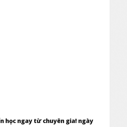
ẩn học ngay từ chuyên gia! ngày