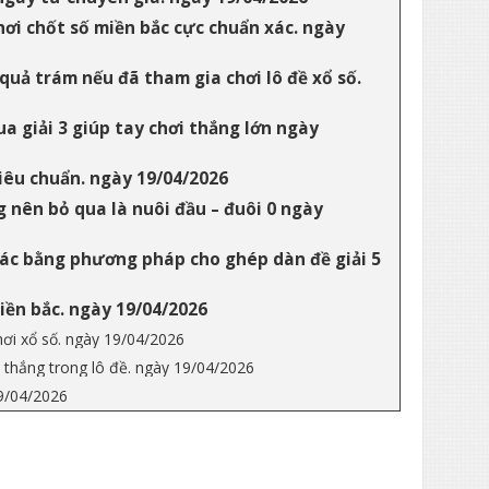
hơi chốt số miền bắc cực chuẩn xác. ngày
quả trám nếu đã tham gia chơi lô đề xổ số.
ua giải 3 giúp tay chơi thắng lớn ngày
siêu chuẩn. ngày 19/04/2026
 nên bỏ qua là nuôi đầu – đuôi 0 ngày
 xác bằng phương pháp cho ghép dàn đề giải 5
iền bắc. ngày 19/04/2026
chơi xổ số. ngày 19/04/2026
n thắng trong lô đề. ngày 19/04/2026
19/04/2026