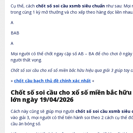
Cụ thể, cách
chốt số soi cầu xsmb siêu chuẩn
như sau: Mọi n
trong cùng 1 kỳ mở thưởng và cho xếp theo hàng dọc liền nhau
A
BAB
A
Mọi người có thể chốt ngay cặp số AB – BA để cho chơi ở ngày
người thất vọng.
Chốt số soi cầu cho xổ số miền bắc hữu hiệu qua giải 3 giúp tay
»
chốt cầu bạch thủ đề chính xác nhất
«
Chốt số soi cầu cho xổ số miền bắc hữu 
lớn ngày 19/04/2026
Cách này cũng sẽ giúp mọi người
chốt số soi cầu xsmb siêu
vào giải 3, mọi người có thể tiến hành soi theo 2 cách cụ thể đ
cầu ăn bóng số.