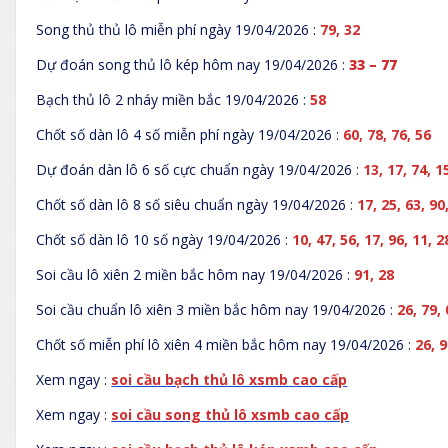
Song thủ thủ lô miễn phí ngày 19/04/2026 :
79, 32
Dự đoán song thủ lô kép hôm nay 19/04/2026 :
33 – 77
Bạch thủ lô 2 nháy miền bắc 19/04/2026 :
58
Chốt số dàn lô 4 số miễn phí ngày 19/04/2026 :
60, 78, 76, 56
Dự đoán dàn lô 6 số cực chuẩn ngày 19/04/2026 :
13, 17, 74, 1
Chốt số dàn lô 8 số siêu chuẩn ngày 19/04/2026 :
17, 25, 63, 90
Chốt số dàn lô 10 số ngày 19/04/2026 :
10, 47, 56, 17, 96, 11, 2
Soi cầu lô xiên 2 miền bắc hôm nay 19/04/2026 :
91, 28
Soi cầu chuẩn lô xiên 3 miền bắc hôm nay 19/04/2026 :
26, 79,
Chốt số miễn phí lô xiên 4 miền bắc hôm nay 19/04/2026 :
26, 9
Xem ngay :
soi cầu bạch thủ lô xsmb cao cấp
Xem ngay :
soi cầu song thủ lô xsmb cao cấp