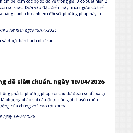
nh em sẽ xem các bộ số đã về trong giải 3 có xuất hiện 2
t con số khác. Dựa vào đặc điểm này, mọi người có thể
ả năng dành cho anh em đối với phương pháp này là
 khi xuất hiện ngày 19/04/2026
n
và được tiến hành như sau:
ng đề siêu chuẩn. ngày 19/04/2026
hông phải là phương pháp soi cầu dự đoán số đề xa lạ
h là phương pháp soi cầu được các giới chuyên môn
thưởng của chúng khá cao tới >90%.
a! ngày 19/04/2026