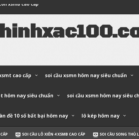
6 con xsmb cao cấp
 con xsmb cao cấp
 con xsmb cao cấp
h
i
n
h
x
a
c
1
0
0
.
c
ủ 3 càng xsmb cao cấp
 xsmt cao cấp
soi cầu xsmn hôm nay siêu chuẩn
mt hôm nay siêu chuẩn
soi cầu xsmn hôm nay siêu c
àn đề 10 số bất bại hôm nay
lô kép hôm nay
 LÔ XIÊN 4 XSMB CAO CẤP
SOI CẦU SONG THỦ LÔ XSMB CAO CẤP