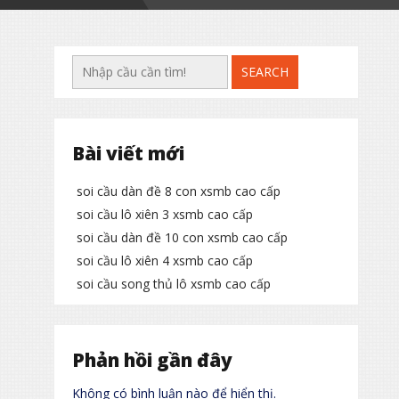
SEARCH
Bài viết mới
soi cầu dàn đề 8 con xsmb cao cấp
soi cầu lô xiên 3 xsmb cao cấp
soi cầu dàn đề 10 con xsmb cao cấp
soi cầu lô xiên 4 xsmb cao cấp
soi cầu song thủ lô xsmb cao cấp
Phản hồi gần đây
Không có bình luận nào để hiển thị.