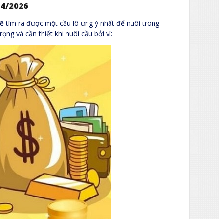
04/2026
ẽ tìm ra được một cầu lô ưng ý nhất để nuôi trong
ng và cần thiết khi nuôi cầu bởi vì: