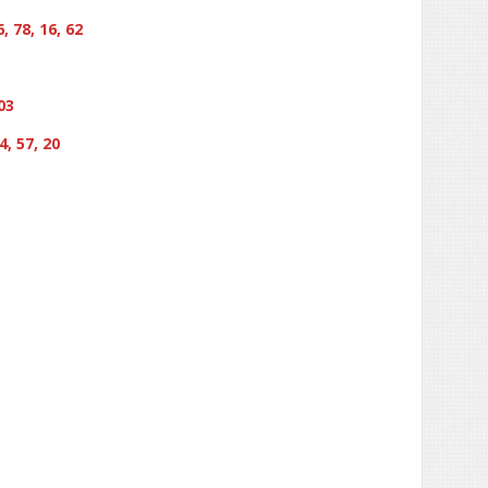
6, 78, 16, 62
 03
4, 57, 20