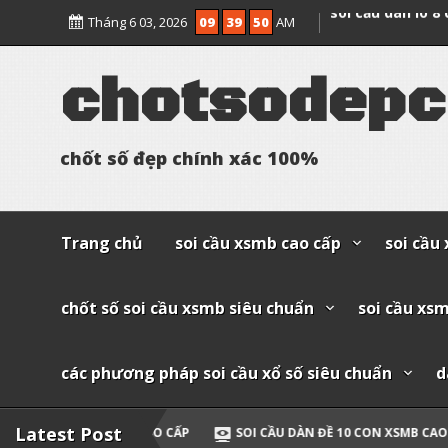
Skip
soi cầu dàn đề 
Tháng 6 03, 2026
09
39
52
AM
to
soi cầu dàn lô 8
content
soi cầu dàn lô 6
c
h
o
t
s
o
d
e
p
c
soi cầu bạch th
c
h
ố
t
s
ố
đ
ẹ
p
c
h
í
n
h
x
á
c
1
0
0
%
Trang chủ
soi cầu xsmb cao cấp
soi cầu
chốt số soi cầu xsmb siêu chuẩn
soi cầu xs
các phương pháp soi cầu xổ số siêu chuẩn
d
Latest Post
O CẤP
SOI CẦU DÀN ĐỀ 10 CON XSMB CAO CẤP
SOI CẦU LÔ XI