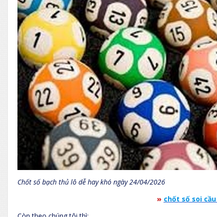
Chốt số bạch thủ lô dễ hay khó ngày 24/04/2026
»
chốt số soi cầu
Còn theo chúng tôi thì: