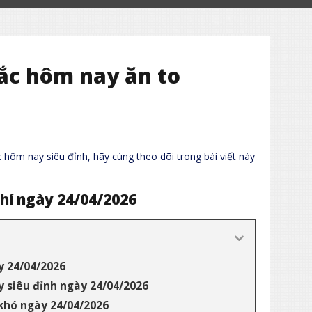
bắc hôm nay ăn to
 hôm nay siêu đỉnh, hãy cùng theo dõi trong bài viết này
phí ngày 24/04/2026
y 24/04/2026
y siêu đỉnh ngày 24/04/2026
 khó ngày 24/04/2026