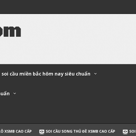
o
m
soi cầu miền bắc hôm nay siêu chuẩn
huẩn
OI CẦU SONG THỦ ĐỀ XSMB CAO CẤP
SOI CẦU DÀN ĐỀ 6 CON XSMB