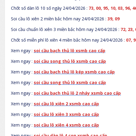
Chốt số dàn lô 10 số ngày 24/04/2026 :
73, 00, 95, 10, 03, 96, 4
Soi cầu lô xiên 2 miền bắc hôm nay 24/04/2026 :
39, 09
Soi cầu chuẩn lô xiên 3 miền bắc hôm nay 24/04/2026 :
72, 23,
Chốt số miễn phí lô xiên 4 miền bắc hôm nay 24/04/2026 :
07, 9
Xem ngay :
soi cầu bạch thủ lô xsmb cao cấp
Xem ngay :
soi cầu song thủ lô xsmb cao cấp
Xem ngay :
soi cầu bạch thủ lô kép xsmb cao cấp
Xem ngay :
soi cầu song thủ lô xsmb cao cấp
Xem ngay :
soi cầu bạch thủ lô 2 nháy xsmb cao cấp
Xem ngay :
soi cầu lô xiên 2 xsmb cao cấp
Xem ngay :
soi cầu lô xiên 3 xsmb cao cấp
Xem ngay :
soi cầu lô xiên 4 xsmb cao cấp
Xem ngay :
soi cầu dàn lô 4 con xsmb cao cấp