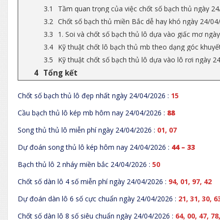
Tầm quan trọng của việc chốt số bạch thủ ngày 2
Chốt số bạch thủ miền Bắc dễ hay khó ngày 24/04
1. Soi và chốt số bạch thủ lô dựa vào giấc mơ ngà
Kỹ thuật chốt lô bạch thủ mb theo dạng góc khuyế
Kỹ thuật chốt số bạch thủ lô dựa vào lô rơi ngày 2
Tổng kết
Chốt số bạch thủ lô đẹp nhất ngày 24/04/2026 :
15
Cầu bạch thủ lô kép mb hôm nay 24/04/2026 :
88
Song thủ thủ lô miễn phí ngày 24/04/2026 :
01, 07
Dự đoán song thủ lô kép hôm nay 24/04/2026 :
44 – 33
Bạch thủ lô 2 nháy miền bắc 24/04/2026 :
50
Chốt số dàn lô 4 số miễn phí ngày 24/04/2026 :
94, 01, 97, 42
Dự đoán dàn lô 6 số cực chuẩn ngày 24/04/2026 :
21, 31, 30, 6
Chốt số dàn lô 8 số siêu chuẩn ngày 24/04/2026 :
64, 00, 47, 78