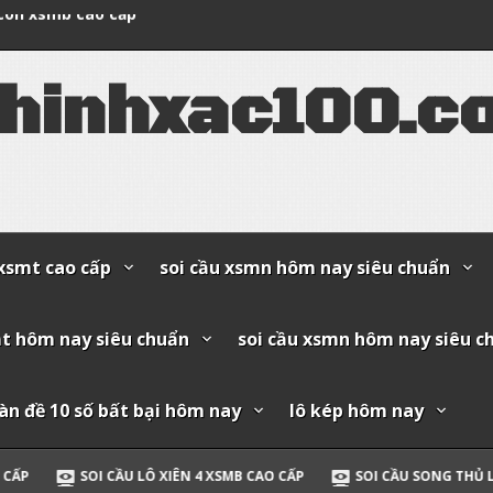
6 con xsmb cao cấp
 con xsmb cao cấp
 con xsmb cao cấp
h
i
n
h
x
a
c
1
0
0
.
c
ủ 3 càng xsmb cao cấp
 xsmt cao cấp
soi cầu xsmn hôm nay siêu chuẩn
mt hôm nay siêu chuẩn
soi cầu xsmn hôm nay siêu c
àn đề 10 số bất bại hôm nay
lô kép hôm nay
ÊN 4 XSMB CAO CẤP
SOI CẦU SONG THỦ LÔ XSMB CAO CẤP
S