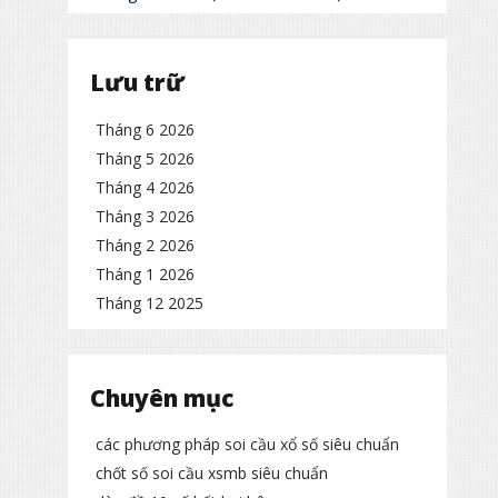
Lưu trữ
Tháng 6 2026
Tháng 5 2026
Tháng 4 2026
Tháng 3 2026
Tháng 2 2026
Tháng 1 2026
Tháng 12 2025
Chuyên mục
các phương pháp soi cầu xổ số siêu chuẩn
chốt số soi cầu xsmb siêu chuẩn