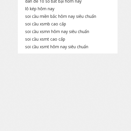
dàn đề 10 số bất bại hôm nay
lô kép hôm nay
soi cầu miền bắc hôm nay siêu chuẩn
soi cầu xsmb cao cấp
soi cầu xsmn hôm nay siêu chuẩn
soi cầu xsmt cao cấp
soi cầu xsmt hôm nay siêu chuẩn