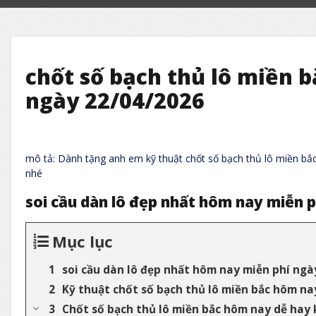
chốt số bạch thủ lô miền 
ngày 22/04/2026
mô tả: Dành tặng anh em kỹ thuật chốt số bạch thủ lô miền bắc
nhé
soi cầu dàn lô đẹp nhất hôm nay miễn 
Mục lục
soi cầu dàn lô đẹp nhất hôm nay miễn phí ngà
Kỹ thuật chốt số bạch thủ lô miền bắc hôm na
Chốt số bạch thủ lô miền bắc hôm nay dễ hay