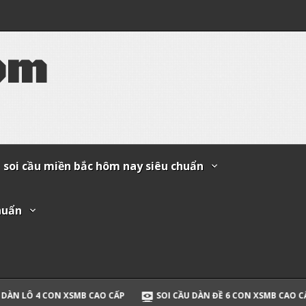
o
m
soi cầu miền bắc hôm nay siêu chuẩn
huẩn
ẤP
SOI CẦU DÀN ĐỀ 6 CON XSMB CAO CẤP
SOI CẦU DÀN ĐỀ 8