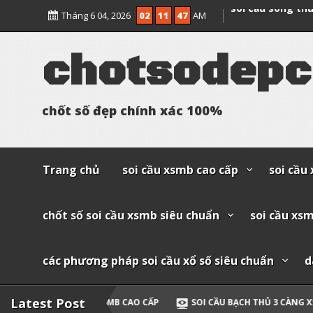
Skip
soi cầu dàn đề 
Tháng 6 04, 2026
02
11
49
AM
to
soi cầu song th
content
soi cầu dàn lô 1
c
h
o
t
s
o
d
e
p
c
soi cầu song th
c
h
ố
t
s
ố
đ
ẹ
p
c
h
í
n
h
x
á
c
1
0
0
%
Trang chủ
soi cầu xsmb cao cấp
soi cầu
chốt số soi cầu xsmb siêu chuẩn
soi cầu xs
các phương pháp soi cầu xổ số siêu chuẩn
d
Latest Post
B CAO CẤP
SOI CẦU BẠCH THỦ 3 CÀNG XSMB CAO CẤP
SOI CẦ