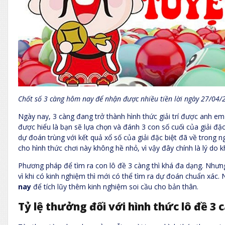
Chốt số 3 càng hôm nay để nhận được nhiều tiền lời ngày 27/04/
Ngày nay, 3 càng đang trở thành hình thức giải trí được anh em
được hiểu là bạn sẽ lựa chọn và đánh 3 con số cuối của giải đặc
dự đoán trùng với kết quả xổ số của giải đặc biệt đã về trong n
cho hình thức chơi này không hề nhỏ, vì vậy đây chính là lý do 
Phương pháp để tìm ra con lô đề 3 càng thì khá đa dạng. Như
vì khi có kinh nghiệm thì mới có thể tìm ra dự đoán chuẩn xác.
nay
để tích lũy thêm kinh nghiệm soi cầu cho bản thân.
Tỷ lệ thưởng đối với hình thức lô đề 3