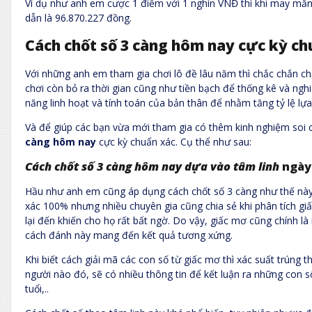
Ví dụ như anh em cược 1 điểm với 1 nghìn VNĐ thì khi may mắ
dẫn là 96.870.227 đồng.
Cách chốt số 3 càng hôm nay cực kỳ ch
Với những anh em tham gia chơi lô đề lâu năm thì chắc chắn chẳ
chơi còn bỏ ra thời gian cũng như tiền bạch để thống kê và n
năng linh hoạt và tính toán của bản thân để nhằm tăng tỷ lệ l
Và để giúp các bạn vừa mới tham gia có thêm kinh nghiệm soi 
càng hôm nay
cực kỳ chuẩn xác. Cụ thể như sau:
Cách chốt số 3 càng hôm nay dựa vào tâm linh
ngày
Hầu như anh em cũng áp dụng cách chốt số 3 càng như thế nà
xác 100% nhưng nhiều chuyên gia cũng chia sẻ khi phân tích gi
lại đến khiến cho họ rất bất ngờ. Do vậy, giấc mơ cũng chính
cách đánh này mang đến kết quả tương xứng.
Khi biết cách giải mã các con số từ giấc mơ thì xác suất trúng
người nào đó, sẽ có nhiều thông tin để kết luận ra những con
tuổi,..