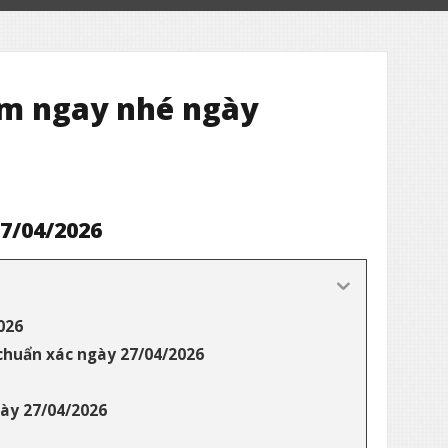
em ngay nhé ngày
27/04/2026
026
chuẩn xác ngày 27/04/2026
gày 27/04/2026