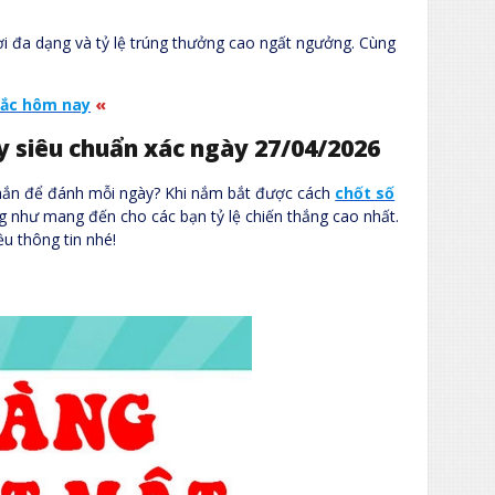
hơi đa dạng và tỷ lệ trúng thưởng cao ngất ngưởng. Cùng
bắc hôm nay
«
 siêu chuẩn xác ngày 27/04/2026
mắn để đánh mỗi ngày? Khi nắm bắt được cách
chốt số
g như mang đến cho các bạn tỷ lệ chiến thắng cao nhất.
ều thông tin nhé!