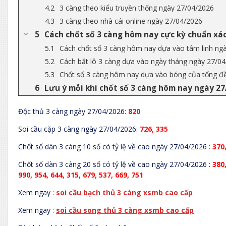
3 càng theo kiểu truyền thống ngày 27/04/2026
3 càng theo nhà cái online ngày 27/04/2026
Cách chốt số 3 càng hôm nay cực kỳ chuẩn xá
Cách chốt số 3 càng hôm nay dựa vào tâm linh ng
Cách bắt lô 3 càng dựa vào ngày tháng ngày 27/0
Chốt số 3 càng hôm nay dựa vào bóng của tổng đ
Lưu ý mỗi khi chốt số 3 càng hôm nay ngày 27
Độc thủ 3 càng ngày 27/04/2026:
820
Soi cầu cặp 3 càng ngày 27/04/2026:
726, 335
Chốt số dàn 3 càng 10 số có tỷ lệ về cao ngày 27/04/2026 :
370,
Chốt số dàn 3 càng 20 số có tỷ lệ về cao ngày 27/04/2026 :
380,
990, 954, 644, 315, 679, 537, 669, 751
Xem ngay :
soi cầu bạch thủ 3 càng xsmb cao cấp
Xem ngay :
soi cầu song thủ 3 càng xsmb cao cấp