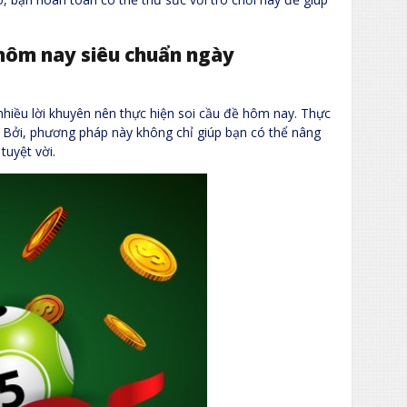
 hôm nay siêu chuẩn ngày
nhiều lời khuyên nên thực hiện soi cầu đề hôm nay. Thực
. Bởi, phương pháp này không chỉ giúp bạn có thể nâng
tuyệt vời.