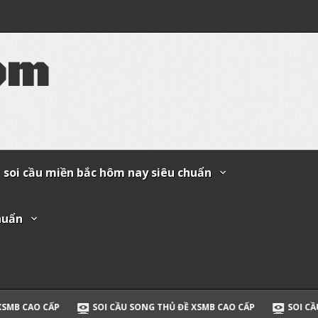
o
m
soi cầu miền bắc hôm nay siêu chuẩn
huẩn
 CẦU SONG THỦ ĐỀ XSMB CAO CẤP
SOI CẦU DÀN ĐỀ 6 CON XSMB C