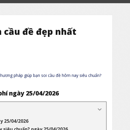
 cầu đề đẹp nhất
phương pháp giúp bạn soi cầu đề hôm nay siêu chuẩn?
phí ngày 25/04/2026
ày 25/04/2026
y siêu chuẩn? ngày 25/04/2026