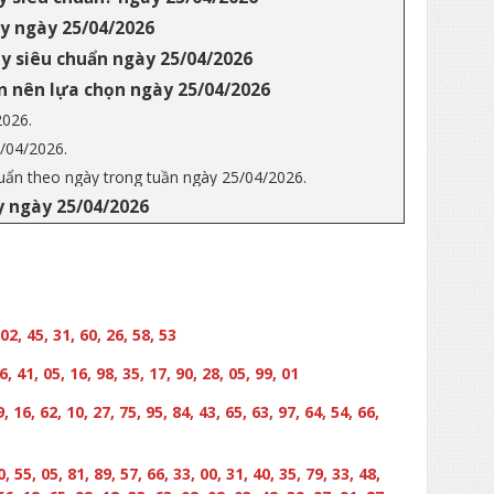
y ngày 25/04/2026
ay siêu chuẩn ngày 25/04/2026
n nên lựa chọn ngày 25/04/2026
2026.
5/04/2026.
uẩn theo ngày trong tuần ngày 25/04/2026.
y ngày 25/04/2026
 02, 45, 31, 60, 26, 58, 53
6, 41, 05, 16, 98, 35, 17, 90, 28, 05, 99, 01
9, 16, 62, 10, 27, 75, 95, 84, 43, 65, 63, 97, 64, 54, 66,
0, 55, 05, 81, 89, 57, 66, 33, 00, 31, 40, 35, 79, 33, 48,