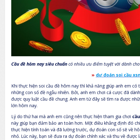
Cầu đề hôm nay siêu chuẩn
có nhiều ưu điểm tuyệt vời dành ch
»
dự đoán soi cầu xs
Khi thực hiện soi cầu đề hôm nay thì khả năng giúp anh em có 
những con số đề ngẫu nhiên. Bởi, anh em chơi cá cược đã dành r
được quy luật cầu đề chung. Anh em từ đây sẽ tìm ra được nhữ
lớn hôm nay.
Lý do thứ hai mà anh em cũng nên thực hiện tham gia chơi
cầu
này giúp bạn đảm bảo an toàn hơn. Một điều khẳng định đó chín
thực hiện tính toán và đã lường trước, dự đoán con số sẽ về hô
nhỏ. Lúc này, bạn sẽ đưa ra dự đoán chính xác và thu về được l