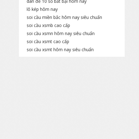
dàn đề 10 số bất bại hôm nay
lô kép hôm nay
soi cầu miền bắc hôm nay siêu chuẩn
soi cầu xsmb cao cấp
soi cầu xsmn hôm nay siêu chuẩn
soi cầu xsmt cao cấp
soi cầu xsmt hôm nay siêu chuẩn