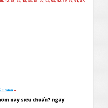
66, 12, 65, 92, 18, 33, 63, 02, 02, 03, 42, 39, 97, 91, 87,
ố 3 miền
«
 hôm nay siêu chuẩn? ngày