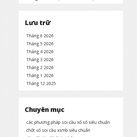
Lưu trữ
Tháng 6 2026
Tháng 5 2026
Tháng 4 2026
Tháng 3 2026
Tháng 2 2026
Tháng 1 2026
Tháng 12 2025
Chuyên mục
các phương pháp soi cầu xổ số siêu chuẩn
chốt số soi cầu xsmb siêu chuẩn