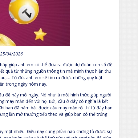
 25/04/2026
háp giúp anh em có thể đưa ra được dự đoán con số đề
kết quả từ những nguồn thông tin mà mình thực hiện thu
nhau,… Từ đó, anh em sẽ tìm ra được những quy luật
iện trong ngày hôm nay.
u đề này mỗi ngày. Nó như là một hình thức giúp người
ng may mắn đến với họ. Bởi, cầu ở đây có nghĩa là kết
 Khi bạn đã nắm bắt được cầu may mắn rồi thì từ đây bạn
ững lần mở thưởng tiếp theo và giúp bạn có thể trúng
gày một nhiều. Điều này cũng phần nào chứng tỏ được sự
bạn hoàn toàn có thể thử sức với trò chơi này để giúp