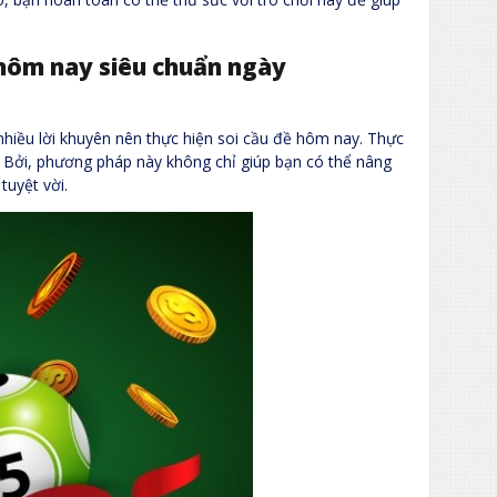
 hôm nay siêu chuẩn ngày
nhiều lời khuyên nên thực hiện soi cầu đề hôm nay. Thực
. Bởi, phương pháp này không chỉ giúp bạn có thể nâng
tuyệt vời.