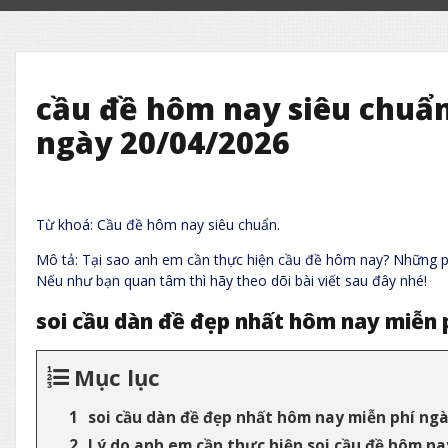
cầu đề hôm nay siêu chuẩn
ngày 20/04/2026
Từ khoá: Cầu đề hôm nay siêu chuẩn.
Mô tả: Tại sao anh em cần thực hiện cầu đề hôm nay? Những 
Nếu như bạn quan tâm thì hãy theo dõi bài viết sau đây nhé!
soi cầu dàn đề đẹp nhất hôm nay miễn 
Mục lục
soi cầu dàn đề đẹp nhất hôm nay miễn phí ng
Lý do anh em cần thực hiện soi cầu đề hôm na