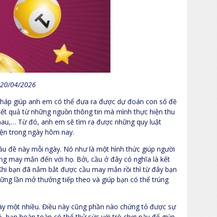
 20/04/2026
háp giúp anh em có thể đưa ra được dự đoán con số đề
kết quả từ những nguồn thông tin mà mình thực hiện thu
nhau,… Từ đó, anh em sẽ tìm ra được những quy luật
iện trong ngày hôm nay.
u đề này mỗi ngày. Nó như là một hình thức giúp người
ng may mắn đến với họ. Bởi, cầu ở đây có nghĩa là kết
 Khi bạn đã nắm bắt được cầu may mắn rồi thì từ đây bạn
ững lần mở thưởng tiếp theo và giúp bạn có thể trúng
gày một nhiều. Điều này cũng phần nào chứng tỏ được sự
bạn hoàn toàn có thể thử sức với trò chơi này để giúp