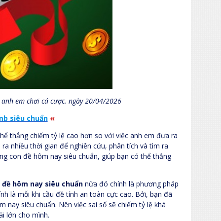
o anh em chơi cá cược. ngày 20/04/2026
mb siêu chuẩn
«
thể thắng chiếm tỷ lệ cao hơn so với việc anh em đưa ra
a nhiều thời gian để nghiên cứu, phân tích và tìm ra
ng con đề hôm nay siêu chuẩn, giúp bạn có thể thắng
 đề hôm nay siêu chuẩn
nữa đó chính là phương pháp
h là mỗi khi cầu đề tính an toàn cực cao. Bởi, bạn đã
m nay siêu chuẩn. Nên việc sai số sẽ chiếm tỷ lệ khá
ãi lớn cho mình.