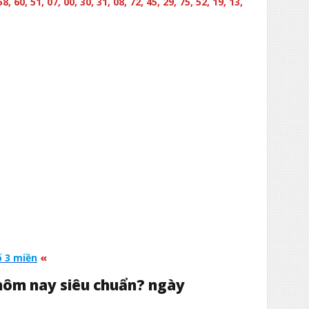
58, 60, 51, 07, 00, 30, 31, 08, 72, 45, 29, 75, 52, 19, 13,
ố 3 miền
«
 hôm nay siêu chuẩn? ngày