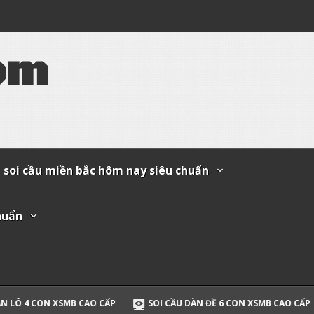
o
m
soi cầu miền bắc hôm nay siêu chuẩn
huẩn
ẤP
SOI CẦU DÀN ĐỀ 6 CON XSMB CAO CẤP
SOI CẦU DÀN ĐỀ 8