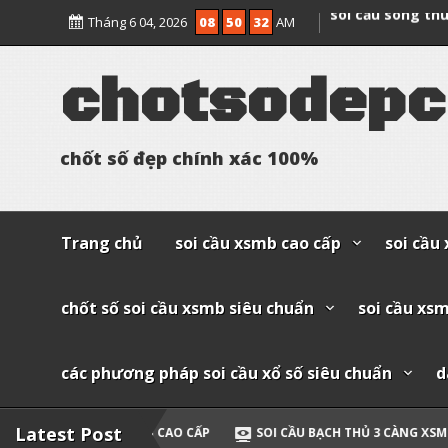
Skip
soi cầu dàn đề 
Tháng 6 04, 2026
08
50
34
AM
to
content
soi cầu song th
soi cầu dàn lô 1
c
h
o
t
s
o
d
e
p
c
soi cầu song th
c
h
ố
t
s
ố
đ
ẹ
p
c
h
í
n
h
x
á
c
1
0
0
%
Trang chủ
soi cầu xsmb cao cấp
soi cầu
chốt số soi cầu xsmb siêu chuẩn
soi cầu xs
các phương pháp soi cầu xổ số siêu chuẩn
d
Latest Post
 CAO CẤP
SOI CẦU BẠCH THỦ 3 CÀNG XSMB CAO CẤP
SOI CẦU