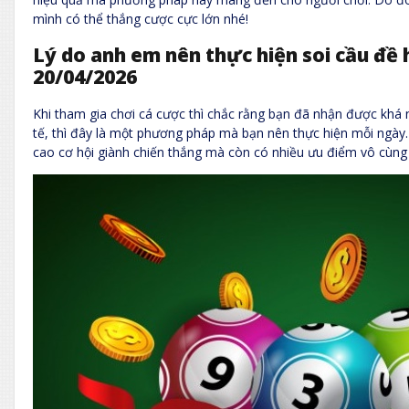
mình có thể thắng cược cực lớn nhé!
Lý do anh em nên thực hiện soi cầu đề
20/04/2026
Khi tham gia chơi cá cược thì chắc rằng bạn đã nhận được khá 
tế, thì đây là một phương pháp mà bạn nên thực hiện mỗi ngày
cao cơ hội giành chiến thắng mà còn có nhiều ưu điểm vô cùng 