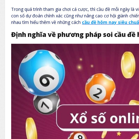
Trong quá trình tham gia chơi cá cược, thì cầu đề mỗi ngày là 
con số dự đoán chính xác cũng như nâng cao cơ hội giành chiến
nhau tìm hiểu thêm về những cách
cầu đề hôm nay siêu chu
Định nghĩa về phương pháp soi cầu đề