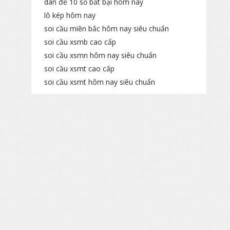
dàn đề 10 số bất bại hôm nay
lô kép hôm nay
soi cầu miền bắc hôm nay siêu chuẩn
soi cầu xsmb cao cấp
soi cầu xsmn hôm nay siêu chuẩn
soi cầu xsmt cao cấp
soi cầu xsmt hôm nay siêu chuẩn