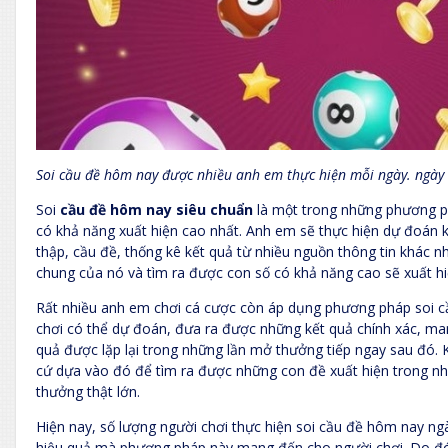
Soi cầu đề hôm nay được nhiều anh em thực hiện mỗi ngày. ngày
Soi
cầu đề hôm nay siêu chuẩn
là một trong những phương p
có khả năng xuất hiện cao nhất. Anh em sẽ thực hiện dự đoán 
thập, cầu đề, thống kê kết quả từ nhiều nguồn thông tin khác 
chung của nó và tìm ra được con số có khả năng cao sẽ xuất h
Rất nhiều anh em chơi cá cược còn áp dụng phương pháp soi cầ
chơi có thể dự đoán, đưa ra được những kết quả chính xác, ma
quả được lặp lại trong những lần mở thưởng tiếp ngay sau đó.
cứ dựa vào đó để tìm ra được những con đề xuất hiện trong nh
thưởng thật lớn.
Hiện nay, số lượng người chơi thực hiện soi cầu đề hôm nay n
hiệu quả mà phương pháp này mang đến cho người chơi. Do đó, 