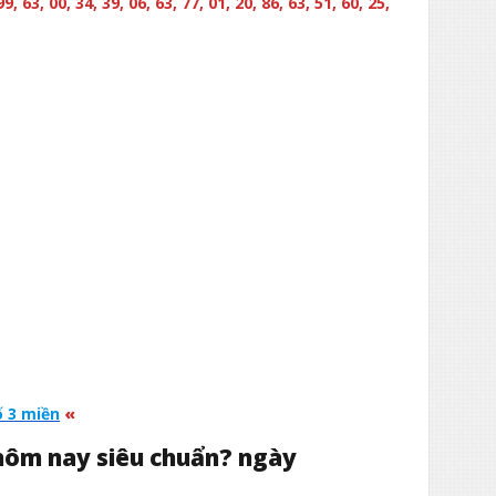
99, 63, 00, 34, 39, 06, 63, 77, 01, 20, 86, 63, 51, 60, 25,
ố 3 miền
«
 hôm nay siêu chuẩn? ngày