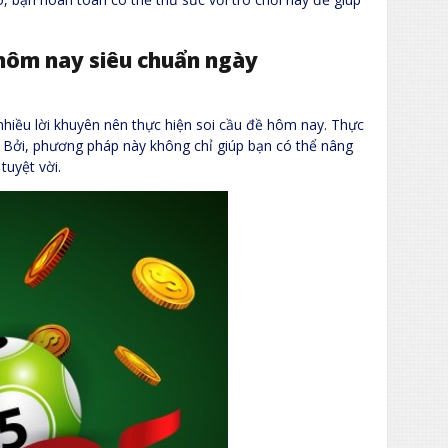
 hôm nay siêu chuẩn ngày
nhiều lời khuyên nên thực hiện soi cầu đề hôm nay. Thực
. Bởi, phương pháp này không chỉ giúp bạn có thể nâng
tuyệt vời.