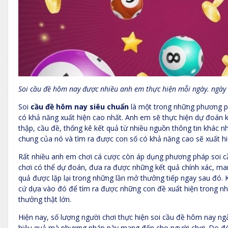
Soi cầu đề hôm nay được nhiều anh em thực hiện mỗi ngày. ngày
Soi
cầu đề hôm nay siêu chuẩn
là một trong những phương p
có khả năng xuất hiện cao nhất. Anh em sẽ thực hiện dự đoán 
thập, cầu đề, thống kê kết quả từ nhiều nguồn thông tin khác 
chung của nó và tìm ra được con số có khả năng cao sẽ xuất h
Rất nhiều anh em chơi cá cược còn áp dụng phương pháp soi cầ
chơi có thể dự đoán, đưa ra được những kết quả chính xác, ma
quả được lặp lại trong những lần mở thưởng tiếp ngay sau đó.
cứ dựa vào đó để tìm ra được những con đề xuất hiện trong nh
thưởng thật lớn.
Hiện nay, số lượng người chơi thực hiện soi cầu đề hôm nay n
hiệu quả mà phương pháp này mang đến cho người chơi. Do đó, 