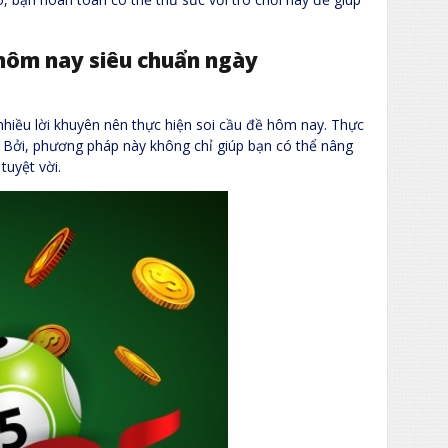
 hôm nay siêu chuẩn ngày
nhiều lời khuyên nên thực hiện soi cầu đề hôm nay. Thực
. Bởi, phương pháp này không chỉ giúp bạn có thể nâng
tuyệt vời.