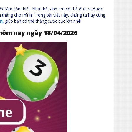
việc làm cần thiết. Như thế, anh em có thể đưa ra được
 thắng cho mình. Trong bài viết này, chúng ta hãy cùng
ẩn
, giúp bạn có thể thắng cược cực lớn nhé!
 hôm nay ngày 18/04/2026