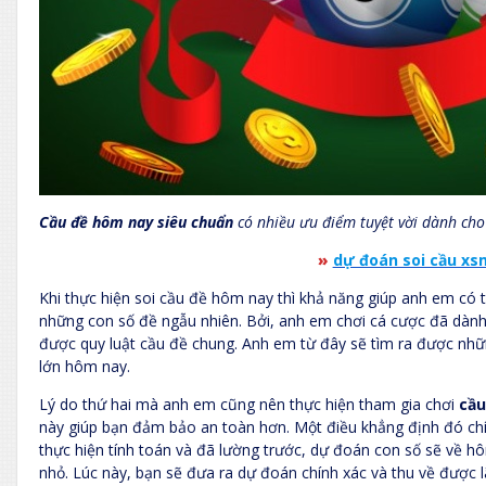
Cầu đề hôm nay siêu chuẩn
có nhiều ưu điểm tuyệt vời dành ch
»
dự đoán soi cầu xs
Khi thực hiện soi cầu đề hôm nay thì khả năng giúp anh em có 
những con số đề ngẫu nhiên. Bởi, anh em chơi cá cược đã dành r
được quy luật cầu đề chung. Anh em từ đây sẽ tìm ra được nhữ
lớn hôm nay.
Lý do thứ hai mà anh em cũng nên thực hiện tham gia chơi
cầu
này giúp bạn đảm bảo an toàn hơn. Một điều khẳng định đó chín
thực hiện tính toán và đã lường trước, dự đoán con số sẽ về hô
nhỏ. Lúc này, bạn sẽ đưa ra dự đoán chính xác và thu về được l