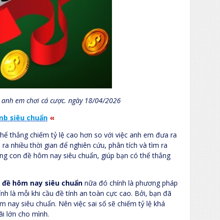
o anh em chơi cá cược. ngày 18/04/2026
mb siêu chuẩn
«
thể thắng chiếm tỷ lệ cao hơn so với việc anh em đưa ra
a nhiều thời gian để nghiên cứu, phân tích và tìm ra
ng con đề hôm nay siêu chuẩn, giúp bạn có thể thắng
 đề hôm nay siêu chuẩn
nữa đó chính là phương pháp
h là mỗi khi cầu đề tính an toàn cực cao. Bởi, bạn đã
m nay siêu chuẩn. Nên việc sai số sẽ chiếm tỷ lệ khá
ãi lớn cho mình.