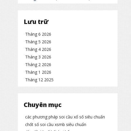
Lưu trữ
Tháng 6 2026
Tháng 5 2026
Tháng 4 2026
Tháng 3 2026
Tháng 2 2026
Tháng 1 2026
Tháng 12 2025
Chuyên mục
các phương pháp soi cầu xổ số siêu chuẩn
chốt số soi cầu xsmb siêu chuẩn