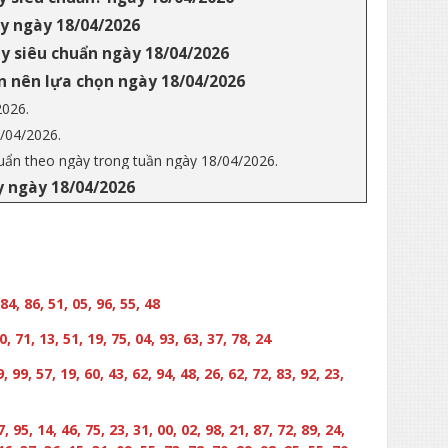
y ngày 18/04/2026
ay siêu chuẩn ngày 18/04/2026
n nên lựa chọn ngày 18/04/2026
2026.
8/04/2026.
uẩn theo ngày trong tuần ngày 18/04/2026.
y ngày 18/04/2026
 84, 86, 51, 05, 96, 55, 48
0, 71, 13, 51, 19, 75, 04, 93, 63, 37, 78, 24
9, 99, 57, 19, 60, 43, 62, 94, 48, 26, 62, 72, 83, 92, 23,
7, 95, 14, 46, 75, 23, 31, 00, 02, 98, 21, 87, 72, 89, 24,