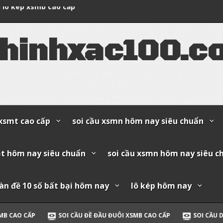
8 con xsmb cao cấp
ủ lô kép xsmb cao cấp
0 con xsmb cao cấp
h
i
n
h
x
a
c
1
0
0
.
c
ủ 3 càng xsmb cao cấp
 xsmt cao cấp
soi cầu xsmn hôm nay siêu chuẩn
mt hôm nay siêu chuẩn
soi cầu xsmn hôm nay siêu c
àn đề 10 số bất bại hôm nay
lô kép hôm nay
ẦU ĐỀ ĐẦU ĐUÔI XSMB CAO CẤP
SOI CẦU DÀN LÔ 4 CON XSMB CAO 