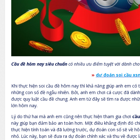
Cầu đề hôm nay siêu chuẩn
có nhiều ưu điểm tuyệt vời dành ch
»
dự đoán soi cầu xs
Khi thực hiện soi cầu đề hôm nay thì khả năng giúp anh em có 
những con số đề ngẫu nhiên. Bởi, anh em chơi cá cược đã dành r
được quy luật cầu đề chung. Anh em từ đây sẽ tìm ra được nhữ
lớn hôm nay.
Lý do thứ hai mà anh em cũng nên thực hiện tham gia chơi
cầu
này giúp bạn đảm bảo an toàn hơn. Một điều khẳng định đó chín
thực hiện tính toán và đã lường trước, dự đoán con số sẽ về hô
nhỏ. Lúc này, bạn sẽ đưa ra dự đoán chính xác và thu về được l