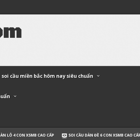
o
m
soi cầu miền bắc hôm nay siêu chuẩn
huẩn
CẤP
SOI CẦU DÀN ĐỀ 6 CON XSMB CAO CẤP
SOI CẦU DÀN ĐỀ 