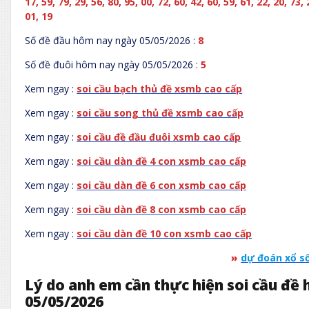
17, 59, 79, 29, 56, 80, 95, 00, 72, 60, 42, 60, 59, 61, 22, 20, 73, 
01, 19
Số đề đầu hôm nay ngày 05/05/2026 :
8
Số đề đuôi hôm nay ngày 05/05/2026 :
5
Xem ngay :
soi cầu bạch thủ đề xsmb cao cấp
Xem ngay :
soi cầu song thủ đề xsmb cao cấp
Xem ngay :
soi cầu đề đầu đuôi xsmb cao cấp
Xem ngay :
soi cầu dàn đề 4 con xsmb cao cấp
Xem ngay :
soi cầu dàn đề 6 con xsmb cao cấp
Xem ngay :
soi cầu dàn đề 8 con xsmb cao cấp
Xem ngay :
soi cầu dàn đề 10 con xsmb cao cấp
»
dự đoán xổ s
Lý do anh em cần thực hiện soi cầu đề
05/05/2026