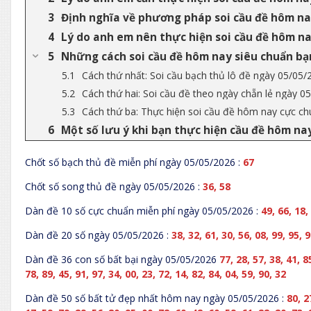
Định nghĩa về phương pháp soi cầu đề hôm na
Lý do anh em nên thực hiện soi cầu đề hôm n
Những cách soi cầu đề hôm nay siêu chuẩn bạ
Cách thứ nhất: Soi cầu bạch thủ lô đề ngày 05/05/
Cách thứ hai: Soi cầu đề theo ngày chẵn lẻ ngày 0
Cách thứ ba: Thực hiện soi cầu đề hôm nay cực ch
Một số lưu ý khi bạn thực hiện cầu đề hôm na
Chốt số bạch thủ đề miễn phí ngày 05/05/2026 :
67
Chốt số song thủ đề ngày 05/05/2026 :
36, 58
Dàn đề 10 số cực chuẩn miễn phí ngày 05/05/2026 :
49, 66, 18,
Dàn đề 20 số ngày 05/05/2026 :
38, 32, 61, 30, 56, 08, 99, 95, 9
Dàn đề 36 con số bất bại ngày 05/05/2026
77, 28, 57, 38, 41, 8
78, 89, 45, 91, 97, 34, 00, 23, 72, 14, 82, 84, 04, 59, 90, 32
Dàn đề 50 số bất tử đẹp nhất hôm nay ngày 05/05/2026 :
80, 2