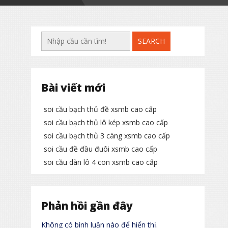
SEARCH
Bài viết mới
soi cầu bạch thủ đề xsmb cao cấp
soi cầu bạch thủ lô kép xsmb cao cấp
soi cầu bạch thủ 3 càng xsmb cao cấp
soi cầu đề đầu đuôi xsmb cao cấp
soi cầu dàn lô 4 con xsmb cao cấp
Phản hồi gần đây
Không có bình luận nào để hiển thị.