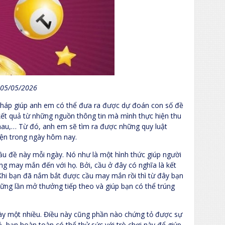
 05/05/2026
háp giúp anh em có thể đưa ra được dự đoán con số đề
kết quả từ những nguồn thông tin mà mình thực hiện thu
nhau,… Từ đó, anh em sẽ tìm ra được những quy luật
iện trong ngày hôm nay.
u đề này mỗi ngày. Nó như là một hình thức giúp người
ng may mắn đến với họ. Bởi, cầu ở đây có nghĩa là kết
 Khi bạn đã nắm bắt được cầu may mắn rồi thì từ đây bạn
ững lần mở thưởng tiếp theo và giúp bạn có thể trúng
gày một nhiều. Điều này cũng phần nào chứng tỏ được sự
bạn hoàn toàn có thể thử sức với trò chơi này để giúp