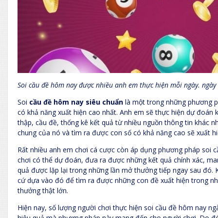
Soi cầu đề hôm nay được nhiều anh em thực hiện mỗi ngày. ngày
Soi
cầu đề hôm nay siêu chuẩn
là một trong những phương p
có khả năng xuất hiện cao nhất. Anh em sẽ thực hiện dự đoán 
thập, cầu đề, thống kê kết quả từ nhiều nguồn thông tin khác 
chung của nó và tìm ra được con số có khả năng cao sẽ xuất h
Rất nhiều anh em chơi cá cược còn áp dụng phương pháp soi cầ
chơi có thể dự đoán, đưa ra được những kết quả chính xác, ma
quả được lặp lại trong những lần mở thưởng tiếp ngay sau đó.
cứ dựa vào đó để tìm ra được những con đề xuất hiện trong nh
thưởng thật lớn.
Hiện nay, số lượng người chơi thực hiện soi cầu đề hôm nay n
hiệu quả mà phương pháp này mang đến cho người chơi. Do đó, 