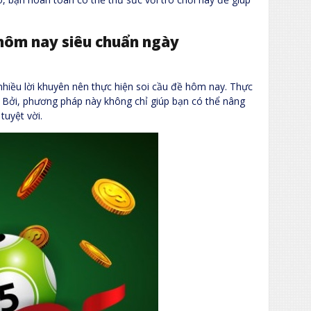
 hôm nay siêu chuẩn ngày
nhiều lời khuyên nên thực hiện soi cầu đề hôm nay. Thực
. Bởi, phương pháp này không chỉ giúp bạn có thể nâng
tuyệt vời.