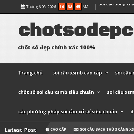
soi cầu dàn đề 
Skip
Tháng 6 03, 2026
10
38
47
AM
to
soi cầu song th
content
soi cầu dàn lô 1
c
h
o
t
s
o
d
e
p
c
soi cầu song th
c
h
ố
t
s
ố
đ
ẹ
p
c
h
í
n
h
x
á
c
1
0
0
%
Trang chủ
soi cầu xsmb cao cấp
soi cầu
chốt số soi cầu xsmb siêu chuẩn
soi cầu xs
các phương pháp soi cầu xổ số siêu chuẩn
d
Latest Post
MB CAO CẤP
SOI CẦU BẠCH THỦ 3 CÀNG XSMB CAO CẤP
SOI C