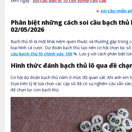
Xem ngay :
soi cầu dàn lô 10 con xsmb cao cấp
»
soi cầu miễn p
Phân biệt những cách soi cầu bạch thủ 
02/05/2026
Bạch thủ lô là một khái niệm quen thuộc và thường gặp trong cá
loại hình cá cược. Dự đoán bạch thủ tạo nên cơ hội chọn lọc s
cầu bạch thủ lô chính xác 100
%. Lưu ý với cách phân biệt từ
Hình thức đánh bạch thủ lô qua đề chạ
Cơ hội dự đoán bạch thủ nằm ở mức độ quan sát. Khi anh em tr
Dựa trên tỷ lệ lựa chọn các cặp số đã có sự nghiên cứu sẵn sàn
để chọn lọc con bạch thủ.