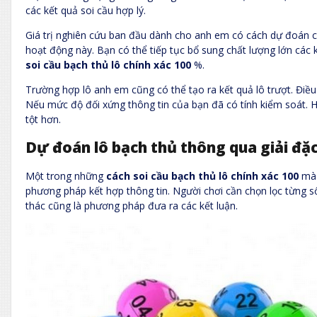
các kết quả soi cầu hợp lý.
Giá trị nghiên cứu ban đầu dành cho anh em có cách dự đoán c
hoạt động này. Bạn có thể tiếp tục bổ sung chất lượng lớn các
soi cầu bạch thủ lô chính xác 100
%.
Trường hợp lô anh em cũng có thể tạo ra kết quả lô trượt. Điều
Nếu mức độ đối xứng thông tin của bạn đã có tính kiểm soát. H
tột hơn.
Dự đoán lô bạch thủ thông qua giải đặc
Một trong những
cách soi cầu bạch thủ lô chính xác 100
mà 
phương pháp kết hợp thông tin. Người chơi cần chọn lọc từng s
thác cũng là phương pháp đưa ra các kết luận.