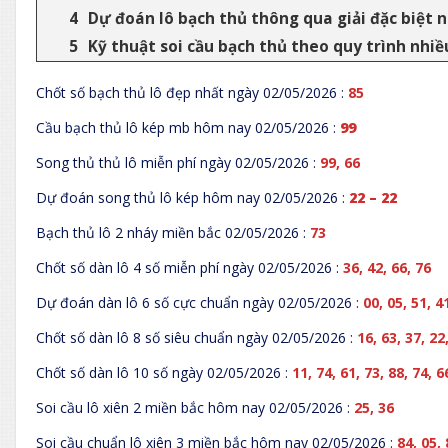
Dự đoán lô bạch thủ thông qua giải đặc biệt 
Kỹ thuật soi cầu bạch thủ theo quy trình nhi
Chốt số bạch thủ lô đẹp nhất ngày 02/05/2026 :
85
Cầu bạch thủ lô kép mb hôm nay 02/05/2026 :
99
Song thủ thủ lô miễn phí ngày 02/05/2026 :
99, 66
Dự đoán song thủ lô kép hôm nay 02/05/2026 :
22 – 22
Bạch thủ lô 2 nháy miền bắc 02/05/2026 :
73
Chốt số dàn lô 4 số miễn phí ngày 02/05/2026 :
36, 42, 66, 76
Dự đoán dàn lô 6 số cực chuẩn ngày 02/05/2026 :
00, 05, 51, 4
Chốt số dàn lô 8 số siêu chuẩn ngày 02/05/2026 :
16, 63, 37, 22
Chốt số dàn lô 10 số ngày 02/05/2026 :
11, 74, 61, 73, 88, 74, 6
Soi cầu lô xiên 2 miền bắc hôm nay 02/05/2026 :
25, 36
Soi cầu chuẩn lô xiên 3 miền bắc hôm nay 02/05/2026 :
84, 05,