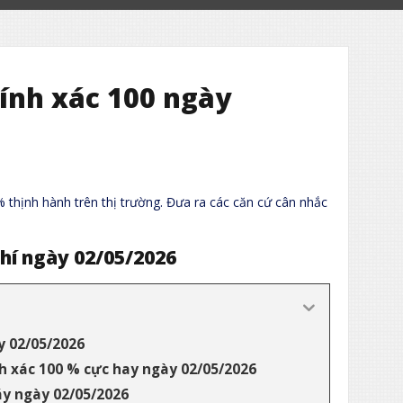
hính xác 100 ngày
 thịnh hành trên thị trường. Đưa ra các căn cứ cân nhắc
phí ngày 02/05/2026
y 02/05/2026
nh xác 100 % cực hay ngày 02/05/2026
áy ngày 02/05/2026