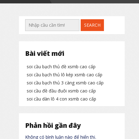
SEARCH
Bài viết mới
soi cầu bạch thủ đề xsmb cao cấp
soi cầu bạch thủ lô kép xsmb cao cấp
soi cầu bạch thủ 3 càng xsmb cao cấp
soi cầu đề đầu đuôi xsmb cao cấp
soi cầu dàn lô 4 con xsmb cao cấp
Phản hồi gần đây
Không có bình luận nào để hiển thị.