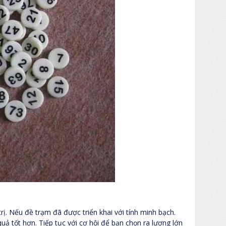
rị. Nếu đề trạm đã được triển khai với tính minh bạch.
ả tốt hơn. Tiếp tục với cơ hội để bạn chọn ra lượng lớn