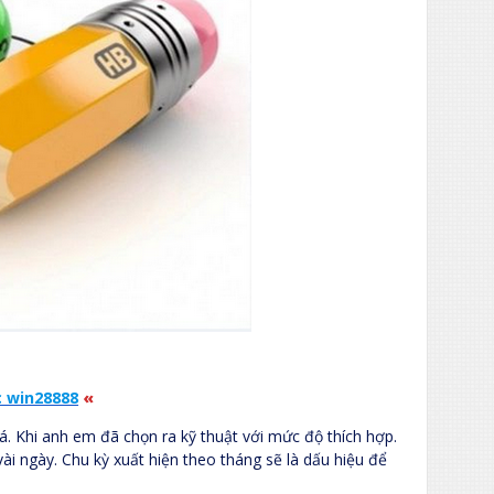
c win28888
«
. Khi anh em đã chọn ra kỹ thuật với mức độ thích hợp.
vài ngày. Chu kỳ xuất hiện theo tháng sẽ là dấu hiệu để