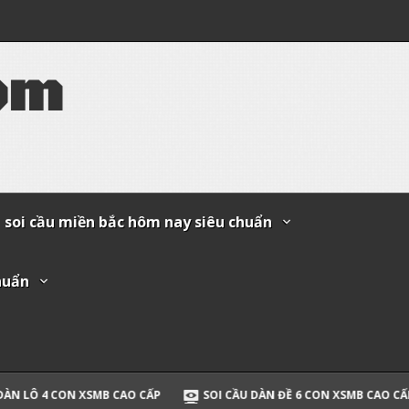
o
m
soi cầu miền bắc hôm nay siêu chuẩn
huẩn
 CẤP
SOI CẦU DÀN ĐỀ 6 CON XSMB CAO CẤP
SOI CẦU DÀN ĐỀ