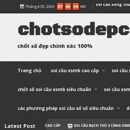
soi cầu dàn đề 
Skip
Tháng 6 03, 2026
07
46
01
AM
to
soi cầu song th
content
soi cầu dàn lô 1
c
h
o
t
s
o
d
e
p
c
soi cầu song th
c
h
ố
t
s
ố
đ
ẹ
p
c
h
í
n
h
x
á
c
1
0
0
%
Trang chủ
soi cầu xsmb cao cấp
soi cầu
chốt số soi cầu xsmb siêu chuẩn
soi cầu xs
các phương pháp soi cầu xổ số siêu chuẩn
d
Latest Post
XSMB CAO CẤP
SOI CẦU BẠCH THỦ 3 CÀNG XSMB CAO CẤP
SOI