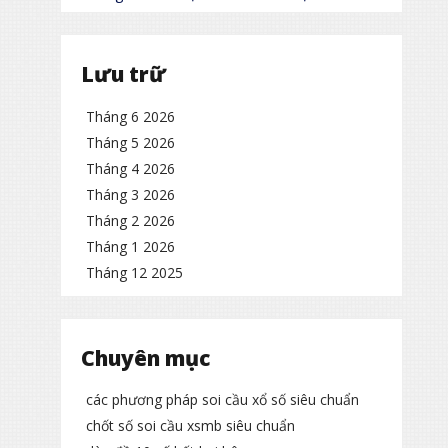
Lưu trữ
Tháng 6 2026
Tháng 5 2026
Tháng 4 2026
Tháng 3 2026
Tháng 2 2026
Tháng 1 2026
Tháng 12 2025
Chuyên mục
các phương pháp soi cầu xổ số siêu chuẩn
chốt số soi cầu xsmb siêu chuẩn