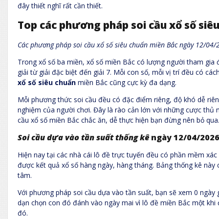
đây thiết nghĩ rất cần thiết.
Top các phương pháp soi cầu xổ số siê
Các phương pháp soi cầu xổ số siêu chuẩn miền Bắc ngày 12/04/
Trong xổ số ba miền, xổ số miền Bắc có lượng người tham gia 
giải từ giải đặc biệt đến giải 7. Mỗi con số, mỗi vị trí đều có c
xổ số siêu chuẩn
miền Bắc cũng cực kỳ đa dạng.
Mỗi phương thức soi cầu đều có đặc điểm riêng, độ khó dễ riêng
nghiệm của người chơi. Đây là rào cản lớn với những cược thủ m
cầu xổ số miền Bắc chắc ăn, dễ thực hiện bạn đừng nên bỏ qua
Soi cầu dựa vào tần suất thống kê
ngày 12/04/202
Hiện nay tại các nhà cái lô đề trực tuyến đều có phần mềm xá
được kết quả xổ số hàng ngày, hàng tháng. Bảng thống kê này cự
tâm.
Với phương pháp soi cầu dựa vào tần suất, bạn sẽ xem 0 ngày 
dạn chọn con đó đánh vào ngày mai vì lô đề miền Bắc một khi
đó.