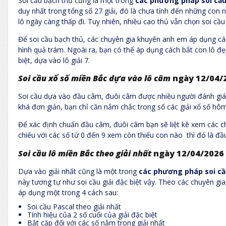
Soi cầu bạch thủ cũng là một trong
các phương pháp soi cầu
duy nhất trong tổng số 27 giải, đó là chưa tính đến những con 
lô ngày càng thấp đi. Tuy nhiên, nhiều cao thủ vẫn chọn soi cầ
Để soi cầu bạch thủ, các chuyên gia khuyên anh em áp dụng cách 
hình quả trám. Ngoài ra, bạn có thể áp dụng cách bắt con lô 
biệt, dựa vào lô giải 7.
Soi cầu xổ số miền Bắc dựa vào lô câm
ngày 12/04/
Soi cầu dựa vào đầu câm, đuôi câm được nhiều người đánh giá 
khá đơn giản, bạn chỉ cần nắm chắc trong số các giải xổ số h
Để xác định chuẩn đầu câm, đuôi câm bạn sẽ liệt kê xem các chữ
chiếu với các số từ 0 đến 9 xem còn thiếu con nào thì đó là đ
Soi cầu lô miền Bắc theo giải nhất
ngày 12/04/2026
Dựa vào giải nhất cũng là một trong
các phương pháp soi cầ
này tương tự như soi cầu giải đặc biệt vậy. Theo các chuyên gia
áp dụng một trong 4 cách sau:
Soi cầu Pascal theo giải nhất
Tính hiệu của 2 số cuối của giải đặc biệt
Bắt cặp đối với các số nằm trong giải nhất