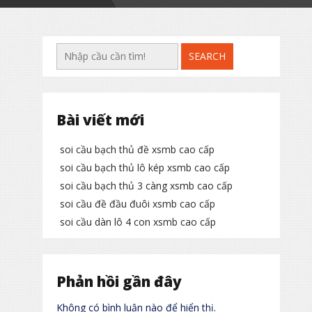
SEARCH
Bài viết mới
soi cầu bạch thủ đề xsmb cao cấp
soi cầu bạch thủ lô kép xsmb cao cấp
soi cầu bạch thủ 3 càng xsmb cao cấp
soi cầu đề đầu đuôi xsmb cao cấp
soi cầu dàn lô 4 con xsmb cao cấp
Phản hồi gần đây
Không có bình luận nào để hiển thị.