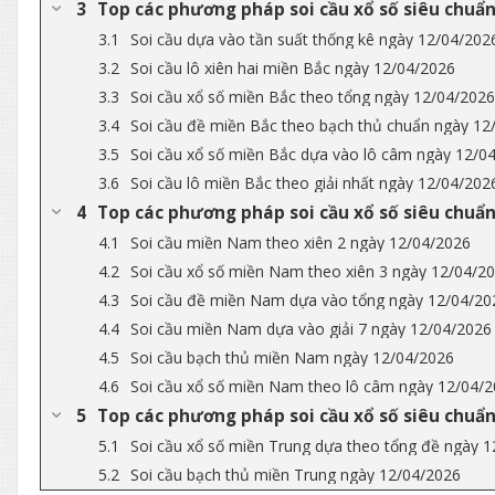
Top các phương pháp soi cầu xổ số siêu chuẩ
Soi cầu dựa vào tần suất thống kê ngày 12/04/202
Soi cầu lô xiên hai miền Bắc ngày 12/04/2026
Soi cầu xổ số miền Bắc theo tổng ngày 12/04/202
Soi cầu đề miền Bắc theo bạch thủ chuẩn ngày 12
Soi cầu xổ số miền Bắc dựa vào lô câm ngày 12/0
Soi cầu lô miền Bắc theo giải nhất ngày 12/04/202
Top các phương pháp soi cầu xổ số siêu chuẩ
Soi cầu miền Nam theo xiên 2 ngày 12/04/2026
Soi cầu xổ số miền Nam theo xiên 3 ngày 12/04/2
Soi cầu đề miền Nam dựa vào tổng ngày 12/04/20
Soi cầu miền Nam dựa vào giải 7 ngày 12/04/2026
Soi cầu bạch thủ miền Nam ngày 12/04/2026
Soi cầu xổ số miền Nam theo lô câm ngày 12/04/
Top các phương pháp soi cầu xổ số siêu chuẩ
Soi cầu xổ số miền Trung dựa theo tổng đề ngày 
Soi cầu bạch thủ miền Trung ngày 12/04/2026