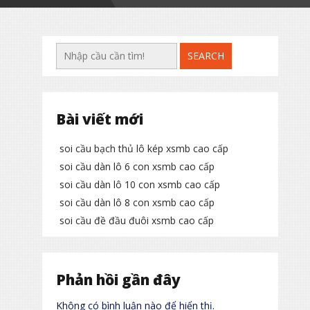
SEARCH
Bài viết mới
soi cầu bạch thủ lô kép xsmb cao cấp
soi cầu dàn lô 6 con xsmb cao cấp
soi cầu dàn lô 10 con xsmb cao cấp
soi cầu dàn lô 8 con xsmb cao cấp
soi cầu đề đầu đuôi xsmb cao cấp
Phản hồi gần đây
Không có bình luận nào để hiển thị.