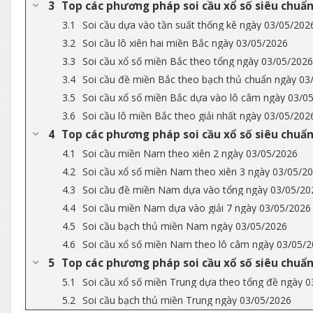
Top các phương pháp soi cầu xổ số siêu chuẩ
Soi cầu dựa vào tần suất thống kê ngày 03/05/202
Soi cầu lô xiên hai miền Bắc ngày 03/05/2026
Soi cầu xổ số miền Bắc theo tổng ngày 03/05/202
Soi cầu đề miền Bắc theo bạch thủ chuẩn ngày 03
Soi cầu xổ số miền Bắc dựa vào lô câm ngày 03/0
Soi cầu lô miền Bắc theo giải nhất ngày 03/05/202
Top các phương pháp soi cầu xổ số siêu chuẩ
Soi cầu miền Nam theo xiên 2 ngày 03/05/2026
Soi cầu xổ số miền Nam theo xiên 3 ngày 03/05/2
Soi cầu đề miền Nam dựa vào tổng ngày 03/05/20
Soi cầu miền Nam dựa vào giải 7 ngày 03/05/2026
Soi cầu bạch thủ miền Nam ngày 03/05/2026
Soi cầu xổ số miền Nam theo lô câm ngày 03/05/
Top các phương pháp soi cầu xổ số siêu chuẩ
Soi cầu xổ số miền Trung dựa theo tổng đề ngày 
Soi cầu bạch thủ miền Trung ngày 03/05/2026