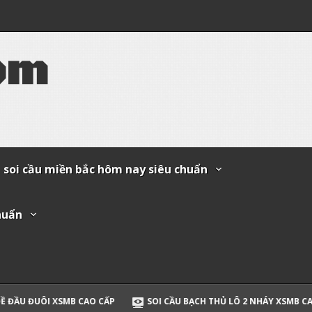
o
m
soi cầu miền bắc hôm nay siêu chuẩn
huẩn
CAO CẤP
SOI CẦU BẠCH THỦ LÔ 2 NHÁY XSMB CAO CẤP
SOI C