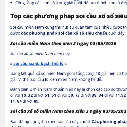
Cộng tổng các con số trong giải nhất để tạo thành con lô đẹ
Top các phương pháp soi cầu xổ số si
Soi cầu miền Nam cũng thu hút sự quan tâm của nhiều cược thủ. 
được
các phương pháp soi cầu xổ số siêu chuẩn
dưới đây.
Soi cầu miền Nam theo xiên 2
ngày 03/05/2026
Soi cầu xổ số miền Nam hôm nay
»
soi cầu xsmb bạch thủ lô
«
Bảng kết quả xổ số miền Nam gồm tổng cộng 18 giải nên cơ hội 
giải. Vì thế, soi cầu lô xiên miền Nam không hề dễ.
Đánh xiên 2 miền Nam chuẩn hiện nay là chọn các cặp số thườn
đi với
10
,
32
đi với
51
,
51
đi với
50
,
73
đi với
38
,
34
đi với
11
,
92
11
,
84
đi với
89
…
Soi cầu xổ số miền Nam theo xiên 3
ngày 03/05/202
Bạn đã áp dụng thử mẹo soi cầu này chưa?
Các phương pháp 